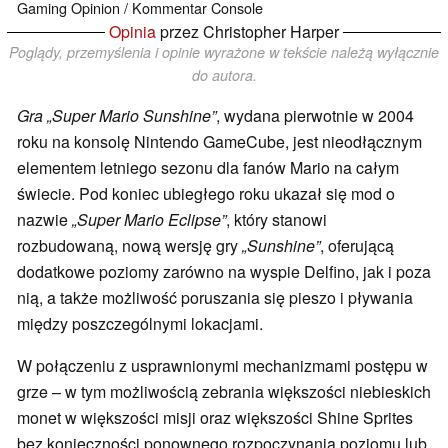
Gaming
Opinion / Kommentar
Console
Opinia
przez Christopher Harper
Poglądy, przemyślenia i opinie wyrażone w tekście należą wyłącznie
do autora.
Gra „Super Mario Sunshine”
, wydana pierwotnie w 2004
roku na konsolę Nintendo GameCube, jest nieodłącznym
elementem letniego sezonu dla fanów Mario na całym
świecie. Pod koniec ubiegłego roku ukazał się mod o
nazwie
„Super Mario Eclipse”
, który stanowi
rozbudowaną, nową wersję gry
„Sunshine”
, oferującą
dodatkowe poziomy zarówno na wyspie Delfino, jak i poza
nią, a także możliwość poruszania się pieszo i pływania
między poszczególnymi lokacjami.
W połączeniu z usprawnionymi mechanizmami postępu w
grze – w tym możliwością zebrania większości niebieskich
monet w większości misji oraz większości Shine Sprites
bez konieczności ponownego rozpoczynania poziomu lub