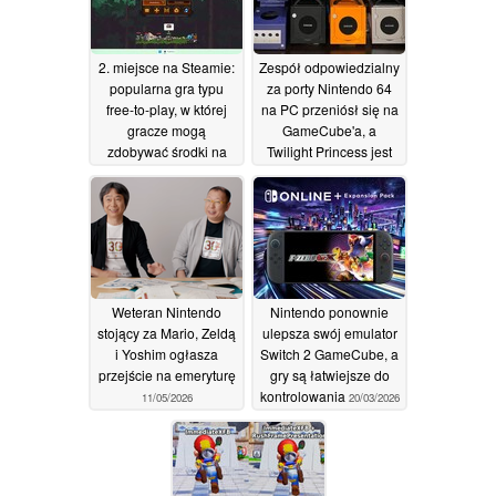
18/06/2026
2. miejsce na Steamie:
Zespół odpowiedzialny
popularna gra typu
za porty Nintendo 64
free-to-play, w której
na PC przeniósł się na
gracze mogą
GameCube'a, a
zdobywać środki na
Twilight Princess jest
konto Steam Wallet
pierwsza w kolejce
18/06/2026
08/06/2026
Weteran Nintendo
Nintendo ponownie
stojący za Mario, Zeldą
ulepsza swój emulator
i Yoshim ogłasza
Switch 2 GameCube, a
przejście na emeryturę
gry są łatwiejsze do
kontrolowania
11/05/2026
20/03/2026