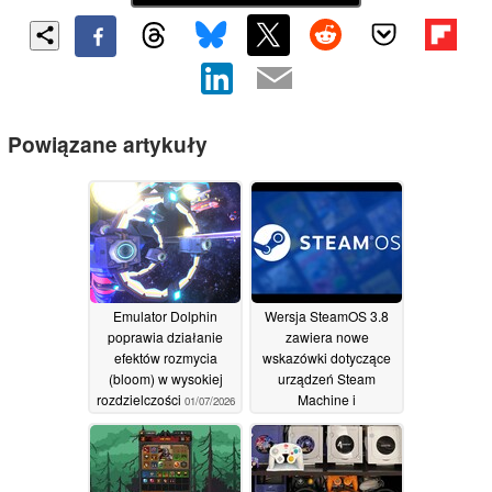
Powiązane artykuły
Emulator Dolphin
Wersja SteamOS 3.8
poprawia działanie
zawiera nowe
efektów rozmycia
wskazówki dotyczące
(bloom) w wysokiej
urządzeń Steam
rozdzielczości
Machine i
01/07/2026
przygotowuje system
operacyjny firmy Valve
do obsługi kolejnych
urządzeń przenośnych