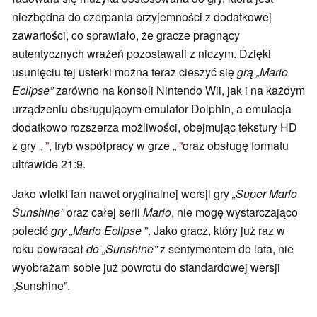
niezbędna do czerpania przyjemności z dodatkowej
zawartości, co sprawiało, że gracze pragnący
autentycznych wrażeń pozostawali z niczym. Dzięki
usunięciu tej usterki można teraz cieszyć się
grą „Mario
Eclipse”
zarówno na konsoli Nintendo Wii, jak i na każdym
urządzeniu obsługującym emulator Dolphin, a emulacja
dodatkowo rozszerza możliwości, obejmując tekstury HD
z gry „
”
, tryb współpracy w grze „
”
oraz obsługę formatu
ultrawide 21:9.
Jako wielki fan nawet oryginalnej wersji gry
„Super Mario
Sunshine”
oraz całej serii
Mario
, nie mogę wystarczająco
polecić
gry „Mario Eclipse
”. Jako gracz, który już raz w
roku powracał
do „Sunshine”
z sentymentem do lata, nie
wyobrażam sobie już powrotu do standardowej wersji
„Sunshine”.