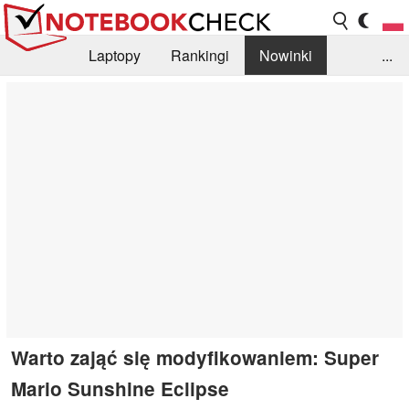
Laptopy
Rankingi
Nowinki
...
Biblioteka
Info
Szukajka recenzji
Warto zająć się modyfikowaniem: Super
Mario Sunshine Eclipse