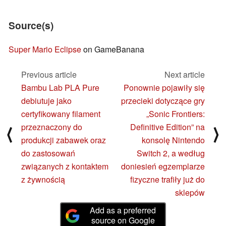
Source(s)
Super Mario Eclipse
on GameBanana
Previous article
Next article
Bambu Lab PLA Pure
Ponownie pojawiły się
debiutuje jako
przecieki dotyczące gry
certyfikowany filament
„Sonic Frontiers:
przeznaczony do
Definitive Edition” na
⟨
⟩
produkcji zabawek oraz
konsolę Nintendo
do zastosowań
Switch 2, a według
związanych z kontaktem
doniesień egzemplarze
z żywnością
fizyczne trafiły już do
sklepów
Add as a preferred
source on Google