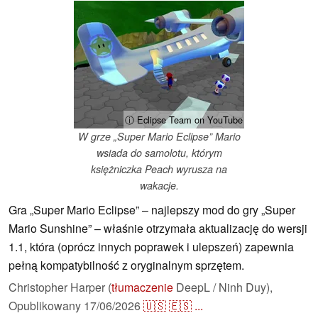
ⓘ Eclipse Team on YouTube
W grze „Super Mario Eclipse” Mario
wsiada do samolotu, którym
księżniczka Peach wyrusza na
wakacje.
Gra „Super Mario Eclipse” – najlepszy mod do gry „Super
Mario Sunshine” – właśnie otrzymała aktualizację do wersji
1.1, która (oprócz innych poprawek i ulepszeń) zapewnia
pełną kompatybilność z oryginalnym sprzętem.
Christopher Harper (
tłumaczenie
DeepL / Ninh Duy),
Opublikowany
17/06/2026
🇺🇸
🇪🇸
...