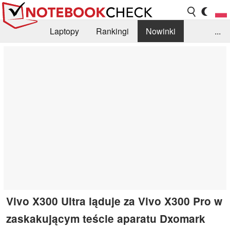
Laptopy
Rankingi
Nowinki
...
Biblioteka
Info
Szukajka recenzji
Vivo X300 Ultra ląduje za Vivo X300 Pro w
zaskakującym teście aparatu Dxomark