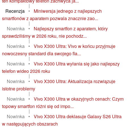
ten kompaktowy telefon zachwyca ja...
|
Recenzja
•
Miniwersja jednego z najlepszych
smartfonów z aparatem pozwala znacznie zao...
|
Nowinka
•
Najlepszy smartfon z aparatem, który
sprawdziliśmy w 2026 roku, nie pochodz...
|
Nowinka
•
Vivo X300 Ultra: Vivo w końcu przyjmuje
nowoczesny standard dla swojego fla...
|
Nowinka
•
Vivo X300 Ultra wyłania się jako najlepszy
telefon wideo 2026 roku
|
Nowinka
•
Vivo X300 Ultra: Aktualizacja rozwiązuje
istotne problemy
|
Nowinka
•
Vivo X300 Ultra w okazyjnych cenach: Czym
topowy smartfon różni się od impo...
|
Nowinka
•
Vivo X300 Ultra deklasuje Galaxy S26 Ultra
w następujących obszarach