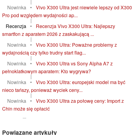
|
Nowinka
•
Vivo X300 Ultra jest niewiele lepszy od X300
Pro pod względem wydajności ap...
|
Recenzja
•
Recenzja Vivo X300 Ultra: Najlepszy
smartfon z aparatem 2026 z zaskakującą ...
|
Nowinka
•
Vivo X300 Ultra: Poważne problemy z
wydajnością czy tylko trudny start flag...
|
Nowinka
•
Vivo X300 Ultra vs Sony Alpha A7 z
pełnoklatkowym aparatem: Kto wygrywa?
|
Nowinka
•
Vivo X300 Ultra: europejski model ma być
nieco tańszy, ponieważ wyciek ceny...
|
Nowinka
•
Vivo X300 Ultra za połowę ceny: Import z
Chin może się opłacić
...
Powiązane artykuły