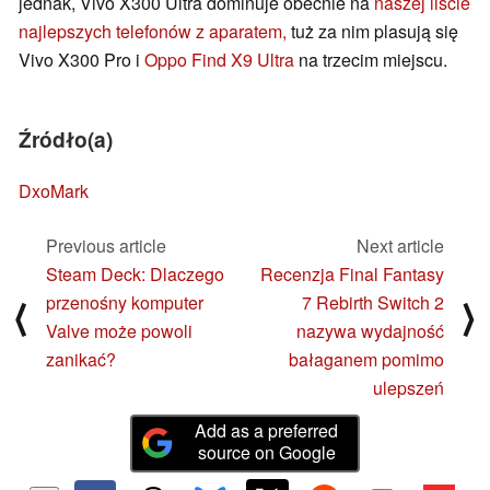
jednak, Vivo X300 Ultra dominuje obecnie na
naszej liście
najlepszych telefonów z aparatem,
tuż za nim plasują się
Vivo X300 Pro i
Oppo Find X9 Ultra
na trzecim miejscu.
Źródło(a)
DxoMark
Previous article
Next article
Steam Deck: Dlaczego
Recenzja Final Fantasy
przenośny komputer
7 Rebirth Switch 2
⟨
⟩
Valve może powoli
nazywa wydajność
zanikać?
bałaganem pomimo
ulepszeń
Add as a preferred
source on Google