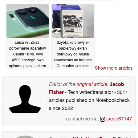
05/06/2026
Leica vs. Zeiss:
Szybki, kolorowy e-
porównanie aparatów
papierowy ekran
Xiaomi 18 vs. Vivo
dotykowy od Asusa
X500 szczegółowo
zauważony na targach
opisane przez leakera
Computex
04/06/2026
Show more articles
05/06/2026
Editor of the
original article
:
Jacob
Fisher
- Tech writer/translator
- 3011
articles published on Notebookcheck
since 2022
contact me via:
jacob67147