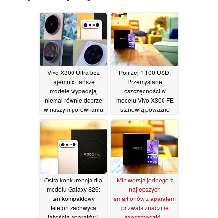
Vivo X300 Ultra bez
Poniżej 1 100 USD:
tajemnic: tańsze
Przemyślane
modele wypadają
oszczędności w
niemal równie dobrze
modelu Vivo X300 FE
w naszym porównaniu
stanowią poważne
aparatów
wyzwanie dla
09/07/2026
telefonów z najwyższej
półki
08/07/2026
Ostra konkurencja dla
Miniwersja jednego z
modelu Galaxy S26:
najlepszych
ten kompaktowy
smartfonów z aparatem
telefon zachwyca
pozwala znacznie
jakością aparatów i
zaoszczędzić –