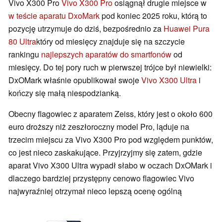
Vivo X300 Pro
Vivo X300 Pro
osiągnął drugie miejsce w
w teście aparatu DxoMark
pod koniec 2025 roku, którą to
pozycję utrzymuje do dziś, bezpośrednio za
Huawei Pura
80 Ultra
który od miesięcy znajduje się na szczycie
rankingu
najlepszych aparatów do smartfonów
od
miesięcy. Do tej pory ruch w pierwszej trójce był niewielki:
DxOMark właśnie opublikował swoje
Vivo X300 Ultra
i
kończy się małą niespodzianką.
Obecny flagowiec z aparatem Zeiss, który jest o około 600
euro droższy niż zeszłoroczny model Pro, ląduje na
trzecim miejscu za Vivo X300 Pro pod względem punktów,
co jest nieco zaskakujące. Przyjrzyjmy się zatem, gdzie
aparat Vivo X300 Ultra wypadł słabo w oczach DxOMark i
dlaczego bardziej przystępny cenowo flagowiec Vivo
najwyraźniej otrzymał nieco lepszą ocenę ogólną