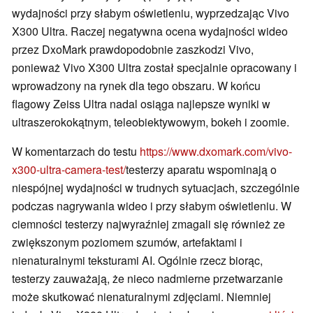
wydajności przy słabym oświetleniu, wyprzedzając Vivo
X300 Ultra. Raczej negatywna ocena wydajności wideo
przez DxoMark prawdopodobnie zaszkodzi Vivo,
ponieważ Vivo X300 Ultra został specjalnie opracowany i
wprowadzony na rynek dla tego obszaru. W końcu
flagowy Zeiss Ultra nadal osiąga najlepsze wyniki w
ultraszerokokątnym, teleobiektywowym, bokeh i zoomie.
W komentarzach do testu
https://www.dxomark.com/vivo-
x300-ultra-camera-test/
testerzy aparatu wspominają o
niespójnej wydajności w trudnych sytuacjach, szczególnie
podczas nagrywania wideo i przy słabym oświetleniu. W
ciemności testerzy najwyraźniej zmagali się również ze
zwiększonym poziomem szumów, artefaktami i
nienaturalnymi teksturami AI. Ogólnie rzecz biorąc,
testerzy zauważają, że nieco nadmierne przetwarzanie
może skutkować nienaturalnymi zdjęciami. Niemniej