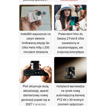
żywotnością baterii
recenzja smartfona
Vivo X300 FE
08/07/2026
06/07/2026
Insta360 wypuszcza na
Pretendent Vivo do
całym świecie
Galaxy Z Fold 8 Ultra
limitowaną edycję Go
zauważony w
Ultra Hello Kitty z 200
oszałamiającej, ale
minutami działania
znajomej kolorystyce
przed premierą
11/06/2026
10/06/2026
Pixii otrzymuje dużą
Hollyland wprowadza
aktualizację, aparat
na rynek nową
dalmierzowy nowej
automatyczną kamerę
generacji pojawi się w
PTZ 4K z 30-krotnym
2027 r
zoomem optycznym
08/06/2026