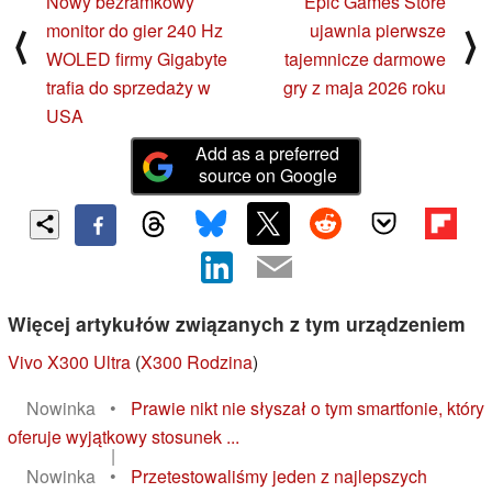
Nowy bezramkowy
Epic Games Store
monitor do gier 240 Hz
ujawnia pierwsze
⟨
⟩
WOLED firmy Gigabyte
tajemnicze darmowe
trafia do sprzedaży w
gry z maja 2026 roku
USA
Add as a preferred
source on Google
Więcej artykułów związanych z tym urządzeniem
Vivo X300 Ultra
(
X300 Rodzina
)
Nowinka
•
Prawie nikt nie słyszał o tym smartfonie, który
oferuje wyjątkowy stosunek ...
|
Nowinka
•
Przetestowaliśmy jeden z najlepszych