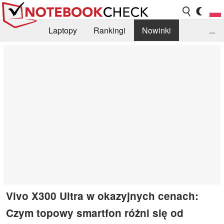
Laptopy
Rankingi
Nowinki
...
Biblioteka
Info
Szukajka recenzji
Vivo X300 Ultra w okazyjnych cenach:
Czym topowy smartfon różni się od