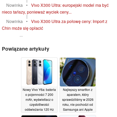
|
Nowinka
•
Vivo X300 Ultra: europejski model ma być
nieco tańszy, ponieważ wyciek ceny...
|
Nowinka
•
Vivo X300 Ultra za połowę ceny: Import z
Chin może się opłacić
...
Powiązane artykuły
Nowy Vivo Y6a: bateria
Najlepszy smartfon z
o pojemności 7 200
aparatem, który
mAh, wyświetlacz o
sprawdziliśmy w 2026
częstotliwości
roku, nie pochodzi od
odświeżania 120 Hz
Samsunga ani Apple
oraz procesor
09/06/2026