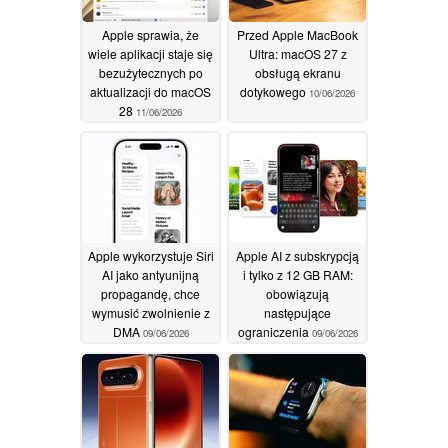
Apple sprawia, że
Przed Apple MacBook
wiele aplikacji staje się
Ultra: macOS 27 z
bezużytecznych po
obsługą ekranu
aktualizacji do macOS
dotykowego
10/06/2026
28
11/06/2026
Apple wykorzystuje Siri
Apple AI z subskrypcją
AI jako antyunijną
i tylko z 12 GB RAM:
propagandę, chce
obowiązują
wymusić zwolnienie z
następujące
DMA
ograniczenia
09/06/2026
09/06/2026