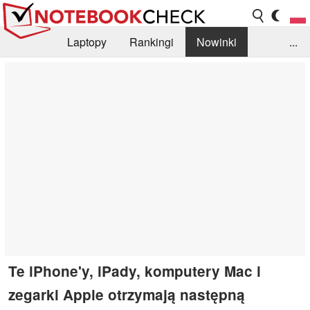
Laptopy
Rankingi
Nowinki
...
Biblioteka
Info
Szukajka recenzji
Te iPhone'y, iPady, komputery Mac i
zegarki Apple otrzymają następną