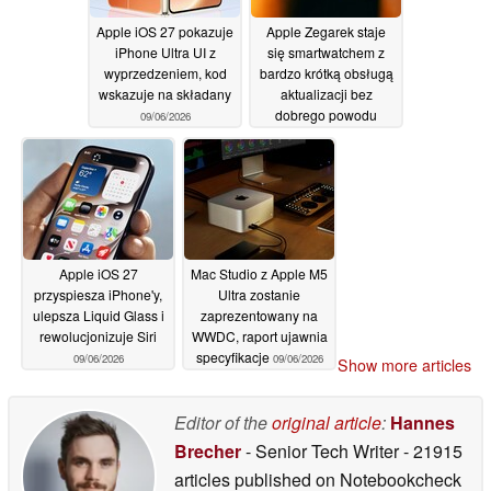
Apple iOS 27 pokazuje
Apple Zegarek staje
iPhone Ultra UI z
się smartwatchem z
wyprzedzeniem, kod
bardzo krótką obsługą
wskazuje na składany
aktualizacji bez
dobrego powodu
09/06/2026
09/06/2026
Apple iOS 27
Mac Studio z Apple M5
przyspiesza iPhone'y,
Ultra zostanie
ulepsza Liquid Glass i
zaprezentowany na
rewolucjonizuje Siri
WWDC, raport ujawnia
specyfikacje
09/06/2026
09/06/2026
Show more articles
Editor of the
original article
:
Hannes
Brecher
- Senior Tech Writer
- 21915
articles published on Notebookcheck