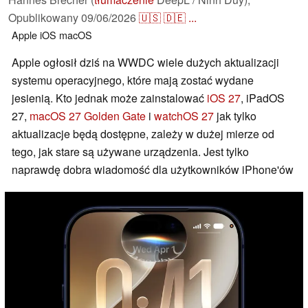
Opublikowany
09/06/2026
🇺🇸
🇩🇪
...
Apple
iOS
macOS
Apple ogłosił dziś na WWDC wiele dużych aktualizacji
systemu operacyjnego, które mają zostać wydane
jesienią. Kto jednak może zainstalować
iOS 27
, iPadOS
27,
macOS 27 Golden Gate
i
watchOS 27
jak tylko
aktualizacje będą dostępne, zależy w dużej mierze od
tego, jak stare są używane urządzenia. Jest tylko
naprawdę dobra wiadomość dla użytkowników iPhone'ów