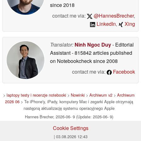
since 2018
contact me via:
@HannesBrecher
,
LinkedIn
,
Xing
Translator:
Ninh Ngoc Duy
- Editorial
Assistant
- 815842 articles published
on Notebookcheck
since 2008
contact me via:
Facebook
>
laptopy testy i recenzje notebooki
>
Nowinki
>
Archiwum v2
>
Archiwum
2026 06
> Te iPhone'y, iPady, komputery Mac i zegarki Apple otrzymają
następną aktualizację systemu operacyjnego Apple
Hannes Brecher, 2026-06- 9 (Update: 2026-06- 9)
Cookie Settings
| 03.08.2026 12:43