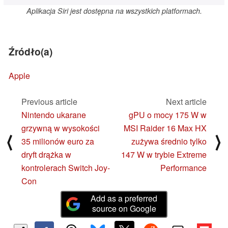
Aplikacja Siri jest dostępna na wszystkich platformach.
Źródło(a)
Apple
Previous article
Next article
Nintendo ukarane
gPU o mocy 175 W w
grzywną w wysokości
MSI Raider 16 Max HX
⟨
⟩
35 milionów euro za
zużywa średnio tylko
dryft drążka w
147 W w trybie Extreme
kontrolerach Switch Joy-
Performance
Con
Add as a preferred
source on Google