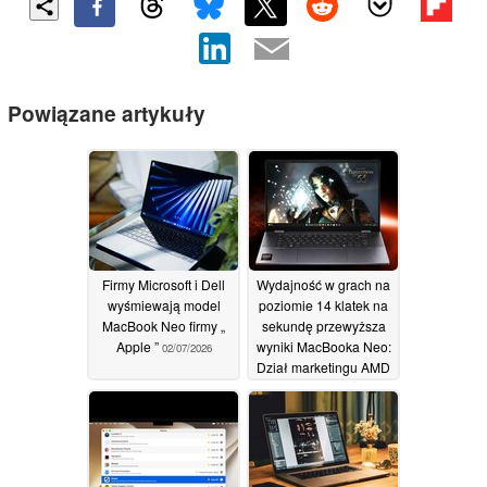
Powiązane artykuły
Firmy Microsoft i Dell
Wydajność w grach na
wyśmiewają model
poziomie 14 klatek na
MacBook Neo firmy „
sekundę przewyższa
Apple ”
wyniki MacBooka Neo:
02/07/2026
Dział marketingu AMD
wystrzeliwuje
wprowadzające w błąd
argumenty Apple
16/06/2026