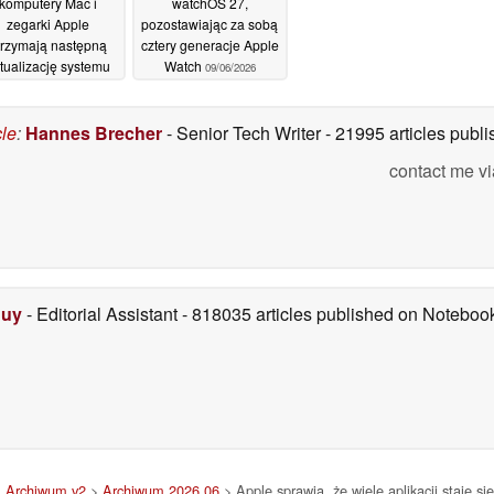
komputery Mac i
watchOS 27,
zegarki Apple
pozostawiając za sobą
trzymają następną
cztery generacje Apple
tualizację systemu
Watch
09/06/2026
peracyjnego Apple
09/06/2026
cle
:
Hannes Brecher
- Senior Tech Writer
- 21995 articles pub
contact me vi
Duy
- Editorial Assistant
- 818035 articles published on Notebo
>
Archiwum v2
>
Archiwum 2026 06
> Apple sprawia, że wiele aplikacji staje s