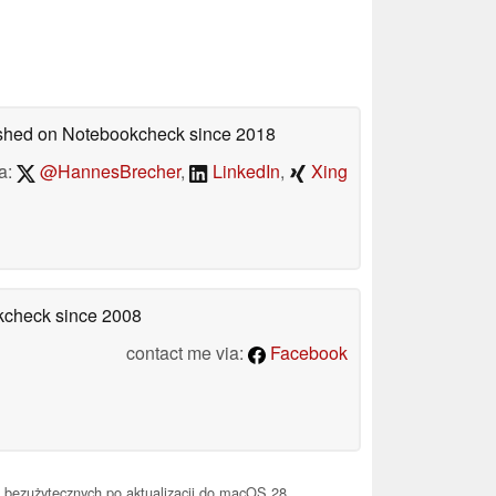
lished on Notebookcheck
since 2018
a:
@HannesBrecher
,
LinkedIn
,
Xing
okcheck
since 2008
contact me via:
Facebook
ię bezużytecznych po aktualizacji do macOS 28