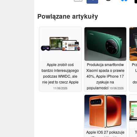
Powiązane artykuły
Apple zrobił coś
Produkcja smartfonów
Pr
bardzo interesującego
Xiaomi spada o prawie
U
podczas WWDC, ale
40%, Apple iPhone 17
nie jest to rzecz Apple
zyskuje na
do
popularności
11/06/2026
10/06/2026
Apple iOS 27 pokazuje
T