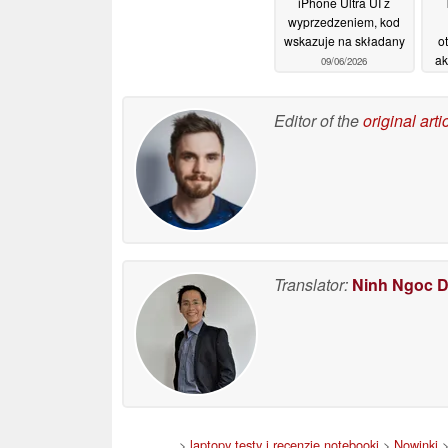
iPhone Ultra UI z
wyprzedzeniem, kod
wskazuje na składany
o
ak
09/06/2026
o
Editor of the
original arti
Translator:
Ninh Ngoc 
>
laptopy testy i recenzje notebooki
>
Nowinki