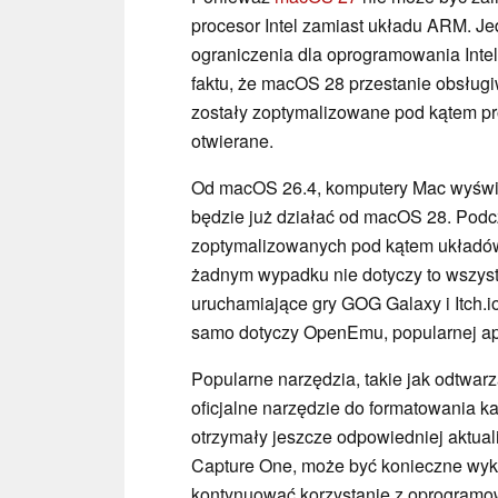
procesor Intel zamiast układu ARM. Je
ograniczenia dla oprogramowania Int
faktu, że macOS 28 przestanie obsługiw
zostały zoptymalizowane pod kątem p
otwierane.
Od macOS 26.4, komputery Mac wyświetl
będzie już działać od macOS 28. Podcz
zoptymalizowanych pod kątem układów 
żadnym wypadku nie dotyczy to wszystk
uruchamiające gry GOG Galaxy i Itch.io
samo dotyczy OpenEmu, popularnej apli
Popularne narzędzia, takie jak odtwar
oficjalne narzędzie do formatowania k
otrzymały jeszcze odpowiedniej aktualiz
Capture One, może być konieczne wyku
kontynuować korzystanie z oprogramow