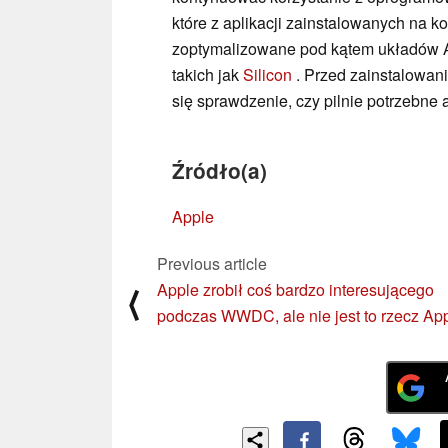
które z aplikacji zainstalowanych na k
zoptymalizowane pod kątem układów AR
takich jak
Silicon
. Przed zainstalowan
się sprawdzenie, czy pilnie potrzebne a
Źródło(a)
Apple
Previous article
Apple zrobił coś bardzo interesującego
⟨
podczas WWDC, ale nie jest to rzecz Ap