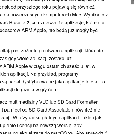
dnak od przyszłego roku pojawią się również
ela na nowoczesnych komputerach Mac. Wynika to z
ać Rosetta 2, co oznacza, że aplikacje, które nie
rocesorów ARM Apple, nie będą już mogły być
ają ostrzeżenie po otwarciu aplikacji, która nie
as gdy wiele aplikacji zostało już
ARM Apple w ciągu ostatnich sześciu lat, w
ich aplikacji. Na przykład, programy
 są nadal dystrybuowane jako aplikacje Intela. To
kacji do grania w gry retro.
zacz multimedialny VLC lub SD Card Formatter,
art pamięci od SD Card Association, również nie
acji. W przypadku płatnych aplikacji, takich jak
pienie licencji na nowszą wersję, aby
ania po aktualizacji do macOS 28. Aby sprawdzić,