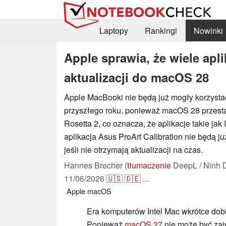
Laptopy
Rankingi
Nowinki
Apple sprawia, że wiele apli
aktualizacji do macOS 28
Apple MacBooki nie będą już mogły korzystać 
przyszłego roku, ponieważ macOS 28 przest
Rosetta 2, co oznacza, że aplikacje takie jak
aplikacja Asus ProArt Calibration nie będą 
jeśli nie otrzymają aktualizacji na czas.
Hannes Brecher (
tłumaczenie
DeepL / Ninh 
11/06/2026
🇺🇸
🇩🇪
...
Apple
macOS
Era komputerów Intel Mac wkrótce dob
Ponieważ
macOS 27
nie może być zai