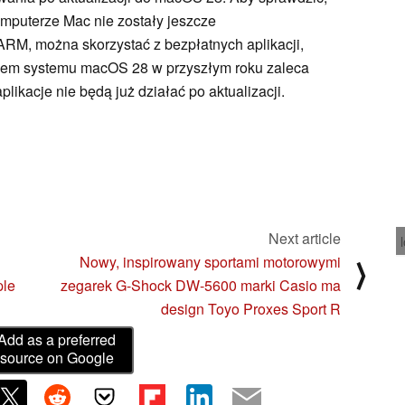
omputerze Mac nie zostały jeszcze
M, można skorzystać z bezpłatnych aplikacji,
iem systemu macOS 28 w przyszłym roku zaleca
plikacje nie będą już działać po aktualizacji.
Next article
Nowy, inspirowany sportami motorowymi
⟩
ple
zegarek G-Shock DW-5600 marki Casio ma
design Toyo Proxes Sport R
Add as a preferred
source on Google