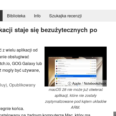
Biblioteka
Info
Szukajka recenzji
kacji staje się bezużytecznych po
z wielu aplikacji od
anie obsługiwać
 Itch.io, GOG Galaxy lub
już mogły być używane,
ⓘ Apple / Notebookcheck
Duy),
Opublikowany
macOS 28 nie może już otwierać
aplikacji, które nie zostały
zoptymalizowane pod kątem układów
ARM.
iegnie końca.
nstalowany na żadnym komputerze Mac, który ma