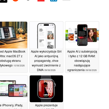
zed Apple MacBook
Apple wykorzystuje Siri
Apple AI z subskrypcją
ltra: macOS 27 z
AI jako antyunijną
i tylko z 12 GB RAM:
obsługą ekranu
propagandę, chce
obowiązują
tykowego
wymusić zwolnienie z
następujące
10/06/2026
DMA
ograniczenia
09/06/2026
09/06/2026
e iPhone'y, iPady,
Apple prezentuje