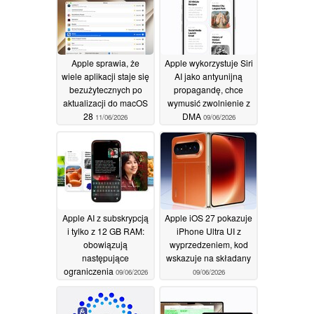
11/06/2026
Apple sprawia, że
Apple wykorzystuje Siri
wiele aplikacji staje się
AI jako antyunijną
bezużytecznych po
propagandę, chce
aktualizacji do macOS
wymusić zwolnienie z
28
DMA
11/06/2026
09/06/2026
Apple AI z subskrypcją
Apple iOS 27 pokazuje
i tylko z 12 GB RAM:
iPhone Ultra UI z
obowiązują
wyprzedzeniem, kod
następujące
wskazuje na składany
ograniczenia
09/06/2026
09/06/2026