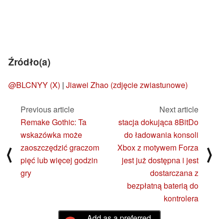
Źródło(a)
@BLCNYY (X)
|
Jiawei Zhao (zdjęcie zwiastunowe)
Previous article
Next article
Remake Gothic: Ta
stacja dokująca 8BitDo
wskazówka może
do ładowania konsoli
zaoszczędzić graczom
Xbox z motywem Forza
⟨
⟩
pięć lub więcej godzin
jest już dostępna i jest
gry
dostarczana z
bezpłatną baterią do
kontrolera
Add as a preferred