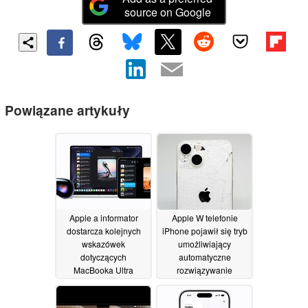
source on Google
Powiązane artykuły
Apple a informator
Apple W telefonie
dostarcza kolejnych
iPhone pojawił się tryb
wskazówek
umożliwiający
dotyczących
automatyczne
MacBooka Ultra
rozwiązywanie
problemów z
12/06/2026
oprogramowaniem