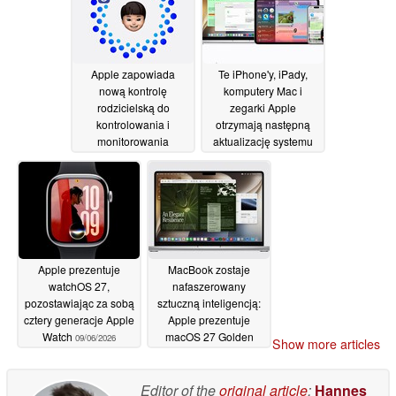
Apple zapowiada
Te iPhone'y, iPady,
nową kontrolę
komputery Mac i
rodzicielską do
zegarki Apple
kontrolowania i
otrzymają następną
monitorowania
aktualizację systemu
korzystania przez
operacyjnego Apple
dzieci z aplikacji,
09/06/2026
rozrywki i mediów
społecznościowych
09/06/2026
Apple prezentuje
MacBook zostaje
watchOS 27,
nafaszerowany
pozostawiając za sobą
sztuczną inteligencją:
cztery generacje Apple
Apple prezentuje
Watch
macOS 27 Golden
09/06/2026
Show more articles
Gate
09/06/2026
Editor of the
original article
:
Hannes