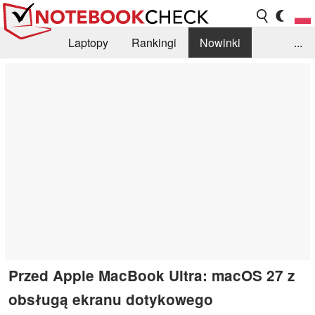
Laptopy
Rankingi
Nowinki
...
Biblioteka
Info
Szukajka recenzji
Przed Apple MacBook Ultra: macOS 27 z
obsługą ekranu dotykowego