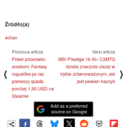
Źródło(a)
4chan
Previous article
Next article
Poker przeciwko
MSI Prestige 16 AI+ C3MTG
smokom: Fantasy
działa znacznie ciszej w
⟨
⟩
roguelike po raz
trybie zrównoważonym, ale
pierwszy spada
jest pewien haczyk
poniżej 1,50 USD na
Steamie
Add as a preferred
source on Google