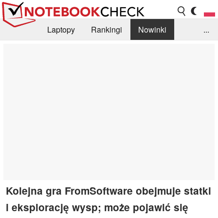
Laptopy
Rankingi
Nowinki
...
Biblioteka
Info
Szukajka recenzji
Kolejna gra FromSoftware obejmuje statki
i eksplorację wysp; może pojawić się