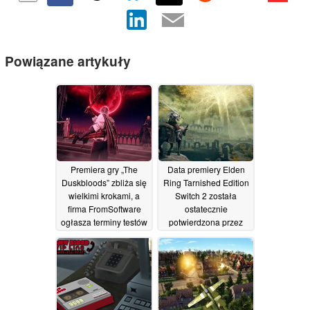
Powiązane artykuły
Premiera gry „The
Data premiery Elden
Duskbloods” zbliża się
Ring Tarnished Edition
wielkimi krokami, a
Switch 2 została
firma FromSoftware
ostatecznie
ogłasza terminy testów
potwierdzona przez
sieciowych
FromSoftware, z
16/07/2026
dodatkową
zawartością do
uruchomienia
05/06/2026