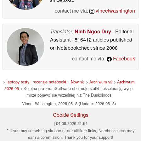
contact me via:
vineetwashington
Translator:
Ninh Ngoc Duy
- Editorial
Assistant
- 816412 articles published
on Notebookcheck
since 2008
contact me via:
Facebook
>
laptopy testy i recenzje notebooki
>
Nowinki
>
Archiwum v2
>
Archiwum
2026 05
> Kolejna gra FromSoftware obejmuje statki i eksplorację wysp;
może pojawić się wcześniej niż The Duskbloods
Vineet Washington, 2026-05- 8 (Update: 2026-05- 8)
Cookie Settings
| 04.08.2026 21:54
* If you buy something via one of our affiliate links, Notebookcheck may
earn a commission. Thank you for your support!