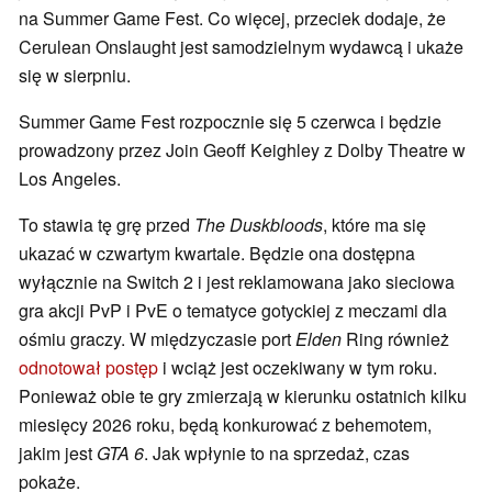
na Summer Game Fest. Co więcej, przeciek dodaje, że
Cerulean Onslaught jest samodzielnym wydawcą i ukaże
się w sierpniu.
Summer Game Fest rozpocznie się 5 czerwca i będzie
prowadzony przez Join Geoff Keighley z Dolby Theatre w
Los Angeles.
To stawia tę grę przed
The Duskbloods
, które ma się
ukazać w czwartym kwartale. Będzie ona dostępna
wyłącznie na Switch 2 i jest reklamowana jako sieciowa
gra akcji PvP i PvE o tematyce gotyckiej z meczami dla
ośmiu graczy. W międzyczasie port
Elden
Ring również
odnotował postęp
i wciąż jest oczekiwany w tym roku.
Ponieważ obie te gry zmierzają w kierunku ostatnich kilku
miesięcy 2026 roku, będą konkurować z behemotem,
jakim jest
GTA 6
. Jak wpłynie to na sprzedaż, czas
pokaże.