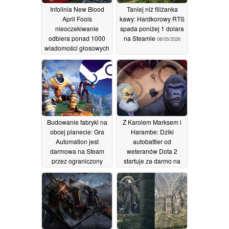
Infolinia New Blood
Taniej niż filiżanka
April Fools
kawy: Hardkorowy RTS
nieoczekiwanie
spada poniżej 1 dolara
odbiera ponad 1000
na Steamie
08/05/2026
wiadomości głosowych
od fanów
09/05/2026
Budowanie fabryki na
Z Karolem Marksem i
obcej planecie: Gra
Harambe: Dziki
Automation jest
autobattler od
darmowa na Steam
weteranów Dota 2
przez ograniczony
startuje za darmo na
czas
Steamie
08/05/2026
08/05/2026