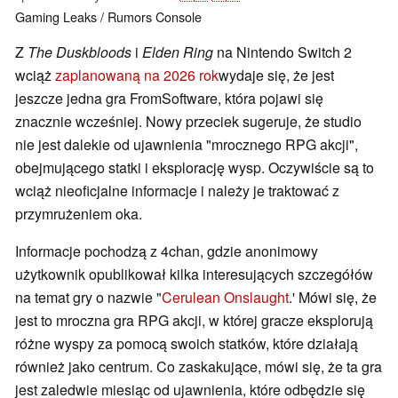
Gaming
Leaks / Rumors
Console
Z
The Duskbloods
i
Elden Ring
na Nintendo Switch 2
wciąż
zaplanowaną na 2026 rok
wydaje się, że jest
jeszcze jedna gra FromSoftware, która pojawi się
znacznie wcześniej. Nowy przeciek sugeruje, że studio
nie jest dalekie od ujawnienia "mrocznego RPG akcji",
obejmującego statki i eksplorację wysp. Oczywiście są to
wciąż nieoficjalne informacje i należy je traktować z
przymrużeniem oka.
Informacje pochodzą z 4chan, gdzie anonimowy
użytkownik opublikował kilka interesujących szczegółów
na temat gry o nazwie "
Cerulean Onslaught
.' Mówi się, że
jest to mroczna gra RPG akcji, w której gracze eksplorują
różne wyspy za pomocą swoich statków, które działają
również jako centrum. Co zaskakujące, mówi się, że ta gra
jest zaledwie miesiąc od ujawnienia, które odbędzie się