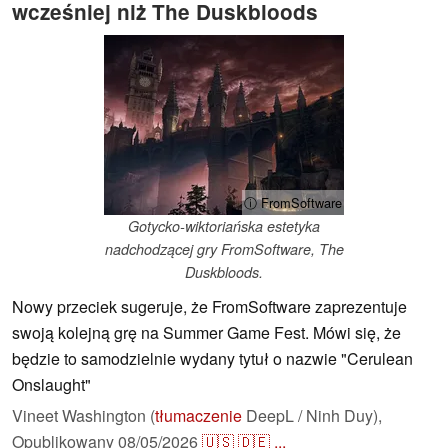
wcześniej niż The Duskbloods
ⓘ FromSoftware
Gotycko-wiktoriańska estetyka
nadchodzącej gry FromSoftware, The
Duskbloods.
Nowy przeciek sugeruje, że FromSoftware zaprezentuje
swoją kolejną grę na Summer Game Fest. Mówi się, że
będzie to samodzielnie wydany tytuł o nazwie "Cerulean
Onslaught"
Vineet Washington (
tłumaczenie
DeepL / Ninh Duy),
Opublikowany
08/05/2026
🇺🇸
🇩🇪
...