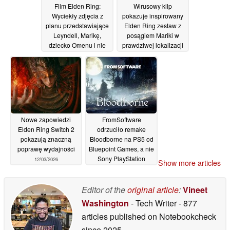
Film Elden Ring:
Wirusowy klip
Wyciekły zdjęcia z
pokazuje inspirowany
planu przedstawiające
Elden Ring zestaw z
Leyndell, Marikę,
posągiem Mariki w
dziecko Omenu i nie
prawdziwej lokalizacji
tylko
23/04/2026
04/04/2026
Nowe zapowiedzi
FromSoftware
Elden Ring Switch 2
odrzuciło remake
pokazują znaczną
Bloodborne na PS5 od
poprawę wydajności
Bluepoint Games, a nie
Sony PlayStation
12/03/2026
Show more articles
28/02/2026
Editor of the
original article
:
Vineet
Washington
- Tech Writer
- 877
articles published on Notebookcheck
since 2025