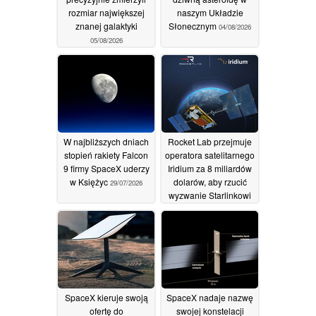
rozmiar największej
naszym Układzie
znanej galaktyki
Słonecznym
04/08/2026
05/08/2026
W najbliższych dniach
Rocket Lab przejmuje
stopień rakiety Falcon
operatora satelitarnego
9 firmy SpaceX uderzy
Iridium za 8 miliardów
w Księżyc
dolarów, aby rzucić
29/07/2026
wyzwanie Starlinkowi
30/06/2026
SpaceX kieruje swoją
SpaceX nadaje nazwę
ofertę do
swojej konstelacji