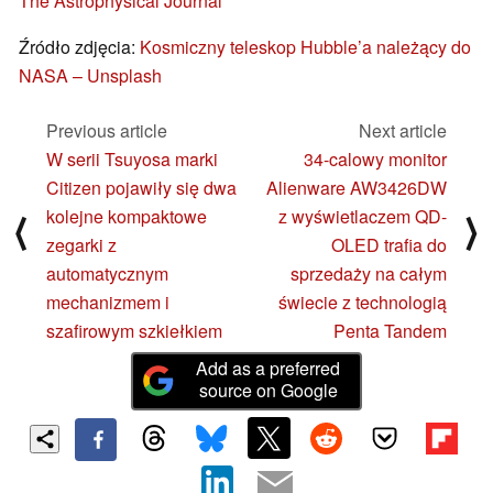
The Astrophysical Journal
Źródło zdjęcia:
Kosmiczny teleskop Hubble’a należący do
NASA – Unsplash
Previous article
Next article
W serii Tsuyosa marki
34-calowy monitor
Citizen pojawiły się dwa
Alienware AW3426DW
kolejne kompaktowe
z wyświetlaczem QD-
⟨
⟩
zegarki z
OLED trafia do
automatycznym
sprzedaży na całym
mechanizmem i
świecie z technologią
szafirowym szkiełkiem
Penta Tandem
Add as a preferred
source on Google