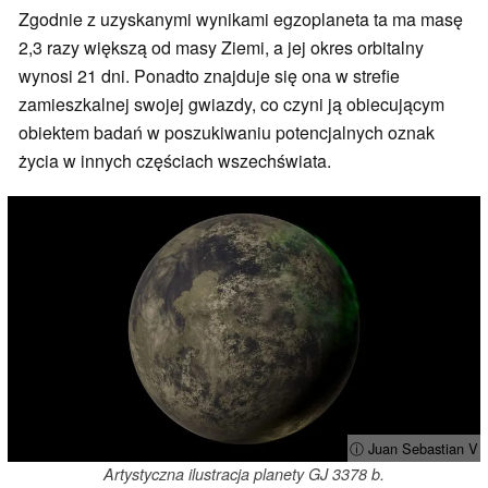
Zgodnie z uzyskanymi wynikami egzoplaneta ta ma masę
2,3 razy większą od masy Ziemi, a jej okres orbitalny
wynosi 21 dni. Ponadto znajduje się ona w strefie
zamieszkalnej swojej gwiazdy, co czyni ją obiecującym
obiektem badań w poszukiwaniu potencjalnych oznak
życia w innych częściach wszechświata.
ⓘ Juan Sebastian V
Artystyczna ilustracja planety GJ 3378 b.