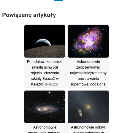
Powiązane artykuły
Południowokoreański
Astronomowie
satelita uchwycił
zaobserwowali
zdjęcia uderzenia
najwcześniejsze etapy
rakiety SpaceX w
powstawania
Księżyc
supernowej oddalonej
09/08/2026
o 500 milionów lat
świetlnych
07/08/2026
Astronomowie
Astronomowie odkryli
precyzyjnie zmierzyli
dziwną asteroidę w