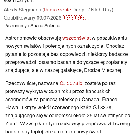
Alexis Stegmann (
tłumaczenie
DeepL / Ninh Duy),
Opublikowany
09/07/2026
🇺🇸
🇩🇪
...
Astronomy / Space
Science
Astronomowie obserwują
wszechświat
w poszukiwaniu
nowych światów i potencjalnych oznak życia. Chociaż
pytanie to pozostaje bez odpowiedzi, niektórzy badacze
przeprowadzili ostatnio badania dotyczące egzoplanety
znajdującej się w naszej galaktyce, Drodze Mlecznej.
Rzeczywiście, nazwana
GJ 3378 b
, została po raz
pierwszy wykryta w 2024 roku przez francuskich
astronomów za pomocą teleskopu Canada–France–
Hawaii i krąży wokół czerwonego karła GJ 3378,
znajdującego się w odległości około 25 lat świetlnych od
Ziemi. W związku z tym naukowcy przeprowadzili szereg
badań, aby lepiej zrozumieć ten nowy świat.