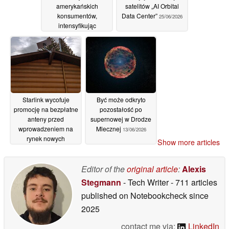
amerykańskich
satelitów „AI Orbital
konsumentów,
Data Center”
25/06/2026
intensyfikując
działania promocyjne
związane z usługą
mobilną Starlink
27/06/2026
Starlink wycofuje
Być może odkryto
promocję na bezpłatne
pozostałość po
anteny przed
supernowej w Drodze
wprowadzeniem na
Mlecznej
13/06/2026
rynek nowych
Show more articles
zestawów Standard i
Mini
15/06/2026
Editor of the
original article
:
Alexis
Stegmann
- Tech Writer
- 711 articles
published on Notebookcheck
since
2025
contact me via:
LinkedIn