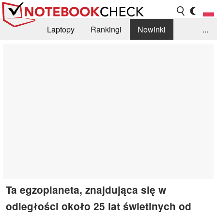
Laptopy
Rankingi
Nowinki
...
Biblioteka
Info
Szukajka recenzji
Ta egzoplaneta, znajdująca się w
odległości około 25 lat świetlnych od