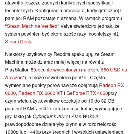
ujawniło jeszcze żadnych konkretnych specyfikacji
technicznych. Konfiguracja procesora, karty graficznej i
pamięci RAM pozostaje nieznana. W ramach programu
"
Steam Machine Verified
" Valve stwierdziło jednak, że
system powinien być około sześć razy mocniejszy niż
Steam Deck
.
Niektórzy użytkownicy Reddita spekulują, że Steam
Machine może działać mniej więcej na równi z
PlayStation 5
(obecnie wycenionym na około 650 USD na
Amazon
), a może nawet nieco poniżej. Często
wymieniane punkty porównawcze obejmują
Radeon RX
6600
,
Radeon RX 6600 XT
i
GeForce RTX 4060
przy
czym wielu użytkowników oczekuje od 16 do 32 GB
pamięci RAM. Jeśli te założenia są trafne, wymagające
gry, takie jak
Cyberpunk 2077
i
Alan Wake 2
,
prawdopodobnie działałyby płynnie w rozdzielczości
1080p lub 1440p przy średnich i wysokich ustawieniach.