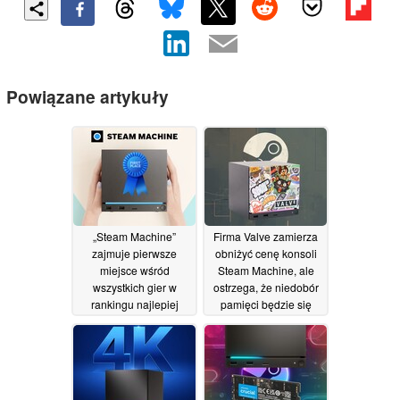
Powiązane artykuły
„Steam Machine”
Firma Valve zamierza
zajmuje pierwsze
obniżyć cenę konsoli
miejsce wśród
Steam Machine, ale
wszystkich gier w
ostrzega, że niedobór
rankingu najlepiej
pamięci będzie się
sprzedających się
utrzymywał
27/06/2026
tytułów firmy Valve,
jednak wysoka cena
sprzyja popularności
mini-komputerów