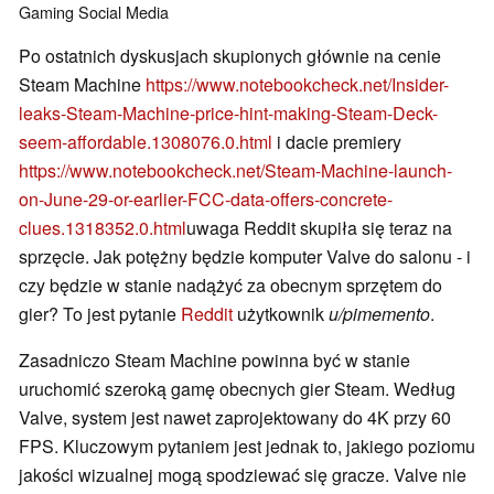
Gaming
Social Media
Po ostatnich dyskusjach skupionych głównie na cenie
Steam Machine
https://www.notebookcheck.net/Insider-
leaks-Steam-Machine-price-hint-making-Steam-Deck-
seem-affordable.1308076.0.html
i dacie premiery
https://www.notebookcheck.net/Steam-Machine-launch-
on-June-29-or-earlier-FCC-data-offers-concrete-
clues.1318352.0.html
uwaga Reddit skupiła się teraz na
sprzęcie. Jak potężny będzie komputer Valve do salonu - i
czy będzie w stanie nadążyć za obecnym sprzętem do
gier? To jest pytanie
Reddit
użytkownik
u/pimemento
.
Zasadniczo Steam Machine powinna być w stanie
uruchomić szeroką gamę obecnych gier Steam. Według
Valve, system jest nawet zaprojektowany do 4K przy 60
FPS. Kluczowym pytaniem jest jednak to, jakiego poziomu
jakości wizualnej mogą spodziewać się gracze. Valve nie