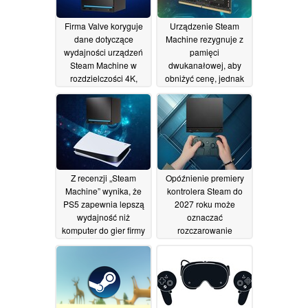
03/07/2026
Firma Valve koryguje
Urządzenie Steam
dane dotyczące
Machine rezygnuje z
wydajności urządzeń
pamięci
Steam Machine w
dwukanałowej, aby
rozdzielczości 4K,
obniżyć cenę, jednak
podczas gdy recenzje
jego parametry
poddają w wątpliwość
techniczne ograniczają
ich cenę
wydajność
26/06/2026
23/06/2026
Z recenzji „Steam
Opóźnienie premiery
Machine” wynika, że
kontrolera Steam do
PS5 zapewnia lepszą
2027 roku może
wydajność niż
oznaczać
komputer do gier firmy
rozczarowanie
Valve
związane z datą
23/06/2026
premiery konsoli
Steam Machine
19/06/2026