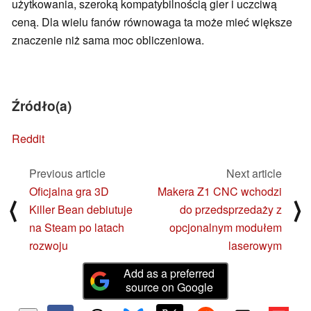
użytkowania, szeroką kompatybilnością gier i uczciwą
ceną. Dla wielu fanów równowaga ta może mieć większe
znaczenie niż sama moc obliczeniowa.
Źródło(a)
Reddit
Previous article
Next article
Oficjalna gra 3D
Makera Z1 CNC wchodzi
⟨
⟩
Killer Bean debiutuje
do przedsprzedaży z
na Steam po latach
opcjonalnym modułem
rozwoju
laserowym
Add as a preferred
source on Google