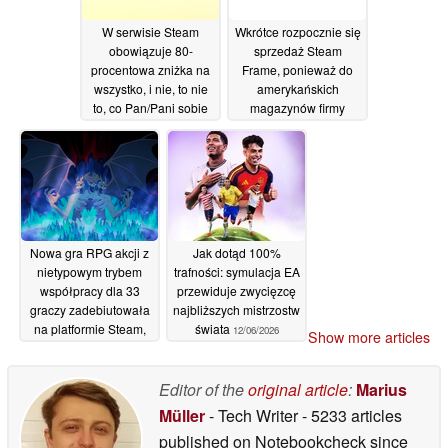
W serwisie Steam
Wkrótce rozpocznie się
obowiązuje 80-
sprzedaż Steam
procentowa zniżka na
Frame, ponieważ do
wszystko, i nie, to nie
amerykańskich
to, co Pan/Pani sobie
magazynów firmy
wyobraża
Valve dociera coraz
13/06/2026
więcej dostaw
13/06/2026
Nowa gra RPG akcji z
Jak dotąd 100%
nietypowym trybem
trafności: symulacja EA
współpracy dla 33
przewiduje zwycięzcę
graczy zadebiutowała
najbliższych mistrzostw
na platformie Steam,
świata
12/06/2026
Show more articles
zbierając „bardzo
pozytywne” recenzje i
oferując 33-
Editor of the
original article
:
Marius
procentową zniżkę z
Müller
- Tech Writer
- 5233 articles
okazji premiery
published on Notebookcheck
since
12/06/2026