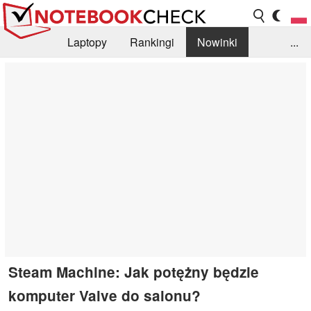
Laptopy
Rankingi
Nowinki
...
Biblioteka
Info
Szukajka recenzji
Steam Machine: Jak potężny będzie
komputer Valve do salonu?