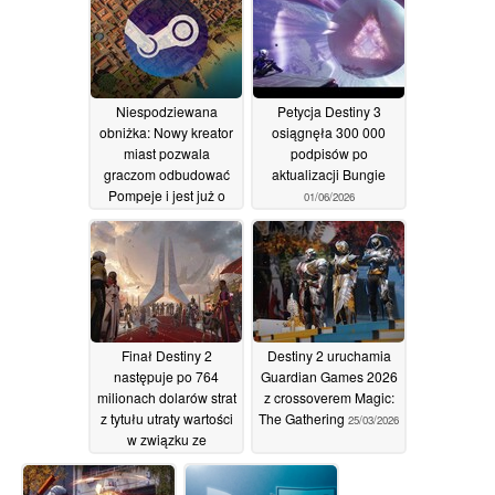
Niespodziewana
Petycja Destiny 3
obniżka: Nowy kreator
osiągnęła 300 000
miast pozwala
podpisów po
graczom odbudować
aktualizacji Bungie
Pompeje i jest już o
01/06/2026
40% tańszy wkrótce po
premierze
10/06/2026
Finał Destiny 2
Destiny 2 uruchamia
następuje po 764
Guardian Games 2026
milionach dolarów strat
z crossoverem Magic:
z tytułu utraty wartości
The Gathering
25/03/2026
w związku ze
zwolnieniami w Bungie
25/05/2026