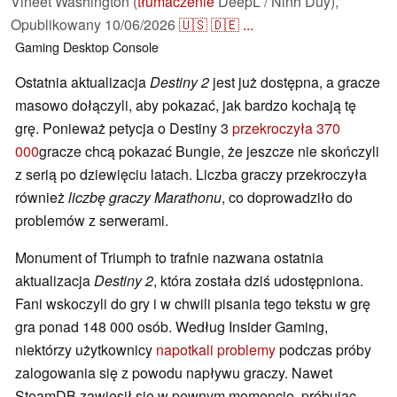
Vineet Washington (
tłumaczenie
DeepL / Ninh Duy),
Opublikowany
10/06/2026
🇺🇸
🇩🇪
...
Gaming
Desktop
Console
Ostatnia aktualizacja
Destiny 2
jest już dostępna, a gracze
masowo dołączyli, aby pokazać, jak bardzo kochają tę
grę. Ponieważ petycja o Destiny 3
przekroczyła 370
000
gracze chcą pokazać Bungie, że jeszcze nie skończyli
z serią po dziewięciu latach. Liczba graczy przekroczyła
również
liczbę graczy Marathonu
, co doprowadziło do
problemów z serwerami.
Monument of Triumph to trafnie nazwana ostatnia
aktualizacja
Destiny 2
, która została dziś udostępniona.
Fani wskoczyli do gry i w chwili pisania tego tekstu w grę
gra ponad 148 000 osób. Według Insider Gaming,
niektórzy użytkownicy
napotkali problemy
podczas próby
zalogowania się z powodu napływu graczy. Nawet
SteamDB zawiesił się w pewnym momencie, próbując