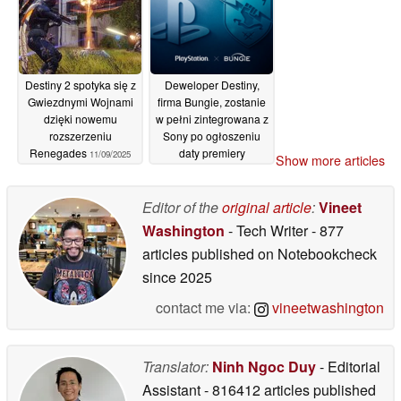
Destiny 2 spotyka się z
Deweloper Destiny,
Gwiezdnymi Wojnami
firma Bungie, zostanie
dzięki nowemu
w pełni zintegrowana z
rozszerzeniu
Sony po ogłoszeniu
Renegades
daty premiery
11/09/2025
Show more articles
Marathonu
08/08/2025
Editor of the
original article
:
Vineet
Washington
- Tech Writer
- 877
articles published on Notebookcheck
since 2025
contact me via:
vineetwashington
Translator:
Ninh Ngoc Duy
- Editorial
Assistant
- 816412 articles published