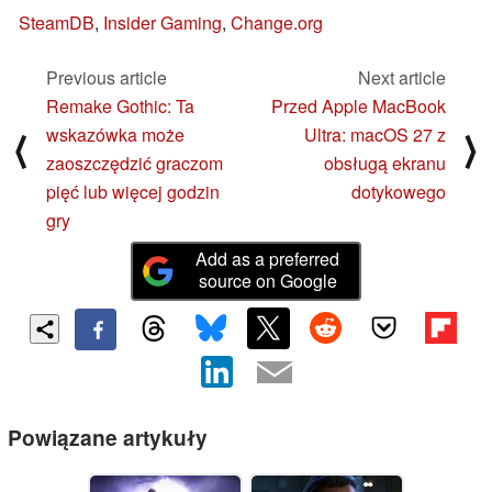
SteamDB
,
Insider Gaming
,
Change.org
Previous article
Next article
Remake Gothic: Ta
Przed Apple MacBook
wskazówka może
Ultra: macOS 27 z
⟨
⟩
zaoszczędzić graczom
obsługą ekranu
pięć lub więcej godzin
dotykowego
gry
Add as a preferred
source on Google
Powiązane artykuły