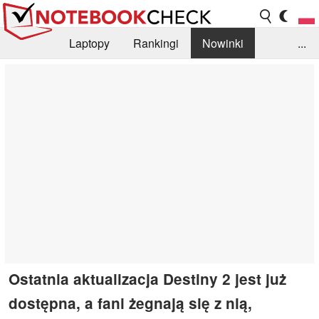
Laptopy
Rankingi
Nowinki
...
Biblioteka
Info
Szukajka recenzji
Ostatnia aktualizacja Destiny 2 jest już
dostępna, a fani żegnają się z nią,