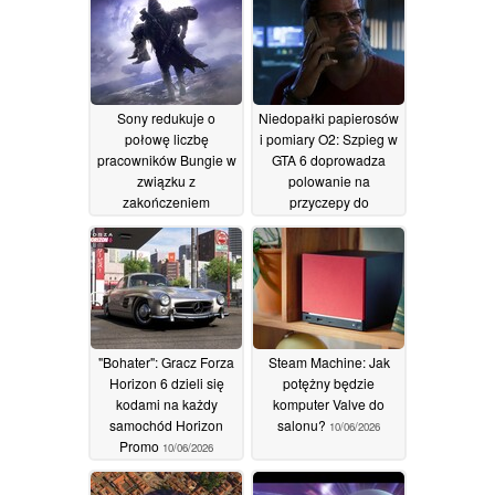
Sony redukuje o
Niedopałki papierosów
połowę liczbę
i pomiary O2: Szpieg w
pracowników Bungie w
GTA 6 doprowadza
związku z
polowanie na
zakończeniem
przyczepy do
głównych aktualizacji
ekstremum
10/06/2026
gry „Destiny 2”
27/06/2026
"Bohater": Gracz Forza
Steam Machine: Jak
Horizon 6 dzieli się
potężny będzie
kodami na każdy
komputer Valve do
samochód Horizon
salonu?
10/06/2026
Promo
10/06/2026