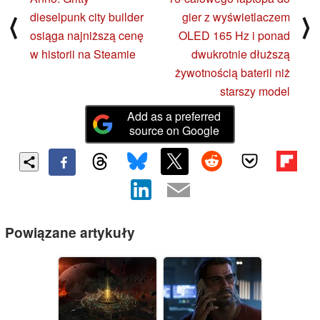
dieselpunk city builder
gier z wyświetlaczem
⟨
⟩
osiąga najniższą cenę
OLED 165 Hz i ponad
w historii na Steamie
dwukrotnie dłuższą
żywotnością baterii niż
starszy model
Add as a preferred
source on Google
Powiązane artykuły