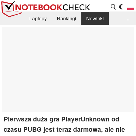
Laptopy
Rankingi
Nowinki
...
Biblioteka
Info
Szukajka recenzji
Pierwsza duża gra PlayerUnknown od
czasu PUBG jest teraz darmowa, ale nie