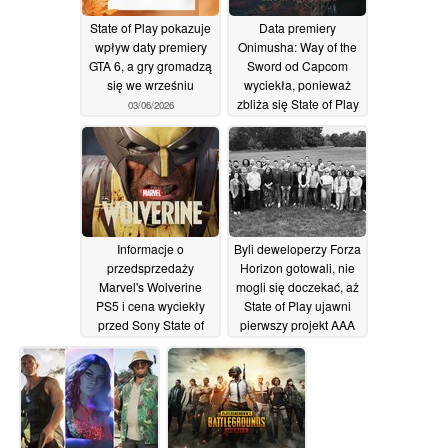
State of Play pokazuje
Data premiery
wpływ daty premiery
Onimusha: Way of the
GTA 6, a gry gromadzą
Sword od Capcom
się we wrześniu
wyciekła, ponieważ
zbliża się State of Play
03/06/2026
01/06/2026
Informacje o
Byli deweloperzy Forza
przedsprzedaży
Horizon gotowali, nie
Marvel's Wolverine
mogli się doczekać, aż
PS5 i cena wyciekły
State of Play ujawni
przed Sony State of
pierwszy projekt AAA
Play
31/05/2026
28/05/2026