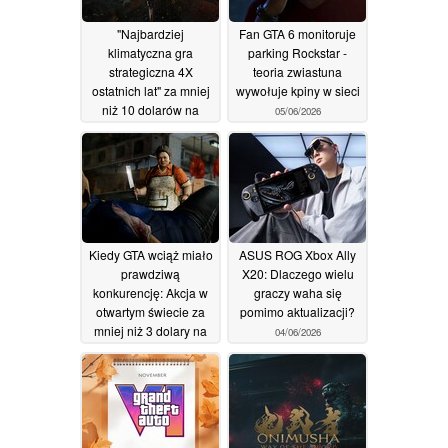
"Najbardziej
Fan GTA 6 monitoruje
klimatyczna gra
parking Rockstar -
strategiczna 4X
teoria zwiastuna
ostatnich lat" za mniej
wywołuje kpiny w sieci
niż 10 dolarów na
05/06/2026
Steamie
05/06/2026
Kiedy GTA wciąż miało
ASUS ROG Xbox Ally
prawdziwą
X20: Dlaczego wielu
konkurencję: Akcja w
graczy waha się
otwartym świecie za
pomimo aktualizacji?
mniej niż 3 dolary na
04/06/2026
Steamie
04/06/2026