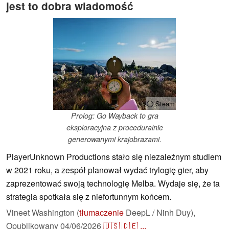
jest to dobra wiadomość
ⓘ Steam
Prolog: Go Wayback to gra
eksploracyjna z proceduralnie
generowanymi krajobrazami.
PlayerUnknown Productions stało się niezależnym studiem
w 2021 roku, a zespół planował wydać trylogię gier, aby
zaprezentować swoją technologię Melba. Wydaje się, że ta
strategia spotkała się z niefortunnym końcem.
Vineet Washington (
tłumaczenie
DeepL / Ninh Duy),
Opublikowany
04/06/2026
🇺🇸
🇩🇪
...