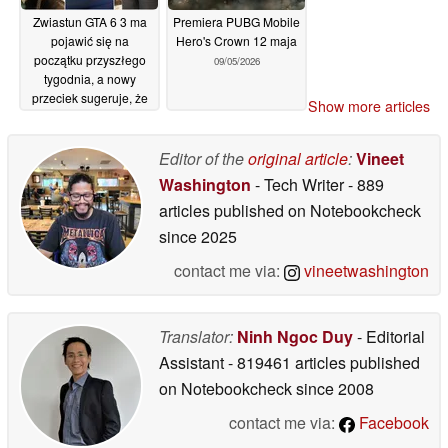
Zwiastun GTA 6 3 ma
Premiera PUBG Mobile
pojawić się na
Hero's Crown 12 maja
początku przyszłego
09/05/2026
tygodnia, a nowy
przeciek sugeruje, że
Show more articles
planowane jest
pojawienie się State of
Play
Editor of the
original article
:
Vineet
22/05/2026
Washington
- Tech Writer
- 889
articles published on Notebookcheck
since 2025
contact me via:
vineetwashington
Translator:
Ninh Ngoc Duy
- Editorial
Assistant
- 819461 articles published
on Notebookcheck
since 2008
contact me via:
Facebook