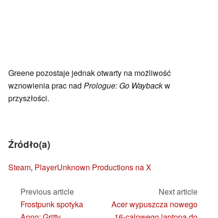
Greene pozostaje jednak otwarty na możliwość
wznowienia prac nad
Prologue: Go Wayback
w
przyszłości.
Źródło(a)
Steam
,
PlayerUnknown Productions na X
Previous article
Next article
Frostpunk spotyka
Acer wypuszcza nowego
Anno: Gritty
16-calowego laptopa do