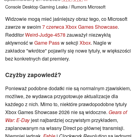
Console
Desktop
Gaming
Leaks / Rumors
Microsoft
Widzowie mogą mieć jaśniejszy obraz tego, co Microsoft
zawrze w swoim
7 czerwca Xbox Games Showcase
.
Redditor
Weird-Judge-4578
zauważył niezwykłą
aktywność w
Game Pass
w sekcji
Xbox
. Nagle w
zakładce "wkrótce" pojawiły się nowe tytuły, w większości
bez konkretnych dat premiery.
Czyżby zapowiedź?
Ponieważ podobne dodatki nie są normalnym zjawiskiem,
możliwe, że wydawca przygotowuje aktualizacje dla
każdego z nich. Mimo to, niektóre prawdopodobne tytuły
Xbox Games Showcase 2026 nie są widoczne.
Gears of
War: E-Day
jest najbardziej oczywistym przykładem,
zaplanowanym na własny Direct po głównej transmisji.
Niemniej jednak,
Fable
i
Clockwork Revolution
są jednymi