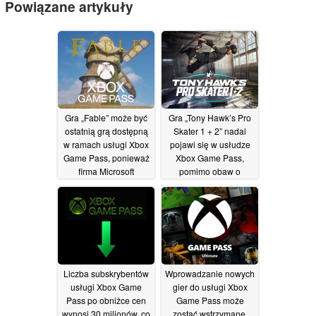
Powiązane artykuły
Gra „Fable” może być
Gra „Tony Hawk’s Pro
ostatnią grą dostępną
Skater 1 + 2” nadal
w ramach usługi Xbox
pojawi się w usłudze
Game Pass, ponieważ
Xbox Game Pass,
firma Microsoft
pomimo obaw o
dokonuje ponownej
ograniczenia
16/07/2026
oceny tej usługi
31/07/2026
Liczba subskrybentów
Wprowadzanie nowych
usługi Xbox Game
gier do usługi Xbox
Pass po obniżce cen
Game Pass może
wynosi 30 milionów, co
zostać wstrzymane,