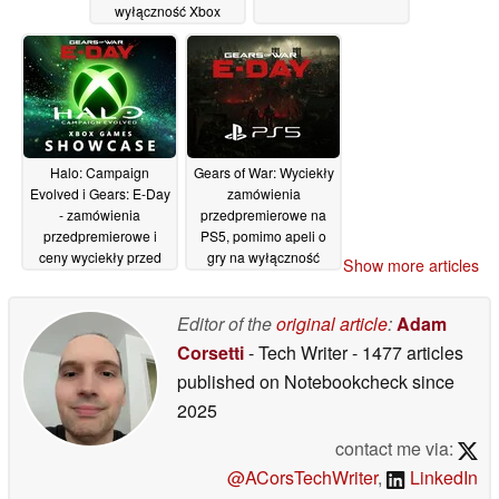
wyłączność Xbox
08/06/2026
Halo: Campaign
Gears of War: Wyciekły
Evolved i Gears: E-Day
zamówienia
- zamówienia
przedpremierowe na
przedpremierowe i
PS5, pomimo apeli o
ceny wyciekły przed
gry na wyłączność
Show more articles
Xbox Games
Xbox
07/06/2026
Showcase
08/06/2026
Editor of the
original article
:
Adam
Corsetti
- Tech Writer
- 1477 articles
published on Notebookcheck
since
2025
contact me via:
@ACorsTechWriter
,
LinkedIn