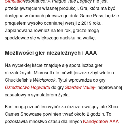
Simulator
resonance: A Plague Tale Legacy
nie jest
przedsięwzięciem własnej produkcji. Gra, która ma być
dostępna w ramach pierwszego dnia Game Pass, będzie
prequelem wysoko ocenianej wersji z 2019 roku.
Zaplanowana również na ten rok, gracze mogą
spodziewać się większego nacisku na walkę.
Możliwości gier niezależnych i AAA
Na wyciekłej liście znajduje się spora liczba gier
niezależnych. Microsoft nie mówił jeszcze zbyt wiele o
Chucklefish's
Witchbrook
. Tytuł wprowadza do gry
Dziedzictwo Hogwartu
do gry
Stardew Valley
-inspirowanej
casualowym symulatorem życia.
Fani mogą uznać ten wybór za rozczarowujący, ale Xbox
Games Showcase powinien trwać około 2 godzin. To
pozostawia mnóstwo czasu dla innych
Kandydatów AAA