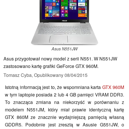
Asus N551JW
Asus przygotował nowy model z serii N551. W N551JW
zastosowano kartę grafiki GeForce GTX 960M.
Tomasz Cyba,
Opublikowany
08/04/2015
Istotną informacją jest to, że wspomniana karta
GTX 960M
w tym laptopie posiada 2 lub 4 GB pamięci VRAM DDR3.
To znacząca zmiana na niekorzyść w porównaniu z
modelem N551JM, który miał prawie identyczną kartę
GTX 860M ze znacznie wydajniejszą pamięcią własną
GDDR5. Podobnie jest zresztą w Asusie G551JW, o