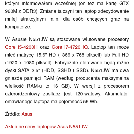
którym informowałem wcześniej (on też ma kartę GTX
960M z DDR3). Zmiana ta czyni ten laptop zdecydowanie
mniej atrakcyjnym m.in. dla osób chcących grać na
komputerze.
W Asusie N551JW są stosowane wlutowane procesory
Core i5-4200H
oraz
Core i7-4720HQ
. Laptop ten może
mieć matrycę 15,6" HD (1366 x 768 pikseli) lub Full HD
(1920 x 1080 pikseli). Fabrycznie oferowane będą różne
dyski SATA 2,5" (HDD, SSHD i SSD). N551JW ma dwa
gniazda pamięci RAM (według producenta maksymalna
wielkość RAM-u to 16 GB). W wersji z procesorem
czterordzeniowy zasilacz jest 120-watowy. Akumulator
omawianego laptopa ma pojemność 56 Wh.
Źródło:
Asus
Aktualne ceny laptopów Asus N551JW