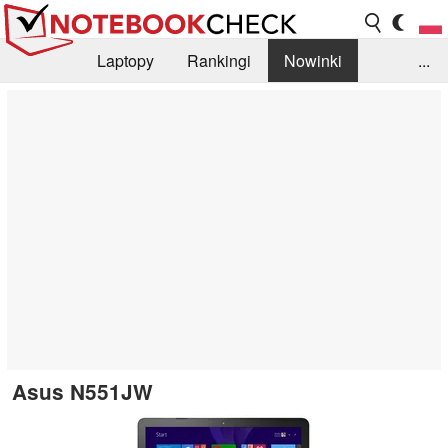
Laptopy
Rankingi
Nowinki
...
Biblioteka
Info
Szukajka recenzji
Asus N551JW