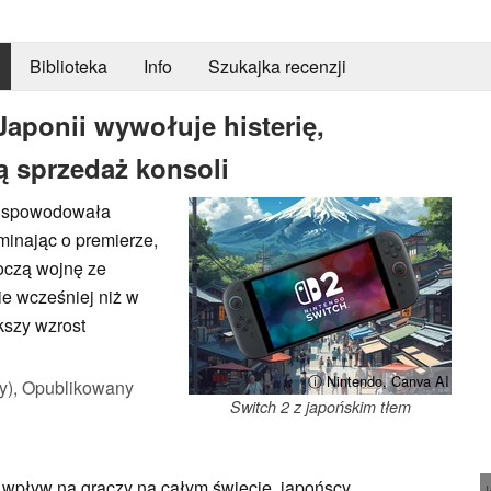
Biblioteka
Info
Szukajka recenzji
aponii wywołuje histerię,
ą sprzedaż konsoli
i spowodowała
minając o premierze,
oczą wojnę ze
e wcześniej niż w
kszy wzrost
ⓘ Nintendo, Canva AI
y),
Opublikowany
Switch 2 z japońskim tłem
wpływ na graczy na całym świecie, japońscy