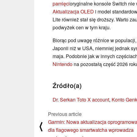
pamięci
oryginalne konsole Switch nie
Aktualizacja OLED
i model standardow
Lite również stał się droższy. Warto z
podwyżek cen w tym kraju.
Biorąc pod uwagę różnice w populacji,
Japonii niż w USA, niemniej jednak 
maja. Podobnie jak w innych częściach
Nintendo
na pozostałą część 2026 rok
Źródło(a)
Dr. Serkan Toto X account
,
Konto Genk
Previous article
Garmin: Nowa aktualizacja oprogramow
⟨
dla flagowego smartwatcha wprowadza