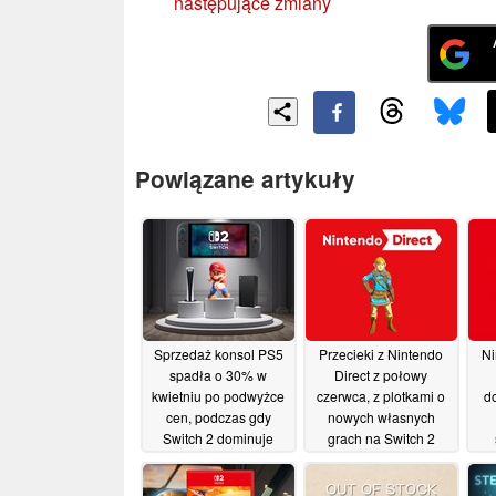
następujące zmiany
Powiązane artykuły
Sprzedaż konsol PS5
Przecieki z Nintendo
Ni
spadła o 30% w
Direct z połowy
kwietniu po podwyżce
czerwca, z plotkami o
d
cen, podczas gdy
nowych własnych
Switch 2 dominuje
grach na Switch 2
20/05/2026
20/05/2026