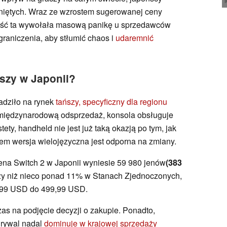
kniętych. Wraz ze wzrostem sugerowanej ceny
mość ta wywołała masową panikę u sprzedawców
graniczenia, aby stłumić chaos i
udaremnić
ńszy w Japonii?
dziło na rynek
tańszy, specyficzny dla regionu
 międzynarodową odsprzedaż, konsola obsługuje
stety, handheld nie jest już taką okazją po tym, jak
em wersja wielojęzyczna jest odporna na zmiany.
na Switch 2 w Japonii wyniesie 59 980 jenów
(383
zy niż nieco ponad 11% w Stanach Zjednoczonych,
9,99 USD do 499,99 USD.
zas na podjęcie decyzji o zakupie. Ponadto,
 rywal nadal
dominuje w krajowej sprzedaży