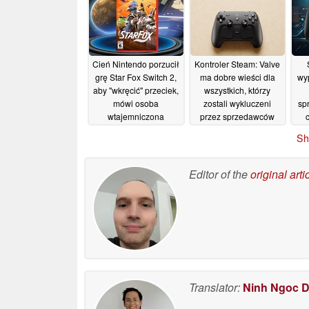
Cień Nintendo porzucił
Kontroler Steam: Valve
grę Star Fox Switch 2,
ma dobre wieści dla
wyp
aby "wkręcić" przeciek,
wszystkich, którzy
mówi osoba
zostali wykluczeni
sp
wtajemniczona
przez sprzedawców
08/05/2026
06/05/2026
Sh
Editor of the
original arti
Translator:
Ninh Ngoc 