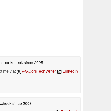
Notebookcheck
since 2025
ct me via:
@ACorsTechWriter
,
LinkedIn
okcheck
since 2008