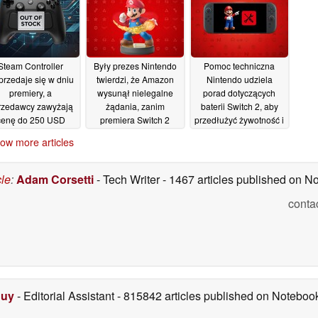
Steam Controller
Były prezes Nintendo
Pomoc techniczna
rzedaje się w dniu
twierdzi, że Amazon
Nintendo udziela
premiery, a
wysunął nielegalne
porad dotyczących
rzedawcy zawyżają
żądania, zanim
baterii Switch 2, aby
cenę do 250 USD
premiera Switch 2
przedłużyć żywotność i
odnowiła napięcia
zatrzymać obrzęk
05/05/2026
ow more articles
02/05/2026
01/05/2026
cle
:
Adam Corsetti
- Tech Writer
- 1467 articles published on 
conta
Duy
- Editorial Assistant
- 815842 articles published on Notebo