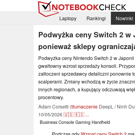
Laptopy
Rankingi
Nowinki
Podwyżka ceny Switch 2 w J
ponieważ sklepy ograniczaj
Podwyżka ceny Nintendo Switch 2 w Japoni
gwałtowny wzrost sprzedaży konsoli. Przypo
zatłoczeni sprzedawcy detaliczni ponownie t
scalperami. Zmiany wchodzą w życie znaczni
innych regionach, a kupujący odczuwają wię
procentowy.
Adam Corsetti (
tłumaczenie
DeepL / Ninh Du
10/05/2026
🇺🇸
🇪🇸
...
Business
Console
Gaming
Handheld
Podczas gdy
Wzrost ceny Switch 2
ma 