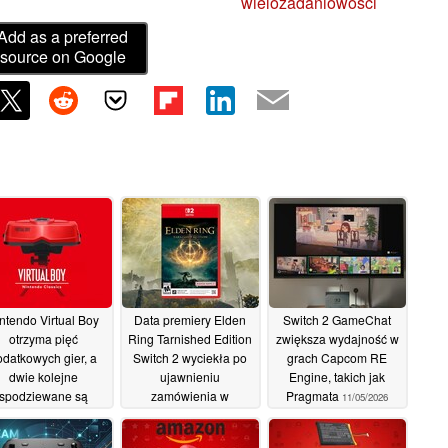
wielozadaniowości
Add as a preferred
source on Google
ntendo Virtual Boy
Data premiery Elden
Switch 2 GameChat
otrzyma pięć
Ring Tarnished Edition
zwiększa wydajność w
odatkowych gier, a
Switch 2 wyciekła po
grach Capcom RE
dwie kolejne
ujawnieniu
Engine, takich jak
spodziewane są
zamówienia w
Pragmata
11/05/2026
później
przedsprzedaży za 80
17/05/2026
USD
12/05/2026