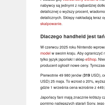
nabywcy są jednymi z najbardziej dot
detalicznej o wyższy procent, wiado
detalicznych. Sklepy nakładają teraz o
skalpowanie
.
Dlaczego handheld jest ta
W czerwcu 2025 roku Nintendo wprowa
model
w swoim kraju. Aby ograniczyć
tylko język japoński i sklep
eShop
. Nie
producent ogłosił nowe ceny. Tymczas
Pierwotnie 49 980 jenów (
319
USD), ce
USD) 25 maja. To wzrost o 20%, wyżs
gdzie 1 września cena wzrośnie z 44
Japońscy fani mają znacznie krótszy c
pomimo najlepszych starań Sony, jego