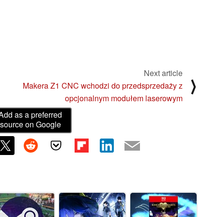
Next article
⟩
Makera Z1 CNC wchodzi do przedsprzedaży z
opcjonalnym modułem laserowym
Add as a preferred
source on Google