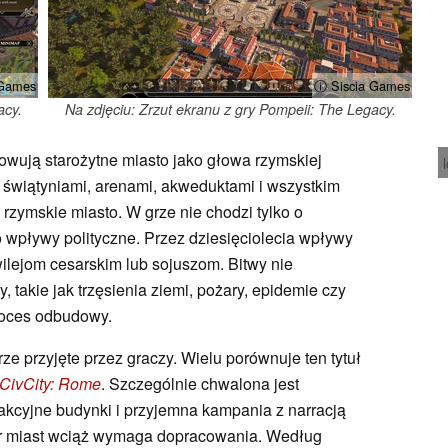
 Games
ⓘ Siscia Games
acy.
Na zdjęciu: Zrzut ekranu z gry Pompeii: The Legacy.
owują starożytne miasto jako głowa rzymskiej
, świątyniami, arenami, akweduktami i wszystkim
rzymskie miasto. W grze nie chodzi tylko o
 o wpływy polityczne. Przez dziesięciolecia wpływy
wilejom cesarskim lub sojuszom. Bitwy nie
y, takie jak trzęsienia ziemi, pożary, epidemie czy
proces odbudowy.
ze przyjęte przez graczy. Wielu porównuje ten tytuł
CivCity: Rome
. Szczególnie chwalona jest
akcyjne budynki i przyjemna kampania z narracją
or miast wciąż wymaga dopracowania. Według