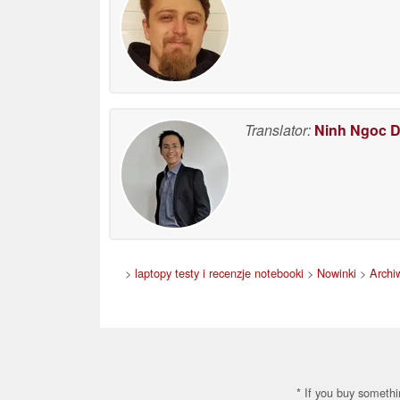
Translator:
Ninh Ngoc 
>
laptopy testy i recenzje notebooki
>
Nowinki
>
Archi
* If you buy somethi