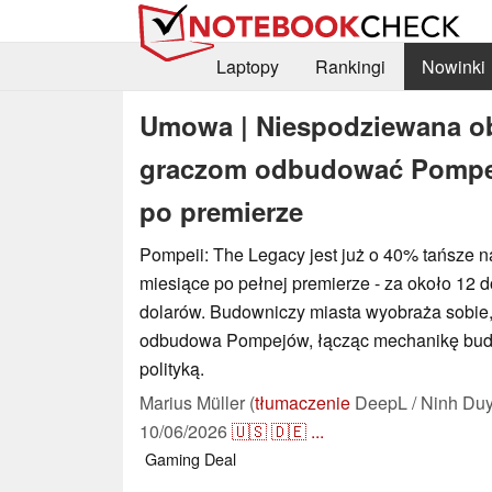
Laptopy
Rankingi
Nowinki
Umowa | Niespodziewana ob
graczom odbudować Pompeje
po premierze
Pompeii: The Legacy jest już o 40% tańsze 
miesiące po pełnej premierze - za około 12 
dolarów. Budowniczy miasta wyobraża sobie
odbudowa Pompejów, łącząc mechanikę bud
polityką.
Marius Müller (
tłumaczenie
DeepL / Ninh Duy
10/06/2026
🇺🇸
🇩🇪
...
Gaming
Deal