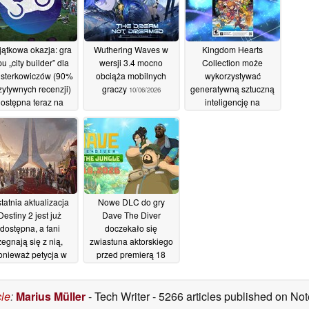
ątkowa okazja: gra
Wuthering Waves w
Kingdom Hearts
pu „city builder” dla
wersji 3.4 mocno
Collection może
sterkowiczów (90%
obciąża mobilnych
wykorzystywać
zytywnych recenzji)
graczy
generatywną sztuczną
10/06/2026
ostępna teraz na
inteligencję na
amie za mniej niż 3
okładkach PS5 i
dolary
Switch 2
11/06/2026
10/06/2026
tatnia aktualizacja
Nowe DLC do gry
Destiny 2 jest już
Dave The Diver
dostępna, a fani
doczekało się
żegnają się z nią,
zwiastuna aktorskiego
onieważ petycja w
przed premierą 18
sprawie Destiny 3
czerwca
09/06/2026
zekroczyła 370 000
odpisów
cle
:
Marius Müller
- Tech Writer
- 5266 articles published on N
10/06/2026