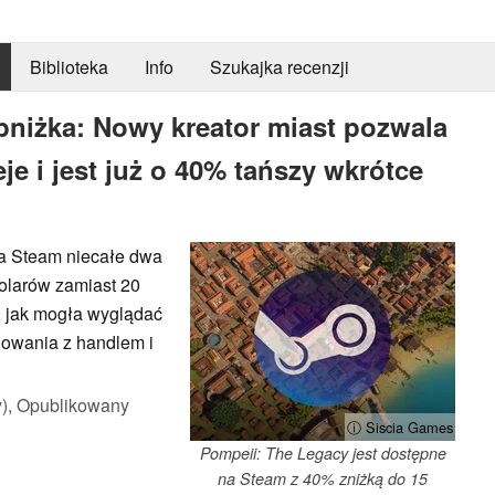
Biblioteka
Info
Szukajka recenzji
niżka: Nowy kreator miast pozwala
 i jest już o 40% tańszy wkrótce
na Steam niecałe dwa
dolarów zamiast 20
, jak mogła wyglądać
owania z handlem i
),
Opublikowany
ⓘ Siscia Games
Pompeii: The Legacy jest dostępne
na Steam z 40% zniżką do 15