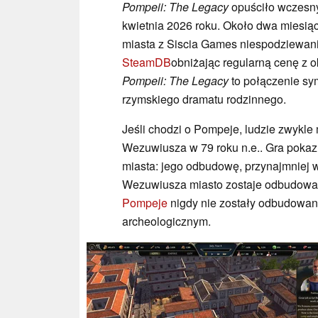
Pompeii: The Legacy
opuściło wczesny
kwietnia 2026 roku. Około dwa miesią
miasta z Siscia Games niespodziewan
SteamDB
obniżając regularną cenę z 
Pompeii: The Legacy
to połączenie sym
rzymskiego dramatu rodzinnego.
Jeśli chodzi o Pompeje, ludzie zwykle
Wezuwiusza w 79 roku n.e.. Gra pokazu
miasta: jego odbudowę, przynajmniej w 
Wezuwiusza miasto zostaje odbudowa
Pompeje
nigdy nie zostały odbudowan
archeologicznym.