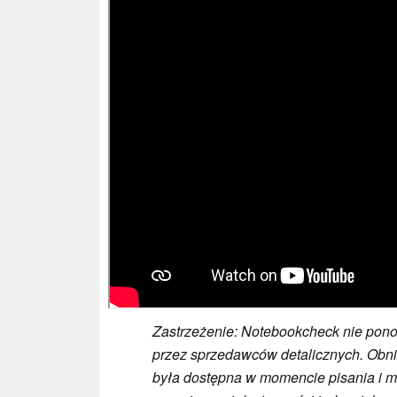
Zastrzeżenie: Notebookcheck nie pon
przez sprzedawców detalicznych. Obni
była dostępna w momencie pisania i 