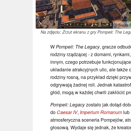
ⓘ Siscia
Na zdjęciu: Zrzut ekranu z gry Pompeii: The Leg
W
Pompeii: The Legacy
, gracze odbud
rodziny rządzącej - z domami, rynkami
innym, czego potrzebuje funkcjonujące 
układanie atrakcyjnych ulic, ale także
rodziny rosną, na przykład dzięki przy
odgrywają żadnej roli. Jednak katastrof
głód, mogą w każdej chwili zakłócić 
Pompeii: Legacy
zostało jak dotąd dobr
do
Caesar IV
,
Imperium Romanum
lub
atmosferyczna sceneria Pompejów, atr
głosową. Wydaje się jednak, że kreat