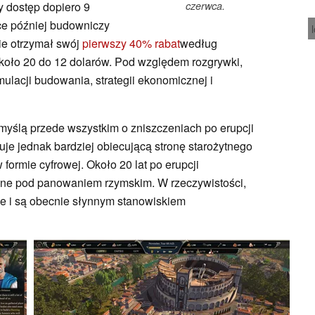
 dostęp dopiero 9
czerwca.
ce później budowniczy
ie otrzymał swój
pierwszy 40% rabat
według
około 20 do 12 dolarów. Pod względem rozgrywki,
ulacji budowania, strategii ekonomicznej i
 myślą przede wszystkim o zniszczeniach po erupcji
je jednak bardziej obiecującą stronę starożytnego
formie cyfrowej. Około 20 lat po erupcji
ne pod panowaniem rzymskim. W rzeczywistości,
e i są obecnie słynnym stanowiskiem