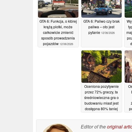
GTA 6: Funkcja, o której
GTA 6: Paliwo czy brak
Wyj
krążą plotki, może
paliwa – oto jest
ty
całkowicie zmienić
pytanie
maj
12/06/2026
sposób prowadzenia
po
pojazdów
d
12/06/2026
Ste
Oceniona pozytywnie
Os
przez 72% graczy, ta
średniowieczna gra o
budowaniu miast jest
dostępna 80% taniej
p
na Steamie
10/06/2026
pr
p
Editor of the
original arti