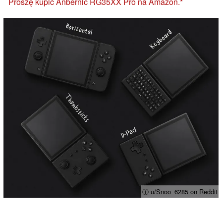
Proszę kupić Anbernic RG35XX Pro na Amazon.
ⓘ u/Snoo_6285 on Reddit