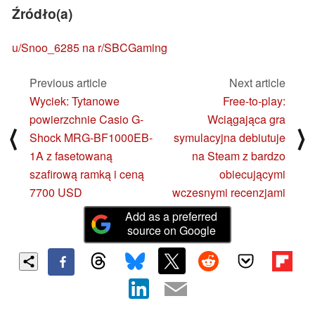
Źródło(a)
u/Snoo_6285 na r/SBCGaming
Previous article
Next article
Wyciek: Tytanowe
Free-to-play:
powierzchnie Casio G-
Wciągająca gra
⟨
⟩
Shock MRG-BF1000EB-
symulacyjna debiutuje
1A z fasetowaną
na Steam z bardzo
szafirową ramką i ceną
obiecującymi
7700 USD
wczesnymi recenzjami
Add as a preferred
source on Google