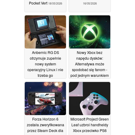
Pocket Vert
18/05/2026
16/05/2026
Anbernic RG DS
Nowy Xbox bez
otrzymuje zupełnie
napędu dysków:
nowy system
Alternatywa może
operacyjny Linux i nie
spodobać się fanom -
trzeba go
pod jednym warunkiem
odinstalowywać
14/05/2026
Android
16/05/2026
Forza Horizon 6
Microsoft Project Green
została zweryfikowana
Leaf uzbroi handheldy
przez Steam Deck dla
Xbox przeciwko PS6