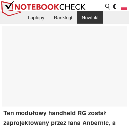
Laptopy
Rankingi
Nowinki
...
Biblioteka
Info
Szukajka recenzji
Ten modułowy handheld RG został
zaprojektowany przez fana Anbernic, a