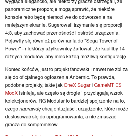
wygląda elegancko, ale niektórzy gracze ostrzegali, że
panoramiczne proporcje mogą sprawić, że niektóre
konsole retro będą niemożliwe do odtworzenia na
mniejszym ekranie. Sugerowali trzymanie się proporcji
4:3, aby zachować przenośność i ostrość urządzenia.
Pojawiły się również porównania do "Sega Tower of
Power" - niektórzy użytkownicy żartowali, że kupiliby 14
różnych modułów, aby mieć każdą możliwą konfigurację.
Koniec końców, jest to projekt fanowski i nawet nie zbliża
się do oficjalnego ogłoszenia Anbernic. To prawda,
podobne projekty, takie jak
OneX Sugar
i
GameMT E5
ModX
istnieją, ale często są drogie i przyciągają wzrok
kolekcjonerów. RG Modular to bardziej spojrzenie na to,
czego
naprawdę
chcą entuzjaści: urządzenie, które może
dostosować się do oprogramowania, a nie zmuszać
gracza do kompromisów.