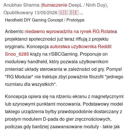
Anubhav Sharma (
tłumaczenie
DeepL / Ninh Duy),
Opublikowany
13/05/2026
🇺🇸
🇩🇪
...
Handheld
DIY
Gaming
Concept / Prototype
Anbernic
niedawno wprowadziła na rynek RG Rotate
a
projektanci społeczności już teraz riffują z projektu
oryginału. Koncepcja
autorstwa użytkownika Reddit
Snoo_6285
krąży na r/SBCGaming. Proponuje on
modułowy handheld, który pozwala użytkownikom
zmieniać układy sterowania w zależności od gry. Pomysł
"RG Modular" nie traktuje zbyt poważnie filozofii "jednego
rozmiaru dla wszystkich".
Koncepcja opiera się na rdzeniu ekranu z magnetycznymi
lub szynowymi punktami mocowania. Podstawowy model
takiego urządzenia byłby prawdopodobnie dostarczany z
prostym modułem D-pada do gier zręcznościowych,
podczas gdy bardziej zaawansowane moduły - takie jak