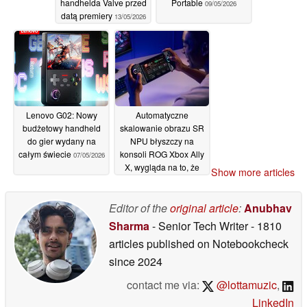
handhelda Valve przed
Portable
09/05/2026
datą premiery
13/05/2026
Lenovo G02: Nowy
Automatyczne
budżetowy handheld
skalowanie obrazu SR
do gier wydany na
NPU błyszczy na
całym świecie
konsoli ROG Xbox Ally
07/05/2026
X, wygląda na to, że
Show more articles
ogólnie rzecz biorąc,
konsola przenośna
będzie superwydajna
Editor of the
original article
:
Anubhav
05/05/2026
Sharma
- Senior Tech Writer
- 1810
articles published on Notebookcheck
since 2024
contact me via:
@lottamuzic
,
LinkedIn