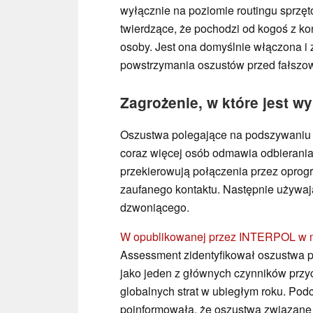
wyłącznie na poziomie routingu sprzę
twierdzące, że pochodzi od kogoś z kon
osoby. Jest ona domyślnie włączona i 
powstrzymania oszustów przed fałszo
Zagrożenie, w które jest w
Oszustwa polegające na podszywaniu s
coraz więcej osób odmawia odbierani
przekierowują połączenia przez oprog
zaufanego kontaktu. Następnie używaj
dzwoniącego.
W opublikowanej przez INTERPOL w m
Assessment zidentyfikował oszustwa p
jako jeden z głównych czynników przy
globalnych strat w ubiegłym roku. P
poinformowała, że oszustwa związane