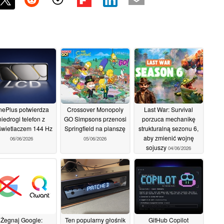
nePlus potwierdza
Crossover Monopoly
Last War: Survival
niedrogi telefon z
GO Simpsons przenosi
porzuca mechanikę
wietlaczem 144 Hz
Springfield na planszę
strukturalną sezonu 6,
aby zmienić wojnę
06/06/2026
05/06/2026
sojuszy
04/06/2026
Żegnaj Google:
Ten popularny głośnik
GitHub Copilot