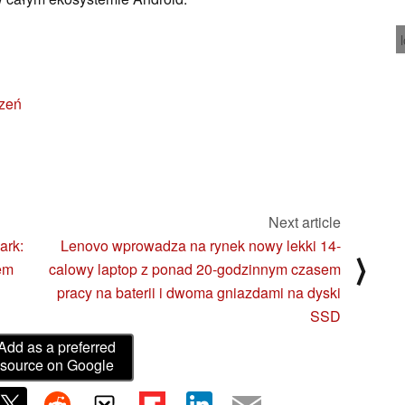
czeń
Next article
ark:
Lenovo wprowadza na rynek nowy lekki 14-
⟩
lem
calowy laptop z ponad 20-godzinnym czasem
pracy na baterii i dwoma gniazdami na dyski
SSD
Add as a preferred
source on Google