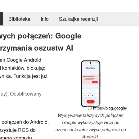
Biblioteka
Info
Szukajka recenzji
wych połączeń: Google
rzymania oszustw AI
eń Google Android
 kontaktów, blokując
ika. Funkcja jest już
uy),
Opublikowany
ⓘ https://blog.google/
Wykrywanie fałszywych połączeń
 połączeń do Android.
Google wykorzystuje RCS do
rzystuje RCS do
oznaczania fałszywych połączeń na
Android.
anego kontaktu