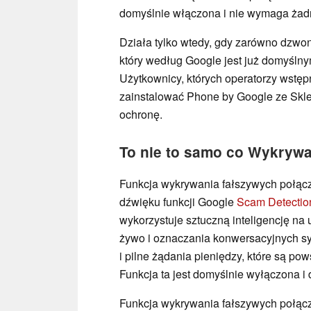
domyślnie włączona i nie wymaga żadn
Działa tylko wtedy, gdy zarówno dzwoni
który według Google jest już domyśln
Użytkownicy, których operatorzy wstępn
zainstalować Phone by Google ze Sklep
ochronę.
To nie to samo co Wykryw
Funkcja wykrywania fałszywych połączeń
dźwięku funkcji Google
Scam Detectio
wykorzystuje sztuczną inteligencję na
żywo i oznaczania konwersacyjnych syg
i pilne żądania pieniędzy, które są 
Funkcja ta jest domyślnie wyłączona i 
Funkcja wykrywania fałszywych połącz