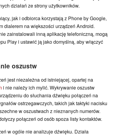
ych działań ze strony użytkowników.
ący, jak i odbiorca korzystają z Phone by Google,
ym dialerem na większości urządzeń Android.
ie zainstalowali inną aplikację telefoniczną, mogą
u Play i ustawić ją jako domyślną, aby włączyć
anie oszustw
 jest niezależna od istniejącej, opartej na
n
i nie należy ich mylić. Wykrywanie oszustw
 urządzeniu do słuchania dźwięku połączeń na
nałów ostrzegawczych, takich jak taktyki nacisku
powszechne w oszustwach z nieznanych numerów.
dotyczy połączeń od osób spoza listy kontaktów.
eń w ogóle nie analizuje dźwięku. Działa