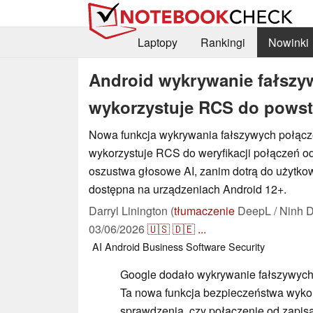
Laptopy
Rankingi
Nowinki
Android wykrywanie fałszy
wykorzystuje RCS do powst
Nowa funkcja wykrywania fałszywych połącz
wykorzystuje RCS do weryfikacji połączeń od
oszustwa głosowe AI, zanim dotrą do użytkown
dostępna na urządzeniach Android 12+.
Darryl Linington (
tłumaczenie
DeepL / Ninh D
03/06/2026
🇺🇸
🇩🇪
...
AI
Android
Business
Software
Security
Google dodało wykrywanie fałszywych
Ta nowa funkcja bezpieczeństwa wyko
sprawdzenia, czy połączenie od zapis