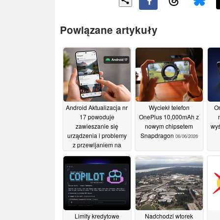
Powiązane artykuły
Android Aktualizacja nr
Wyciekł telefon
O
17 powoduje
OnePlus 10,000mAh z
zawieszanie się
nowym chipsetem
wyś
urządzenia i problemy
Snapdragon
06/06/2026
z przewijaniem na
telefonach z serii Pixel
22/06/2026
Limity kredytowe
Nadchodzi wtorek