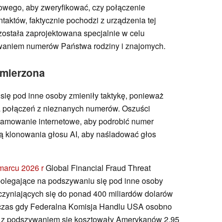
towego, aby zweryfikować, czy połączenie
taktów, faktycznie pochodzi z urządzenia tej
została zaprojektowana specjalnie w celu
waniem numerów Państwa rodziny i znajomych.
ymierzona
ię pod inne osoby zmieniły taktykę, ponieważ
a połączeń z nieznanych numerów. Oszuści
ramowanie internetowe, aby podrobić numer
ą klonowania głosu AI, aby naśladować głos
arcu 2026 r
Global Financial Fraud Threat
olegające na podszywaniu się pod inne osoby
czyniających się do ponad 400 miliardów dolarów
odczas gdy Federalna Komisja Handlu USA osobno
 z podszywaniem się kosztowały Amerykanów 2,95