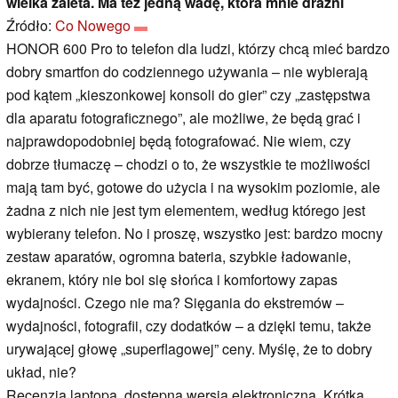
wielka zaleta. Ma też jedną wadę, która mnie drażni
Źródło:
Co Nowego
HONOR 600 Pro to telefon dla ludzi, którzy chcą mieć bardzo
dobry smartfon do codziennego używania – nie wybierają
pod kątem „kieszonkowej konsoli do gier” czy „zastępstwa
dla aparatu fotograficznego”, ale możliwe, że będą grać i
najprawdopodobniej będą fotografować. Nie wiem, czy
dobrze tłumaczę – chodzi o to, że wszystkie te możliwości
mają tam być, gotowe do użycia i na wysokim poziomie, ale
żadna z nich nie jest tym elementem, według którego jest
wybierany telefon. No i proszę, wszystko jest: bardzo mocny
zestaw aparatów, ogromna bateria, szybkie ładowanie,
ekranem, który nie boi się słońca i komfortowy zapas
wydajności. Czego nie ma? Sięgania do ekstremów –
wydajności, fotografii, czy dodatków – a dzięki temu, także
urywającej głowę „superflagowej” ceny. Myślę, że to dobry
układ, nie?
Recenzja laptopa, dostępna wersja elektroniczna, Krótka,