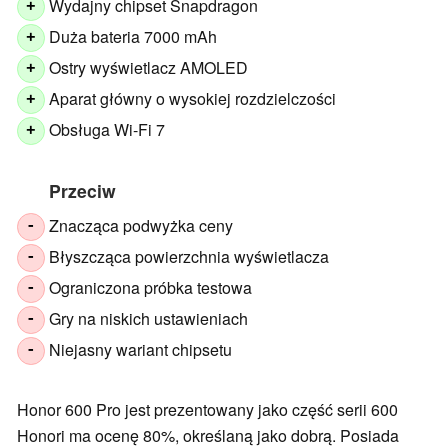
Wydajny chipset Snapdragon
+
Duża bateria 7000 mAh
+
Ostry wyświetlacz AMOLED
+
Aparat główny o wysokiej rozdzielczości
+
Obsługa Wi-Fi 7
+
Przeciw
Znacząca podwyżka ceny
-
Błyszcząca powierzchnia wyświetlacza
-
Ograniczona próbka testowa
-
Gry na niskich ustawieniach
-
Niejasny wariant chipsetu
-
Honor 600 Pro jest prezentowany jako część serii 600
Honori ma ocenę 80%, określaną jako dobrą. Posiada