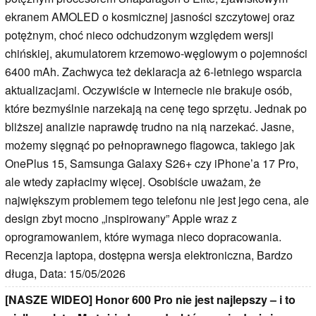
ekranem AMOLED o kosmicznej jasności szczytowej oraz
potężnym, choć nieco odchudzonym względem wersji
chińskiej, akumulatorem krzemowo-węglowym o pojemności
6400 mAh. Zachwyca też deklaracja aż 6-letniego wsparcia
aktualizacjami. Oczywiście w Internecie nie brakuje osób,
które bezmyślnie narzekają na cenę tego sprzętu. Jednak po
bliższej analizie naprawdę trudno na nią narzekać. Jasne,
możemy sięgnąć po pełnoprawnego flagowca, takiego jak
OnePlus 15, Samsunga Galaxy S26+ czy iPhone’a 17 Pro,
ale wtedy zapłacimy więcej. Osobiście uważam, że
największym problemem tego telefonu nie jest jego cena, ale
design zbyt mocno „inspirowany” Apple wraz z
oprogramowaniem, które wymaga nieco dopracowania.
Recenzja laptopa, dostępna wersja elektroniczna, Bardzo
długa, Data: 15/05/2026
[NASZE WIDEO] Honor 600 Pro nie jest najlepszy – i to