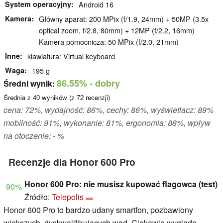
System operacyjny
Android 16
Kamera
Główny aparat: 200 MPix (f/1.9, 24mm) + 50MP (3.5x
optical zoom, f/2.8, 80mm) + 12MP (f/2.2, 16mm)
Kamera pomocnicza: 50 MPix (f/2.0, 21mm)
Inne
klawiatura: Virtual keyboard
Waga
195 g
86.55%
- dobry
Średni wynik:
Średnia z
40
wyników (z
72
recenzji)
cena: 72%, wydajność: 86%, cechy: 86%, wyświetlacz: 89%
mobilność: 91%, wykonanie: 81%, ergonomia: 88%, wpływ
na otoczenie: - %
Recenzje dla Honor 600 Pro
Honor 600 Pro: nie musisz kupować flagowca (test)
90%
Źródło:
Telepolis
Honor 600 Pro to bardzo udany smartfon, pozbawiony
większych, dyskwalifikujących wad. Ciekawie wygląda