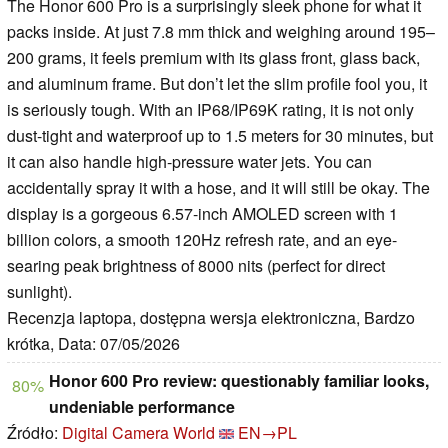
The Honor 600 Pro is a surprisingly sleek phone for what it
packs inside. At just 7.8 mm thick and weighing around 195–
200 grams, it feels premium with its glass front, glass back,
and aluminum frame. But don’t let the slim profile fool you, it
is seriously tough. With an IP68/IP69K rating, it is not only
dust-tight and waterproof up to 1.5 meters for 30 minutes, but
it can also handle high-pressure water jets. You can
accidentally spray it with a hose, and it will still be okay. The
display is a gorgeous 6.57-inch AMOLED screen with 1
billion colors, a smooth 120Hz refresh rate, and an eye-
searing peak brightness of 8000 nits (perfect for direct
sunlight).
Recenzja laptopa, dostępna wersja elektroniczna, Bardzo
krótka, Data: 07/05/2026
Honor 600 Pro review: questionably familiar looks,
80%
undeniable performance
Źródło:
Digital Camera World
EN→PL