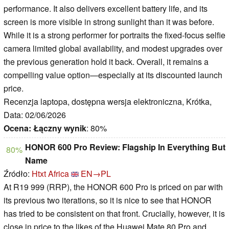
performance. It also delivers excellent battery life, and its
screen is more visible in strong sunlight than it was before.
While it is a strong performer for portraits the fixed-focus selfie
camera limited global availability, and modest upgrades over
the previous generation hold it back. Overall, it remains a
compelling value option—especially at its discounted launch
price.
Recenzja laptopa, dostępna wersja elektroniczna, Krótka,
Data: 02/06/2026
Ocena:
Łączny wynik
: 80%
HONOR 600 Pro Review: Flagship In Everything But
80%
Name
Źródło:
Htxt Africa
EN→PL
At R19 999 (RRP), the HONOR 600 Pro is priced on par with
its previous two iterations, so it is nice to see that HONOR
has tried to be consistent on that front. Crucially, however, it is
close in price to the likes of the Huawei Mate 80 Pro and