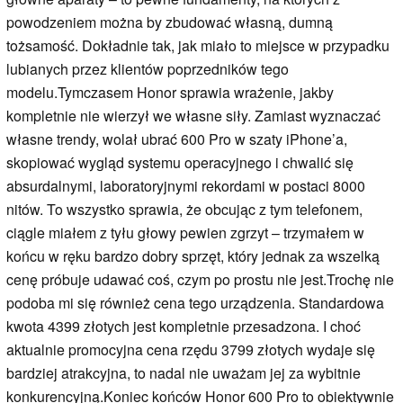
powodzeniem można by zbudować własną, dumną
tożsamość. Dokładnie tak, jak miało to miejsce w przypadku
lubianych przez klientów poprzedników tego
modelu.Tymczasem Honor sprawia wrażenie, jakby
kompletnie nie wierzył we własne siły. Zamiast wyznaczać
własne trendy, wolał ubrać 600 Pro w szaty iPhone’a,
skopiować wygląd systemu operacyjnego i chwalić się
absurdalnymi, laboratoryjnymi rekordami w postaci 8000
nitów. To wszystko sprawia, że obcując z tym telefonem,
ciągle miałem z tyłu głowy pewien zgrzyt – trzymałem w
końcu w ręku bardzo dobry sprzęt, który jednak za wszelką
cenę próbuje udawać coś, czym po prostu nie jest.Trochę nie
podoba mi się również cena tego urządzenia. Standardowa
kwota 4399 złotych jest kompletnie przesadzona. I choć
aktualnie promocyjna cena rzędu 3799 złotych wydaje się
bardziej atrakcyjna, to nadal nie uważam jej za wybitnie
konkurencyjną.Koniec końców Honor 600 Pro to obiektywnie