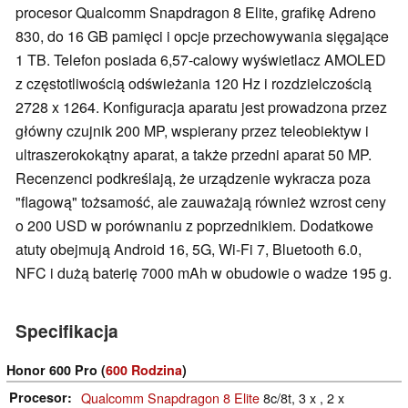
procesor Qualcomm Snapdragon 8 Elite, grafikę Adreno
830, do 16 GB pamięci i opcje przechowywania sięgające
1 TB. Telefon posiada 6,57-calowy wyświetlacz AMOLED
z częstotliwością odświeżania 120 Hz i rozdzielczością
2728 x 1264. Konfiguracja aparatu jest prowadzona przez
główny czujnik 200 MP, wspierany przez teleobiektyw i
ultraszerokokątny aparat, a także przedni aparat 50 MP.
Recenzenci podkreślają, że urządzenie wykracza poza
"flagową" tożsamość, ale zauważają również wzrost ceny
o 200 USD w porównaniu z poprzednikiem. Dodatkowe
atuty obejmują Android 16, 5G, Wi-Fi 7, Bluetooth 6.0,
NFC i dużą baterię 7000 mAh w obudowie o wadze 195 g.
Specifikacja
Honor 600 Pro (
600 Rodzina
)
Procesor
Qualcomm Snapdragon 8 Elite
8c/8t, 3 x , 2 x