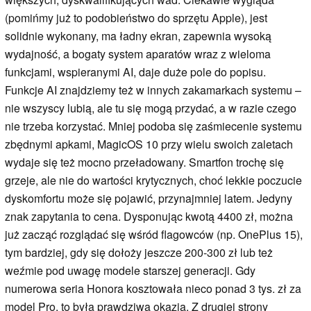
(pomińmy już to podobieństwo do sprzętu Apple), jest
solidnie wykonany, ma ładny ekran, zapewnia wysoką
wydajność, a bogaty system aparatów wraz z wieloma
funkcjami, wspieranymi AI, daje duże pole do popisu.
Funkcje AI znajdziemy też w innych zakamarkach systemu –
nie wszyscy lubią, ale tu się mogą przydać, a w razie czego
nie trzeba korzystać. Mniej podoba się zaśmiecenie systemu
zbędnymi apkami, MagicOS 10 przy wielu swoich zaletach
wydaje się też mocno przeładowany. Smartfon trochę się
grzeje, ale nie do wartości krytycznych, choć lekkie poczucie
dyskomfortu może się pojawić, przynajmniej latem. Jedyny
znak zapytania to cena. Dysponując kwotą 4400 zł, można
już zacząć rozglądać się wśród flagowców (np. OnePlus 15),
tym bardziej, gdy się dołoży jeszcze 200-300 zł lub też
weźmie pod uwagę modele starszej generacji. Gdy
numerowa seria Honora kosztowała nieco ponad 3 tys. zł za
model Pro, to była prawdziwa okazja. Z drugiej strony