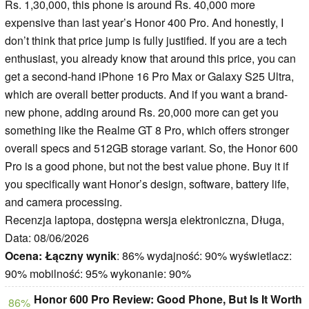
Rs. 1,30,000, this phone is around Rs. 40,000 more
expensive than last year’s Honor 400 Pro. And honestly, I
don’t think that price jump is fully justified. If you are a tech
enthusiast, you already know that around this price, you can
get a second-hand iPhone 16 Pro Max or Galaxy S25 Ultra,
which are overall better products. And if you want a brand-
new phone, adding around Rs. 20,000 more can get you
something like the Realme GT 8 Pro, which offers stronger
overall specs and 512GB storage variant. So, the Honor 600
Pro is a good phone, but not the best value phone. Buy it if
you specifically want Honor’s design, software, battery life,
and camera processing.
Recenzja laptopa, dostępna wersja elektroniczna, Długa,
Data: 08/06/2026
Ocena:
Łączny wynik
: 86% wydajność: 90% wyświetlacz:
90% mobilność: 95% wykonanie: 90%
Honor 600 Pro Review: Good Phone, But Is It Worth
86%