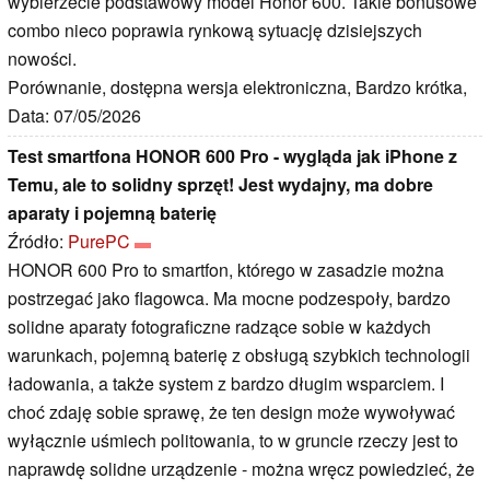
wybierzecie podstawowy model Honor 600. Takie bonusowe
combo nieco poprawia rynkową sytuację dzisiejszych
nowości.
Porównanie, dostępna wersja elektroniczna, Bardzo krótka,
Data: 07/05/2026
Test smartfona HONOR 600 Pro - wygląda jak iPhone z
Temu, ale to solidny sprzęt! Jest wydajny, ma dobre
aparaty i pojemną baterię
Źródło:
PurePC
HONOR 600 Pro to smartfon, którego w zasadzie można
postrzegać jako flagowca. Ma mocne podzespoły, bardzo
solidne aparaty fotograficzne radzące sobie w każdych
warunkach, pojemną baterię z obsługą szybkich technologii
ładowania, a także system z bardzo długim wsparciem. I
choć zdaję sobie sprawę, że ten design może wywoływać
wyłącznie uśmiech politowania, to w gruncie rzeczy jest to
naprawdę solidne urządzenie - można wręcz powiedzieć, że