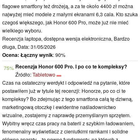
flagowe smartfony też drożeją, a za te około 4400 zł można
najwyżej mieć modele z małymi ekranami 6,3 cala. Kto szuka
czegoś większego, jak Honor 600 Pro, może już nie mieć
wielkiego wyboru.
Recenzja laptopa, dostępna wersja elektroniczna, Bardzo
długa, Data: 31/05/2026
Ocena:
Łączny wynik
: 90%
Recenzja Honor 600 Pro. I po co te kompleksy?
75%
Źródło:
Tabletowo
Czas na ostateczny werdykt i odpowiedź na pytanie, które
postawiłem już w tytule tej recenzji: Honorze, po co ci te
kompleksy? Bo zdejmując z tego smartfona całą tę dziwną,
marketingową otoczkę i ewidentne naśladownictwo
wizualne, zostajemy z naprawdę przemyślanym sprzętem.
Wybitny wręcz czas pracy na baterii z szybkim ładowaniem,
fenomenalny wyświetlacz z cieniutkimi ramkami i solidne
główne aparaty – to pewne fundamenty, na których z