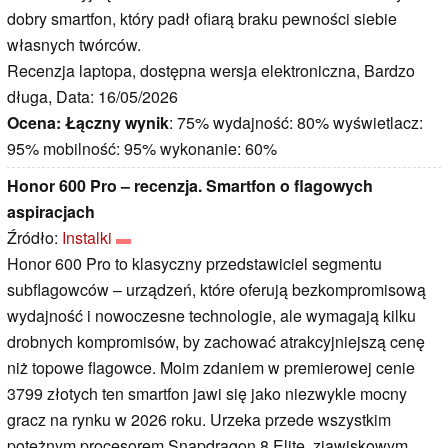
dobry smartfon, który padł ofiarą braku pewności siebie
własnych twórców.
Recenzja laptopa, dostępna wersja elektroniczna, Bardzo
długa, Data: 16/05/2026
Ocena:
Łączny wynik
: 75% wydajność: 80% wyświetlacz:
95% mobilność: 95% wykonanie: 60%
Honor 600 Pro – recenzja. Smartfon o flagowych
aspiracjach
Źródło:
Instalki
Honor 600 Pro to klasyczny przedstawiciel segmentu
subflagowców – urządzeń, które oferują bezkompromisową
wydajność i nowoczesne technologie, ale wymagają kilku
drobnych kompromisów, by zachować atrakcyjniejszą cenę
niż topowe flagowce. Moim zdaniem w premierowej cenie
3799 złotych ten smartfon jawi się jako niezwykle mocny
gracz na rynku w 2026 roku. Urzeka przede wszystkim
potężnym procesorem Snapdragon 8 Elite, zjawiskowym