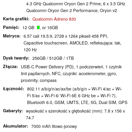
4.3 GHz Qualcomm Oryon Gen 2 Prime, 6 x 3.5 GHz
Qualcomm Oryon Gen 2 Performance, Oryon v2
Karta grafiki
Qualcomm Adreno 830
Pamięć
12 GB
, or 16GB
Matryca
6.57 cali 19.5:9, 2728 x 1264 pikseli 458 PPI,
Capacitive touchscreen, AMOLED, refleksująca: tak,
120 Hz
Dysk twardy
256GB / 512GB / 1TB
Złącza
USB-C Power Delivery (PD), 1 podczerwień, 1 czytnik
linii papilarnych, NFC, czujniki: accelerometer, gyro,
proximity, compass
Łączność
802.11 a/​b/​g/​n/​ac/​ax/​be (a/b/g/n = Wi-Fi 4/ac = Wi-
Fi 5/ax = Wi-Fi 6/ Wi-Fi 6E 6 GHz be = Wi-Fi 7),
Bluetooth 6.0, GSM, UMTS, LTE, 5G, Dual SIM, GPS
Gabaryty
wysokość x szerokość x głębokość (mm): 7.8 x 156 x
74.7
Akumulator
7000 mAh litowo-jonowy