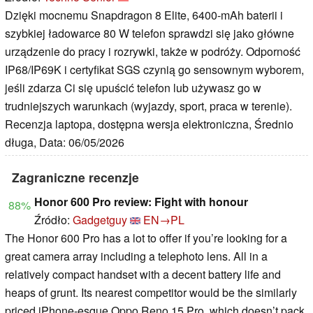
Dzięki mocnemu Snapdragon 8 Elite, 6400‑mAh baterii i
szybkiej ładowarce 80 W telefon sprawdzi się jako główne
urządzenie do pracy i rozrywki, także w podróży. Odporność
IP68/IP69K i certyfikat SGS czynią go sensownym wyborem,
jeśli zdarza Ci się upuścić telefon lub używasz go w
trudniejszych warunkach (wyjazdy, sport, praca w terenie).
Recenzja laptopa, dostępna wersja elektroniczna, Średnio
długa, Data: 06/05/2026
Zagraniczne recenzje
Honor 600 Pro review: Fight with honour
88%
Źródło:
Gadgetguy
EN→PL
The Honor 600 Pro has a lot to offer if you’re looking for a
great camera array including a telephoto lens. All in a
relatively compact handset with a decent battery life and
heaps of grunt. Its nearest competitor would be the similarly
priced iPhone-esque Oppo Reno 15 Pro, which doesn’t pack