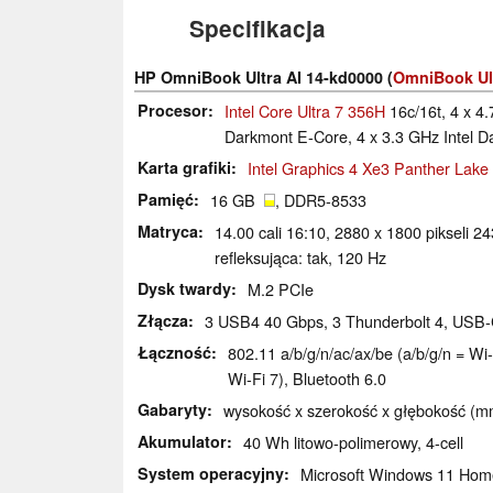
Specifikacja
HP OmniBook Ultra AI 14-kd0000 (
OmniBook Ul
Procesor
Intel Core Ultra 7 356H
16c/16t, 4 x 4.
Darkmont E-Core, 4 x 3.3 GHz Intel 
Karta grafiki
Intel Graphics 4 Xe3 Panther Lak
Pamięć
16 GB
, DDR5-8533
Matryca
14.00 cali 16:10, 2880 x 1800 pikseli 
refleksująca: tak, 120 Hz
Dysk twardy
M.2 PCIe
Złącza
3 USB4 40 Gbps, 3 Thunderbolt 4, USB-C
Łączność
802.11 a/​b/​g/​n/​ac/​ax/​be (a/b/g/n =
Wi-Fi 7), Bluetooth 6.0
Gabaryty
wysokość x szerokość x głębokość (mm
Akumulator
40 Wh litowo-polimerowy, 4-cell
System operacyjny
Microsoft Windows 11 Hom