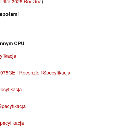
Ultra 2026 Rodzina
)
społami
 innym CPU
yfikacja
75GE - Recenzje i Specyfikacja
ecyfikacja
pecyfikacja
pecyfikacja