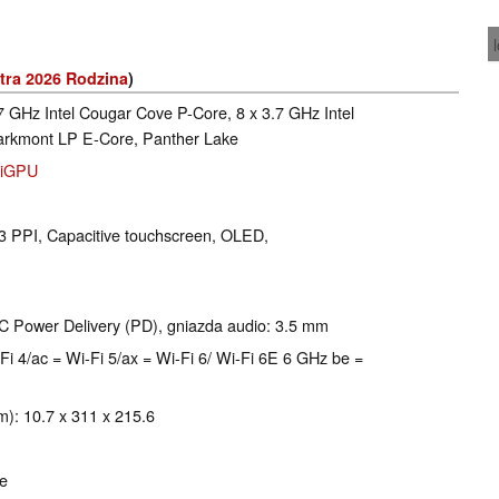
tra 2026 Rodzina
)
7 GHz Intel Cougar Cove P-Core, 8 x 3.7 GHz Intel
Darkmont LP E-Core, Panther Lake
e iGPU
243 PPI, Capacitive touchscreen, OLED,
 Power Delivery (PD), gniazda audio: 3.5 mm
 Wi-Fi 4/ac = Wi-Fi 5/ax = Wi-Fi 6/ Wi-Fi 6E 6 GHz be =
): 10.7 x 311 x 215.6
e