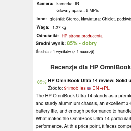
Kamera
kamerka: IR
Główny aparat: 5 MPix
Inne
głośniki: Stereo, klawiatura: Chiclet, podświe
Waga
1.27 kg
Odnośniki
HP strona producenta
85%
- dobry
Średni wynik:
Średnia z
1
wyników (z
1
recenzji)
Recenzje dla HP OmniBook 
HP OmniBook Ultra 14 review: Solid u
85%
Źródło:
91mobiles
EN→PL
The HP OmniBook Ultra 14 stands as a premium u
and sturdy aluminium chassis, an excellent 3
battery life, and enough performance to handl
What makes the OmniBook Ultra 14 particularly 
performance. At this price point, it faces co