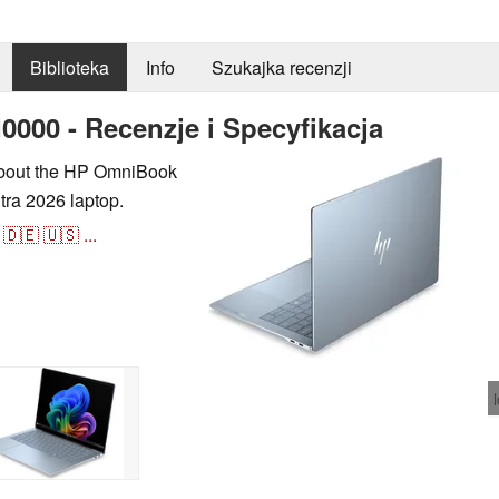
Biblioteka
Info
Szukajka recenzji
000 - Recenzje i Specyfikacja
 about the HP OmniBook
tra 2026 laptop.
🇩🇪
🇺🇸
...