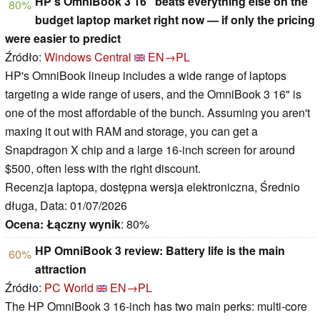
HP's OmniBook 3 16" beats everything else on the
80%
budget laptop market right now — if only the pricing
were easier to predict
Źródło:
Windows Central
EN→PL
HP's OmniBook lineup includes a wide range of laptops
targeting a wide range of users, and the OmniBook 3 16" is
one of the most affordable of the bunch. Assuming you aren't
maxing it out with RAM and storage, you can get a
Snapdragon X chip and a large 16-inch screen for around
$500, often less with the right discount.
Recenzja laptopa, dostępna wersja elektroniczna, Średnio
długa, Data: 01/07/2026
Ocena:
Łączny wynik
: 80%
HP OmniBook 3 review: Battery life is the main
60%
attraction
Źródło:
PC World
EN→PL
The HP OmniBook 3 16-inch has two main perks: multi-core