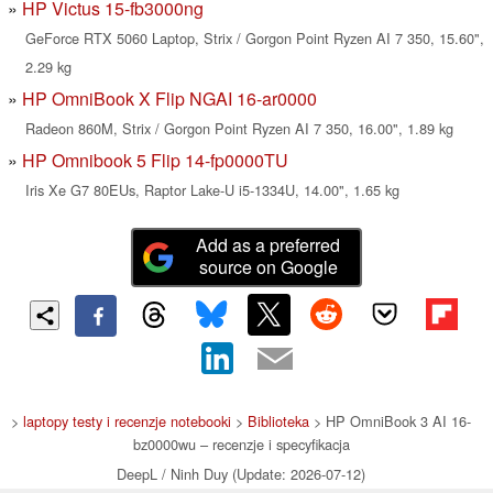
HP Victus 15-fb3000ng
GeForce RTX 5060 Laptop, Strix / Gorgon Point Ryzen AI 7 350, 15.60",
2.29 kg
HP OmniBook X Flip NGAI 16-ar0000
Radeon 860M, Strix / Gorgon Point Ryzen AI 7 350, 16.00", 1.89 kg
HP Omnibook 5 Flip 14-fp0000TU
Iris Xe G7 80EUs, Raptor Lake-U i5-1334U, 14.00", 1.65 kg
Add as a preferred
source on Google
>
laptopy testy i recenzje notebooki
>
Biblioteka
> HP OmniBook 3 AI 16-
bz0000wu – recenzje i specyfikacja
DeepL / Ninh Duy (Update: 2026-07-12)