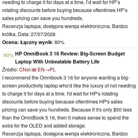
needing to charge it for days at a time. I’d wait for HP’s
rotating discounts before buying because oftentimes HP’s
sales pricing can save you hundreds.
Recenzja laptopa, dostępna wersja elektroniczna, Bardzo
krótka, Data: 27/07/2026
Ocena:
Łączny wynik
: 80%
HP OmniBook 3 16 Review: Big-Screen Budget
80%
Laptop With Unbeatable Battery Life
Źródło:
CNet
EN→PL
I recommend the Omnibook 3 16 for anyone wanting a big-
screen productivity laptop who'd like the luxury of not needing
to charge it for days at a time. I'd wait for HP's rotating
discounts before buying because oftentimes HP's sales
pricing can save you hundreds. Because if it's only $50 less
than the OmniBook 5 16, then it makes sense to spend the
extra for the OLED and added storage.
Recenzja laptopa, dostępna wersja elektroniczna, Bardzo