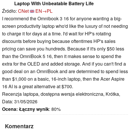
Laptop With Unbeatable Battery Life
Źródło:
CNet
EN→PL
I recommend the Omnibook 3 16 for anyone wanting a big-
screen productivity laptop who'd like the luxury of not needing
to charge it for days at a time. I'd wait for HP's rotating
discounts before buying because oftentimes HP's sales
pricing can save you hundreds. Because if it's only $50 less
than the OmniBook 5 16, then it makes sense to spend the
extra for the OLED and added storage. And if you can't find a
good deal on an OmniBook and are determined to spend less
than $1,000 on a basic, 16-inch laptop, then the Acer Aspire
16 AI is a great alternative at $700.
Recenzja laptopa, dostępna wersja elektroniczna, Krótka,
Data: 31/05/2026
Ocena:
Łączny wynik
: 80%
Komentarz