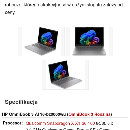
robocze, którego atrakcyjność w dużym stopniu zależy od
ceny.
Specifikacja
HP OmniBook 3 AI 16-bz0000wu (
OmniBook 3 Rodzina
)
Procesor
Qualcomm Snapdragon X X1-26-100
8c/8t, 8 x
3.0 GHz Qualcomm Oryon, Purwa SE / Oryon