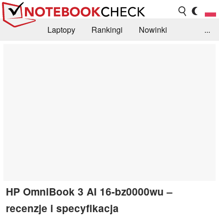
Laptopy
Rankingi
Nowinki
...
Biblioteka
Info
Szukajka recenzji
HP OmniBook 3 AI 16-bz0000wu –
recenzje i specyfikacja