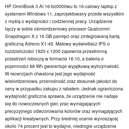
HP OmniBook 3 AI 16-bz0000wu to 16-calowy laptop z
systemem Windows 11, zaprojektowany przede wszystkim
z myślą o wydajności i codziennej pracy. Urządzenie
łączy w sobie ośmiordzeniowy procesor Qualcomm
Snapdragon X z 16 GB pamięci oraz zintegrowaną kartą
graficzną Adreno X1-45. Matowy wyświetlacz IPS o
rozdzielczości 1920 x 1200 zapewnia przestronną
przestrzeń roboczą w formacie 16:10, a bateria o
pojemności 68 Wh gwarantuje wyjątkową wytrzymałość.
W recenzjach chwalona jest jego wydajność
wielordzeniowa, przenośność oraz stosunek jakości do
ceny w przypadku zakupu z rabatem. Jednak ograniczona
wydajność graficzna sprawia, że urządzenie nie nadaje
się do nowoczesnych gier, prac wymagających
precyzyjnego odwzorowania kolorów oraz wymagających
aplikacji kreatywnych. Przy średniej ocenie wynoszącej
około 74 procent jest to wydajne, niedrogie urządzenie