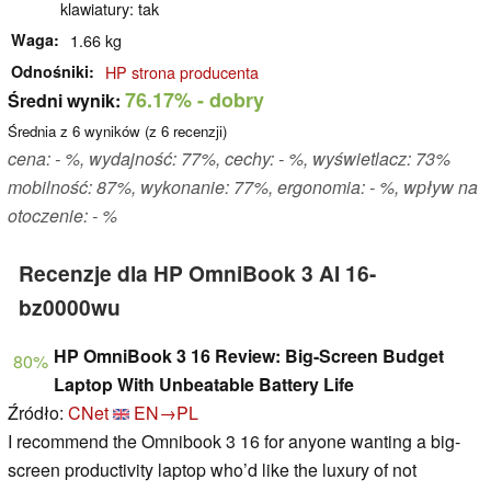
klawiatury: tak
Waga
1.66 kg
Odnośniki
HP strona producenta
76.17%
- dobry
Średni wynik:
Średnia z
6
wyników (z
6
recenzji)
cena: - %, wydajność: 77%, cechy: - %, wyświetlacz: 73%
mobilność: 87%, wykonanie: 77%, ergonomia: - %, wpływ na
otoczenie: - %
Recenzje dla HP OmniBook 3 AI 16-
bz0000wu
HP OmniBook 3 16 Review: Big-Screen Budget
80%
Laptop With Unbeatable Battery Life
Źródło:
CNet
EN→PL
I recommend the Omnibook 3 16 for anyone wanting a big-
screen productivity laptop who’d like the luxury of not