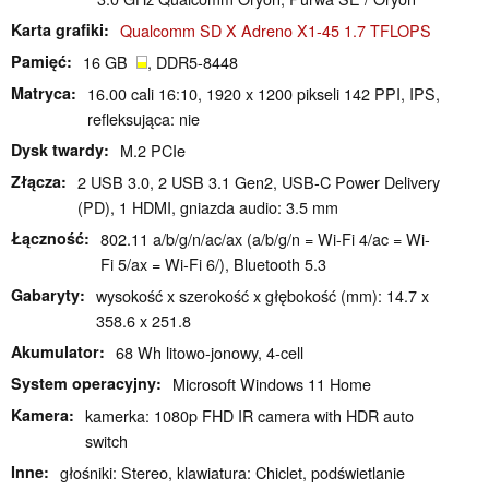
Karta grafiki
Qualcomm SD X Adreno X1-45 1.7 TFLOPS
Pamięć
16 GB
, DDR5-8448
Matryca
16.00 cali 16:10, 1920 x 1200 pikseli 142 PPI, IPS,
refleksująca: nie
Dysk twardy
M.2 PCIe
Złącza
2 USB 3.0, 2 USB 3.1 Gen2, USB-C Power Delivery
(PD), 1 HDMI, gniazda audio: 3.5 mm
Łączność
802.11 a/b/g/n/ac/ax (a/b/g/n = Wi-Fi 4/ac = Wi-
Fi 5/ax = Wi-Fi 6/), Bluetooth 5.3
Gabaryty
wysokość x szerokość x głębokość (mm): 14.7 x
358.6 x 251.8
Akumulator
68 Wh litowo-jonowy, 4-cell
System operacyjny
Microsoft Windows 11 Home
Kamera
kamerka: 1080p FHD IR camera with HDR auto
switch
Inne
głośniki: Stereo, klawiatura: Chiclet, podświetlanie