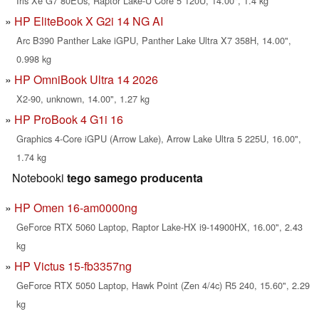
Iris Xe G7 80EUs, Raptor Lake-U Core 5 120U, 14.00", 1.4 kg
HP EliteBook X G2i 14 NG AI
Arc B390 Panther Lake iGPU, Panther Lake Ultra X7 358H, 14.00",
0.998 kg
HP OmniBook Ultra 14 2026
X2-90, unknown, 14.00", 1.27 kg
HP ProBook 4 G1i 16
Graphics 4-Core iGPU (Arrow Lake), Arrow Lake Ultra 5 225U, 16.00",
1.74 kg
Notebooki
tego samego producenta
HP Omen 16-am0000ng
GeForce RTX 5060 Laptop, Raptor Lake-HX i9-14900HX, 16.00", 2.43
kg
HP Victus 15-fb3357ng
GeForce RTX 5050 Laptop, Hawk Point (Zen 4/4c) R5 240, 15.60", 2.29
kg