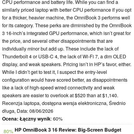
CPU performance and battery life. While you can find a
similarly priced laptop with better CPU performance if you opt
for a thicker, heavier machine, the OmniBook 3 performs well
for its category. These perks are diminished by the OmniBook
3 16-inch’s integrated GPU performance, which isn’t great for
the price, and several other disappointments that are
individually minor but add up. These include the lack of
Thunderbolt 4 or USB-C 4, the lack of Wi-Fi 7, a dim OLED
display, and weak speakers. Pricing isn’t in HP’s favor, either.
While I didn’t get to test it, I suspect the entry-level
configuration would have scored better, as disappointments
like a lack of high-speed wired connectivity and weak
speakers are easier to overlook at $520 than at $1,140.
Recenzja laptopa, dostępna wersja elektroniczna, Średnio
długa, Data: 08/06/2026
Ocena:
Łączny wynik
: 60%
HP OmniBook 3 16 Review: Big-Screen Budget
80%