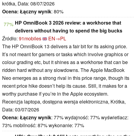
krótka, Data: 08/07/2026
Ocena:
Łączny wynik
: 80%
HP OmniBook 3 2026 review: a workhorse that
77%
delivers without having to spend the big bucks
Źródło:
91mobiles
EN→PL
The HP OmniBook 13 delivers a fair bit for its asking price.
It’s not meant for gamers or tasks which involve graphics or
colour grading etc, but it shines as a workhorse that can be
ridden hard without any slowdowns. The Apple MacBook
Neo emerges as a strong rival in this price range, though its
recent price hike doesn’t help its cause. Still, it makes for a
worthy purchase if you’re in the Apple ecosystem.
Recenzja laptopa, dostępna wersja elektroniczna, Krótka,
Data: 03/07/2026
Ocena:
Łączny wynik
: 77% wydajność: 77% wyświetlacz:
73% mobilność: 87% wykonanie: 77%