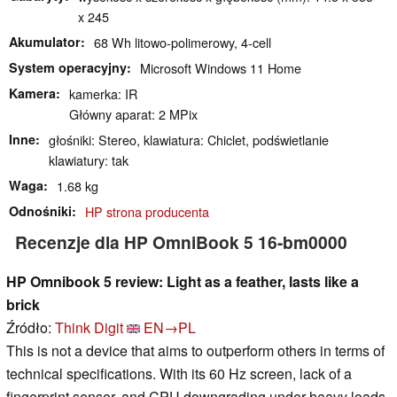
x 245
Akumulator
68 Wh litowo-polimerowy, 4-cell
System operacyjny
Microsoft Windows 11 Home
Kamera
kamerka: IR
Główny aparat: 2 MPix
Inne
głośniki: Stereo, klawiatura: Chiclet, podświetlanie
klawiatury: tak
Waga
1.68 kg
Odnośniki
HP strona producenta
Recenzje dla HP OmniBook 5 16-bm0000
HP Omnibook 5 review: Light as a feather, lasts like a
brick
Źródło:
Think Digit
EN→PL
This is not a device that aims to outperform others in terms of
technical specifications. With its 60 Hz screen, lack of a
fingerprint sensor, and CPU downgrading under heavy loads,