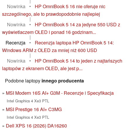
|
Nowinka
•
HP OmniBook 5 16 nie oferuje nic
szczególnego, ale to prawdopodobnie najlepiej
|
Nowinka
•
HP OmniBook 5 14 za jedyne 550 USD z
wyświetlaczem OLED i ponad 16 godzinam...
|
Recenzja
•
Recenzja laptopa HP OmniBook 5 14:
Windows ARM z OLED za mniej niż 600 USD
|
Nowinka
•
HP OmniBook 5 14 to jeden z najtańszych
laptopów z ekranem OLED, ale jest p...
Podobne laptopy
innego producenta
MSI Modern 16S AI+ G3M - Recenzje i Specyfikacja
Intel Graphics 4 Xe3 PTL
MSI Prestige 16 AI+ C3MG
Intel Graphics 4 Xe3 PTL
Dell XPS 16 (2026) DA16260