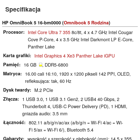
Specifikacja
HP OmniBook 5 16-bm0000 (
Omnibook 5 Rodzina
)
Procesor
Intel Core Ultra 7 355
8c/8t, 4 x 4.7 GHz Intel Cougar
Cove P-Core, 4 x 3.5 GHz Intel Darkmont LP E-Core,
Panther Lake
Karta grafiki
Intel Graphics 4 Xe3 Panther Lake iGPU
Pamięć
16 GB
, DDR5-6800
Matryca
16.00 cali 16:10, 1920 x 1200 pikseli 142 PPI, OLED,
refleksująca: tak, 60 Hz
Dysk twardy
M.2 PCIe
Złącza
1 USB 3.0, 1 USB 3.1 Gen2, 2 USB4 40 Gbps, 2
Thunderbolt 4, USB-C Power Delivery (PD), 1 HDMI,
gniazda audio: 3.5 mm
Łączność
802.11 a/b/g/n/ac/ax (a/b/g/n = Wi-Fi 4/ac = Wi-
Fi 5/ax = Wi-Fi 6/), Bluetooth 5.4
Gabaryty
wysokość x szerokość x głębokość (mm): 14.5 x 355