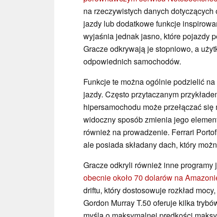
na rzeczywistych danych dotyczących o
jazdy lub dodatkowe funkcje inspirowa
wyjaśnia jednak jasno, które pojazdy p
Gracze odkrywają je stopniowo, a uży
odpowiednich samochodów.
Funkcje te można ogólnie podzielić na
jazdy. Często przytaczanym przykłade
hipersamochodu może przełączać się 
widoczny sposób zmienia jego element
również na prowadzenie. Ferrari Portofi
ale posiada składany dach, który możn
Gracze odkryli również inne programy
obecnie około 70 dolarów na Amazoni
driftu, który dostosowuje rozkład mocy,
Gordon Murray T.50 oferuje kilka try
myślą o maksymalnej prędkości maksym