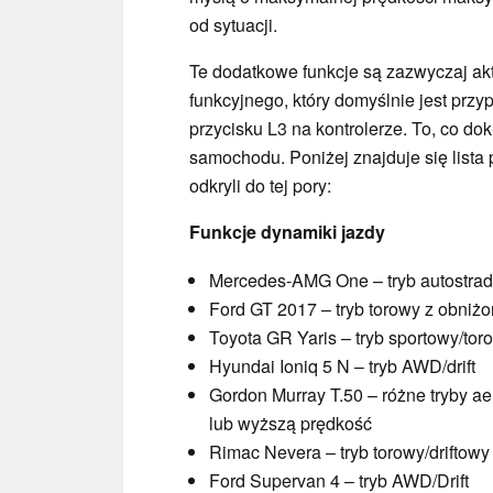
od sytuacji.
Te dodatkowe funkcje są zazwyczaj a
funkcyjnego, który domyślnie jest prz
przycisku L3 na kontrolerze. To, co do
samochodu. Poniżej znajduje się lista 
odkryli do tej pory:
Funkcje dynamiki jazdy
Mercedes-AMG One – tryb autostra
Ford GT 2017 – tryb torowy z obni
Toyota GR Yaris – tryb sportowy/tor
Hyundai Ioniq 5 N – tryb AWD/drift
Gordon Murray T.50 – różne tryby 
lub wyższą prędkość
Rimac Nevera – tryb torowy/driftowy
Ford Supervan 4 – tryb AWD/Drift