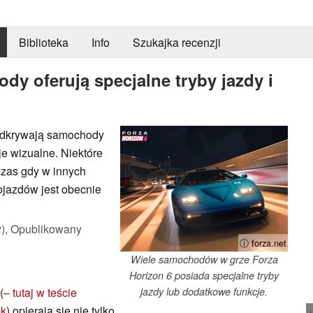
Biblioteka
Info
Szukajka recenzji
dy oferują specjalne tryby jazdy i
 odkrywają samochody
je wizualne. Niektóre
czas gdy w innych
ojazdów jest obecnie
),
Opublikowany
ⓘ forza.net
Wiele samochodów w grze Forza
Horizon 6 posiada specjalne tryby
(
– tutaj w teście
jazdy lub dodatkowe funkcje.
ck
) opierają się nie tylko