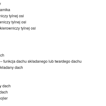
y
namika
czy tylnej osi
niczy tylnej osi
ierowniczy tylnej osi
ach
 – funkcja dachu składanego lub twardego dachu
 składany dach
y dach
 dach
ojler