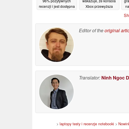
96% pozytywnych
wskazuje, że konsola
gr
recenzji i jest dostępna
Xbox przewyższa
na
na platformie Steam z
komputery klasy
Sh
90-procentową zniżką
średniej
po
12/06/2026
12/06/2026
pr
Editor of the
original arti
Translator:
Ninh Ngoc 
>
laptopy testy i recenzje notebooki
>
Nowin