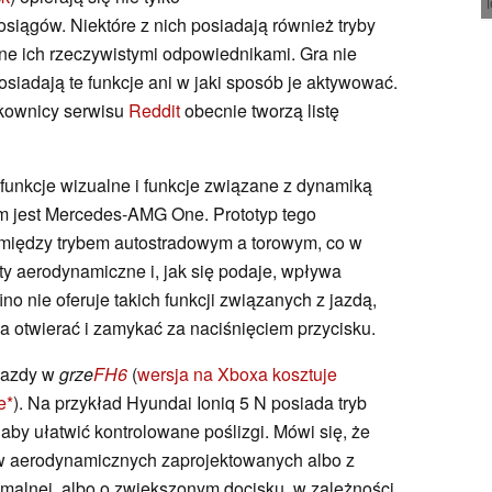
siągów. Niektóre z nich posiadają również tryby
ne ich rzeczywistymi odpowiednikami. Gra nie
osiadają te funkcje ani w jaki sposób je aktywować.
tkownicy serwisu
Reddit
obecnie tworzą listę
 funkcje wizualne i funkcje związane z dynamiką
m jest Mercedes-AMG One. Prototyp tego
między trybem autostradowym a torowym, co w
y aerodynamiczne i, jak się podaje, wpływa
no nie oferuje takich funkcji związanych z jazdą,
a otwierać i zamykać za naciśnięciem przycisku.
 jazdy w
grze
FH6
(
wersja na Xboxa kosztuje
e
). Na przykład Hyundai Ioniq 5 N posiada tryb
 aby ułatwić kontrolowane poślizgi. Mówi się, że
bów aerodynamicznych zaprojektowanych albo z
alnej, albo o zwiększonym docisku, w zależności