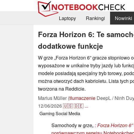
Laptopy
Rankingi
Nowinki
Forza Horizon 6: Te samocho
dodatkowe funkcje
W grze „Forza Horizon 6” gracze stopniowo
wyposażone w unikalne tryby jazdy lub funkc
modele posiadają specjalny tryb torowy, pod
można otworzyć dach kabrioletu. Lista tych p
tworzona na Reddicie.
Marius Müller (
tłumaczenie
DeepL / Ninh Duy
12/06/2026
🇺🇸
🇩🇪
...
Gaming
Social Media
Samochody w grze
„
: Forza Horizon 6”
porównawczym serwisu Notebookche