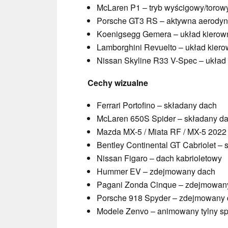
McLaren P1 – tryb wyścigowy/torow
Porsche GT3 RS – aktywna aerody
Koenigsegg Gemera – układ kierowni
Lamborghini Revuelto – układ kierow
Nissan Skyline R33 V-Spec – układ k
Cechy wizualne
Ferrari Portofino – składany dach
McLaren 650S Spider – składany d
Mazda MX-5 / Miata RF / MX-5 2022
Bentley Continental GT Cabriolet –
Nissan Figaro – dach kabrioletowy
Hummer EV – zdejmowany dach
Pagani Zonda Cinque – zdejmowan
Porsche 918 Spyder – zdejmowany
Modele Zenvo – animowany tylny sp