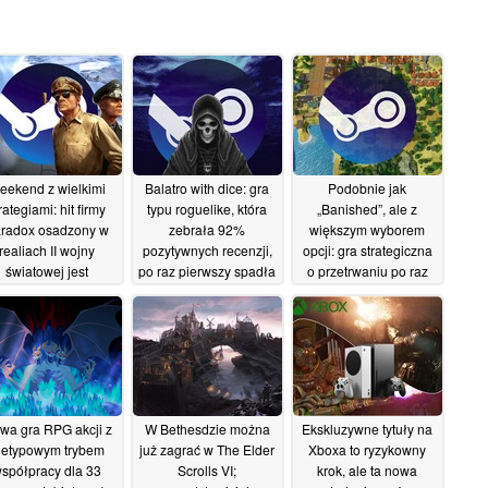
eekend z wielkimi
Balatro with dice: gra
Podobnie jak
rategiami: hit firmy
typu roguelike, która
„Banished”, ale z
radox osadzony w
zebrała 92%
większym wyborem
realiach II wojny
pozytywnych recenzji,
opcji: gra strategiczna
światowej jest
po raz pierwszy spadła
o przetrwaniu po raz
mczasowo dostępny
na Steamie do ceny
pierwszy spadła na
 darmo na Steamie
5,60 USD
Steamie poniżej 5
12/06/2026
dolarów
12/06/2026
12/06/2026
wa gra RPG akcji z
W Bethesdzie można
Ekskluzywne tytuły na
ietypowym trybem
już zagrać w The Elder
Xboxa to ryzykowny
spółpracy dla 33
Scrolls VI;
krok, ale ta nowa