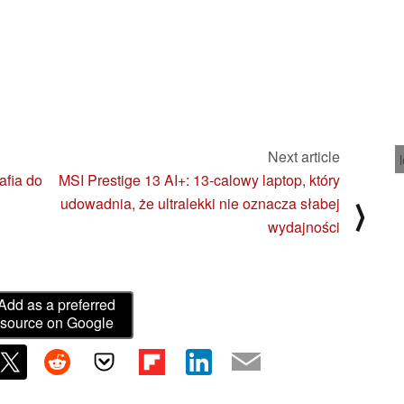
Next article
afia do
MSI Prestige 13 AI+: 13-calowy laptop, który
udowadnia, że ultralekki nie oznacza słabej
⟩
wydajności
Add as a preferred
source on Google