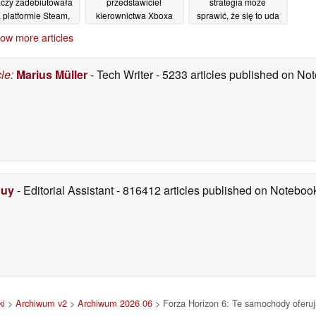
aczy zadebiutowała
przedstawiciel
strategia może
 platformie Steam,
kierownictwa Xboxa
sprawić, że się to uda
zbierając „bardzo
wypowiada się na
12/06/2026
ow more articles
zytywne” recenzje i
temat tej gry
12/06/2026
oferując 33-
ocentową zniżkę z
cle
:
Marius Müller
- Tech Writer
- 5233 articles published on N
okazji premiery
12/06/2026
Duy
- Editorial Assistant
- 816412 articles published on Notebo
ki
>
Archiwum v2
>
Archiwum 2026 06
> Forza Horizon 6: Te samochody oferują