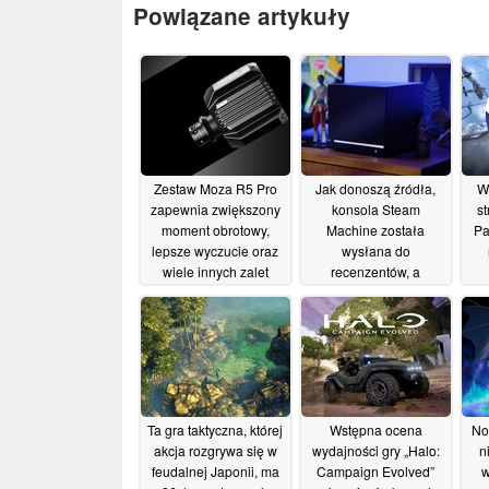
Powiązane artykuły
Zestaw Moza R5 Pro
Jak donoszą źródła,
W
zapewnia zwiększony
konsola Steam
st
moment obrotowy,
Machine została
Pa
lepsze wyczucie oraz
wysłana do
wiele innych zalet
recenzentów, a
jednocześnie wyciekły
ty
28/07/2026
informacje o dacie
za
zniesienia embarga
oraz zawartości
opakowania
13/06/2026
Ta gra taktyczna, której
Wstępna ocena
No
akcja rozgrywa się w
wydajności gry „Halo:
n
feudalnej Japonii, ma
Campaign Evolved”
w