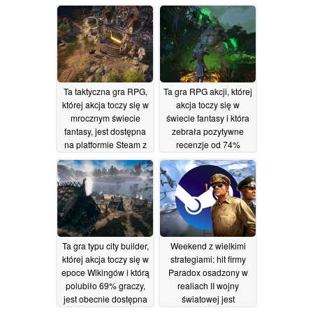
75-procentową zniżką
Steam z 75% zniżką
17/06/2026
16/06/2026
Ta taktyczna gra RPG,
Ta gra RPG akcji, której
której akcja toczy się w
akcja toczy się w
mrocznym świecie
świecie fantasy i która
fantasy, jest dostępna
zebrała pozytywne
na platformie Steam z
recenzje od 74%
70-procentową zniżką
graczy, jest obecnie
dostępna na platformie
15/06/2026
Steam z 85-
procentową zniżką
14/06/2026
Ta gra typu city builder,
Weekend z wielkimi
której akcja toczy się w
strategiami: hit firmy
epoce Wikingów i którą
Paradox osadzony w
polubiło 69% graczy,
realiach II wojny
jest obecnie dostępna
światowej jest
na platformie Steam z
tymczasowo dostępny