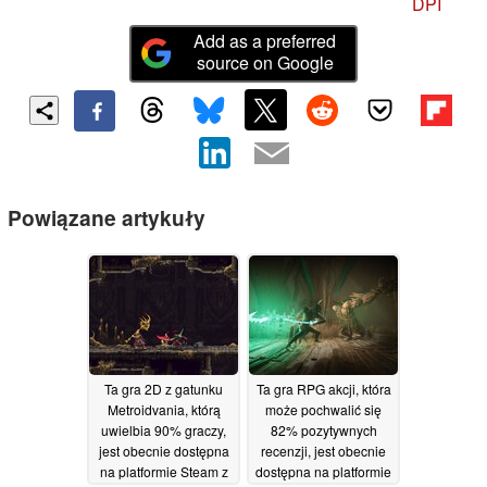
DPI
Add as a preferred
source on Google
Powiązane artykuły
Ta gra 2D z gatunku
Ta gra RPG akcji, która
Metroidvania, którą
może pochwalić się
uwielbia 90% graczy,
82% pozytywnych
jest obecnie dostępna
recenzji, jest obecnie
na platformie Steam z
dostępna na platformie