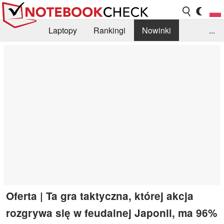
Laptopy
Rankingi
Nowinki
...
Biblioteka
Info
Szukajka recenzji
Oferta | Ta gra taktyczna, której akcja
rozgrywa się w feudalnej Japonii, ma 96%