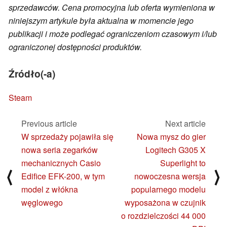
sprzedawców. Cena promocyjna lub oferta wymieniona w
niniejszym artykule była aktualna w momencie jego
publikacji i może podlegać ograniczeniom czasowym i/lub
ograniczonej dostępności produktów.
Źródło(-a)
Steam
Previous article
Next article
W sprzedaży pojawiła się
Nowa mysz do gier
nowa seria zegarków
Logitech G305 X
mechanicznych Casio
Superlight to
⟨
⟩
Edifice EFK-200, w tym
nowoczesna wersja
model z włókna
popularnego modelu
węglowego
wyposażona w czujnik
o rozdzielczości 44 000