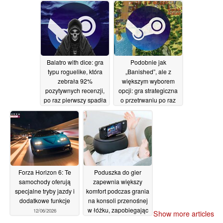
70-procentową zniżką
za darmo na Steamie
13/06/2026
12/06/2026
Balatro with dice: gra
Podobnie jak
typu roguelike, która
„Banished”, ale z
zebrała 92%
większym wyborem
pozytywnych recenzji,
opcji: gra strategiczna
po raz pierwszy spadła
o przetrwaniu po raz
na Steamie do ceny
pierwszy spadła na
5,60 USD
Steamie poniżej 5
12/06/2026
dolarów
12/06/2026
Forza Horizon 6: Te
Poduszka do gier
samochody oferują
zapewnia większy
specjalne tryby jazdy i
komfort podczas grania
dodatkowe funkcje
na konsoli przenośnej
w łóżku, zapobiegając
12/06/2026
Show more articles
drętwieniu rąk
12/06/2026