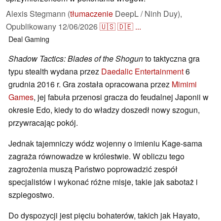
Alexis Stegmann (
tłumaczenie
DeepL / Ninh Duy),
Opublikowany
12/06/2026
🇺🇸
🇩🇪
...
Deal
Gaming
Shadow Tactics: Blades of the Shogun
to taktyczna gra
typu stealth wydana przez
Daedalic Entertainment
6
grudnia 2016 r. Gra została opracowana przez
Mimimi
Games
, jej fabuła przenosi gracza do feudalnej Japonii w
okresie Edo, kiedy to do władzy doszedł nowy szogun,
przywracając pokój.
Jednak tajemniczy wódz wojenny o imieniu Kage-sama
zagraża równowadze w królestwie. W obliczu tego
zagrożenia muszą Państwo poprowadzić zespół
specjalistów i wykonać różne misje, takie jak sabotaż i
szpiegostwo.
Do dyspozycji jest pięciu bohaterów, takich jak Hayato,