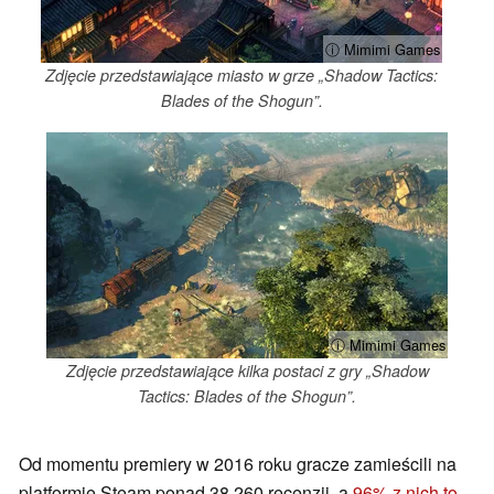
ⓘ Mimimi Games
Zdjęcie przedstawiające miasto w grze „Shadow Tactics:
Blades of the Shogun”.
ⓘ Mimimi Games
Zdjęcie przedstawiające kilka postaci z gry „Shadow
Tactics: Blades of the Shogun”.
Od momentu premiery w 2016 roku gracze zamieścili na
platformie Steam ponad 38 260 recenzji, a
96% z nich to