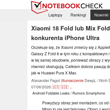
Laptopy
Rankingi
Nowinki
Xiaomi 18 Fold lub Mix Fol
konkurenta iPhone Ultra
Oczekuje się, że Xiaomi zmierzy się z Apple
Galaxy Z Fold 8 w tym roku z kompaktowym 
w tej samej obudowie, ponieważ obrazy z wy
również obsługują. Całkiem dobrze pasują d
jak w Huawei Pura X Max.
Alexander Fagot (
tłumaczenie
DeepL / Ninh 
07/06/2026
🇺🇸
🇩🇪
...
Android
Foldable
Leaks / Rumors
Smartphone
Powyższy obraz jest montażem, co od r
Mimo to nie jest fałszywy. Obraz z wy