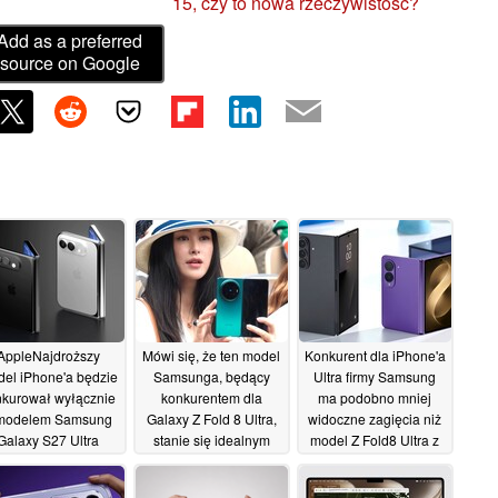
15, czy to nowa rzeczywistość?
Add as a preferred
source on Google
AppleNajdroższy
Mówi się, że ten model
Konkurent dla iPhone'a
el iPhone'a będzie
Samsunga, będący
Ultra firmy Samsung
nkurował wyłącznie
konkurentem dla
ma podobno mniej
modelem Samsung
Galaxy Z Fold 8 Ultra,
widoczne zagięcia niż
Galaxy S27 Ultra
stanie się idealnym
model Z Fold8 Ultra z
zamiennikiem
serii „ Galaxy ” dzięki
15/06/2026
komputera
grubszej warstwie UTG
15/06/2026