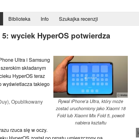
Biblioteka
Info
Szukajka recenzji
d 5: wyciek HyperOS potwierdza
iPhone Ultra i Samsung
i szerokim składanym
cieku HyperOS teraz
o wyświetlacza takiego
ⓘ Weibo
Duy),
Opublikowany
Rywal iPhone'a Ultra, który może
zostać uruchomiony jako Xiaomi 18
Fold lub Xiaomi Mix Fold 5, powoli
nabiera kształtu
azu rzuca się w oczy.
cieku HyperOS został po prostu umieszczony na