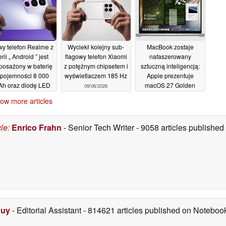
15/06/2026
y telefon Realme z
Wyciekł kolejny sub-
MacBook zostaje
erii „ Android ” jest
flagowy telefon Xiaomi
nafaszerowany
posażony w baterię
z potężnym chipsetem i
sztuczną inteligencją:
 pojemności 8 000
wyświetlaczem 185 Hz
Apple prezentuje
h oraz diodę LED
macOS 27 Golden
09/06/2026
GB z tyłu
Gate
11/06/2026
09/06/2026
ow more articles
cle
:
Enrico Frahn
- Senior Tech Writer
- 9058 articles publishe
Duy
- Editorial Assistant
- 814621 articles published on Notebo