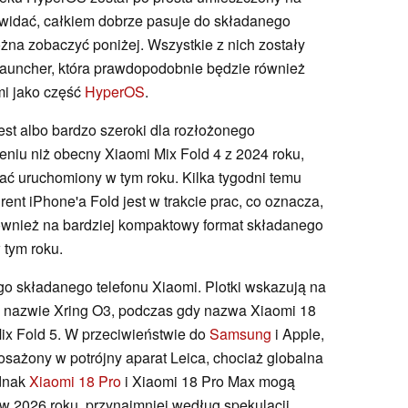
k widać, całkiem dobrze pasuje do składanego
na zobaczyć poniżej. Wszystkie z nich zostały
Launcher, która prawdopodobnie będzie również
mi jako część
HyperOS
.
est albo bardzo szeroki dla rozłożonego
eniu niż obecny Xiaomi Mix Fold 4 z 2024 roku,
ać uruchomiony w tym roku. Kilka tygodni temu
rent iPhone'a Fold jest w trakcie prac, co oznacza,
również na bardziej kompaktowy format składanego
 tym roku.
o składanego telefonu Xiaomi. Plotki wskazują na
o nazwie Xring O3, podczas gdy nazwa Xiaomi 18
ix Fold 5. W przeciwieństwie do
Samsung
i Apple,
osażony w potrójny aparat Leica, chociaż globalna
ednak
Xiaomi 18 Pro
i Xiaomi 18 Pro Max mogą
 w 2026 roku, przynajmniej według spekulacji.