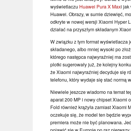
wyświetlaczu
Huawei Pura X Max
i ja
Huawei. Obrazy, w sumie dziewięć, moż
odkryte w nowej wersji Xiaomi Hyper 
działać na przyszłym składanym Xiao
W związku z tym format wyświetlacza j
składanego, albo mniej wysoki po złoż
którego następca najwyraźniej ma zost
plotki sugerowały już, że kolejny konku
że Xiaomi najwyraźniej decyduje się 
telefonu, który wydaje się stać normą w
Niewiele jeszcze wiadomo na temat teg
aparat 200 MP i nowy chipset Xiaomi 
Fold również krążyła zamiast Xiaomi M
oczekuje się, że model ten będzie wyp
premiera może nie być planowana. J
pojawić się w Europie po raz pierwszy