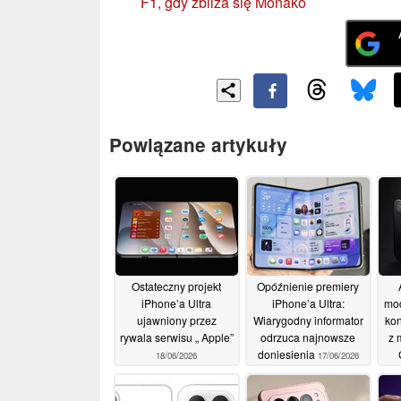
F1, gdy zbliża się Monako
Powiązane artykuły
Ostateczny projekt
Opóźnienie premiery
iPhone’a Ultra
iPhone’a Ultra:
mod
ujawniony przez
Wiarygodny informator
ko
rywala serwisu „ Apple”
odrzuca najnowsze
z 
doniesienia
18/06/2026
17/06/2026