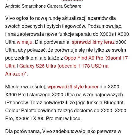
Android
Smartphone
Camera
Software
Vivo ogłosiło nową rundę aktualizacji aparatów dla
swoich obecnych i byłych flagowców. Podsumowując,
firma zaoferowała nowe funkcje aparatu do X300s i X300
Ultra
w maju
. Dla porównania,
sprawdziliśmy teraz
x300
Ultra, aby pokazać, że porównuje się nie tylko ze swoim
poprzednikiem, ale także z
Oppo Find X9 Pro
,
Xiaomi 17
Ultra
i
Galaxy S26 Ultra
(obecnie 1 178 USD na
Amazon)
.
Miesiąc wcześniej,
wprowadził style kamer
dla X300,
X300 Pro i starszego X200 Ultra na wzór najnowszych
iPhone'ów. Teraz potwierdził, że jego funkcja Blueprint
Colour Palette powinna zacząć docierać do X200, X200
Pro, X200s i X200 Pro mini w lipcu.
Dla porównania, Vivo zadebiutowało jako pierwsze w