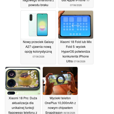
powodu braku
07/06/2026
wydajności
07/06/2026
Nowy przeciek Galaxy
Xiaomi 18 Fold lub Mix
A27 ujawnia nową
Fold 5: wyciek
opcję kolorystyczną
HyperOS potwierdza
konkurenta iPhone
07/06/2026
Ultra
07/06/2026
Xiaomi 18 Pro: Duża
Wyciekł telefon
aktualizacja dla
OnePlus 10,000mAh z
unikalnej funkcji
nowym chipsetem
flagowego telefonu z
Snapdragon
06/06/2026