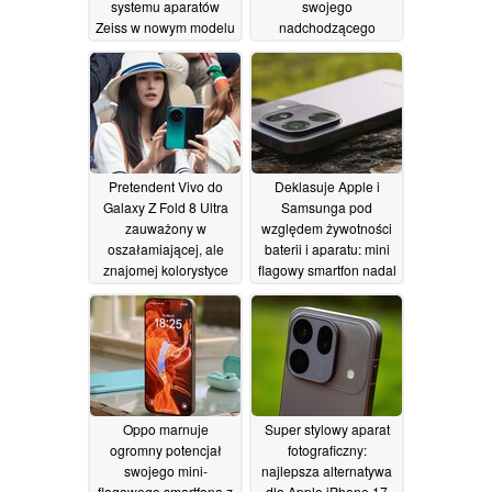
systemu aparatów
swojego
Zeiss w nowym modelu
nadchodzącego
składanego telefonu
telefonu z
wyświetlaczem
16/06/2026
składanym
13/06/2026
Pretendent Vivo do
Deklasuje Apple i
Galaxy Z Fold 8 Ultra
Samsunga pod
zauważony w
względem żywotności
oszałamiającej, ale
baterii i aparatu: mini
znajomej kolorystyce
flagowy smartfon nadal
przed premierą
rozczarowuje w
recenzji
10/06/2026
07/06/2026
Oppo marnuje
Super stylowy aparat
ogromny potencjał
fotograficzny:
swojego mini-
najlepsza alternatywa
flagowego smartfona z
dla Apple iPhone 17