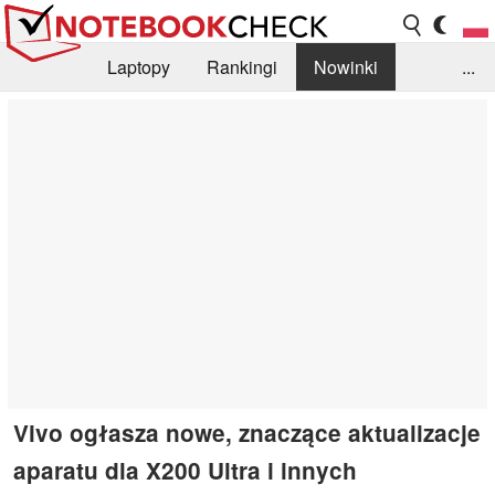
Laptopy
Rankingi
Nowinki
...
Biblioteka
Info
Szukajka recenzji
Vivo ogłasza nowe, znaczące aktualizacje
aparatu dla X200 Ultra i innych