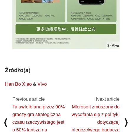
ⓘ Vivo
Źródło(a)
Han Bo Xiao
&
Vivo
Previous article
Next article
Ta uwielbiana przez 90%
Microsoft zmuszony do
graczy gra strategiczna
wycofania się z polityki
⟨
⟩
czasu rzeczywistego jest
dotyczącej
o 50% tańsza na
nieuczciwego badacza