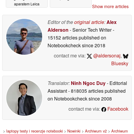
aparatem Leica
Show more articles
według plotek
07/06/2026
Editor of the
original article
:
Alex
Alderson
- Senior Tech Writer
-
15152 articles published on
Notebookcheck
since 2018
contact me via:
@aldersonaj
,
Bluesky
Translator:
Ninh Ngoc Duy
- Editorial
Assistant
- 818035 articles published
on Notebookcheck
since 2008
contact me via:
Facebook
>
laptopy testy i recenzje notebooki
>
Nowinki
>
Archiwum v2
>
Archiwum