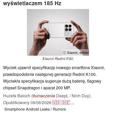
wyświetlaczem 185 Hz
ⓘ Xiaomi, edited
Xiaomi Redmi K90.
Wyciek ujawnił specyfikację nowego smartfona Xiaomi,
prawdopodobnie następnej generacji Redmi K100.
Wyciekła specyfikacja sugeruje dużą baterię, flagowy
chipset Snapdragon i aparat 200 MP.
Huzefa Baloch (
tłumaczenie
DeepL / Ninh Duy),
Opublikowany
09/06/2026
🇺🇸
🇩🇪
...
Smartphone
Android
Leaks / Rumors