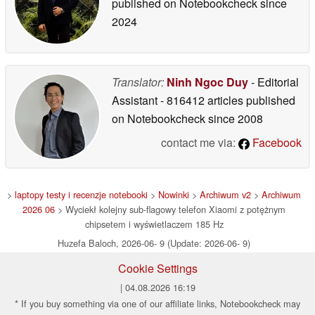
published on Notebookcheck
since
2024
Translator:
Ninh Ngoc Duy
- Editorial
Assistant
- 816412 articles published
on Notebookcheck
since 2008
contact me via:
Facebook
>
laptopy testy i recenzje notebooki
>
Nowinki
>
Archiwum v2
>
Archiwum
2026 06
> Wyciekł kolejny sub-flagowy telefon Xiaomi z potężnym
chipsetem i wyświetlaczem 185 Hz
Huzefa Baloch, 2026-06- 9 (Update: 2026-06- 9)
Cookie Settings
| 04.08.2026 16:19
* If you buy something via one of our affiliate links, Notebookcheck may