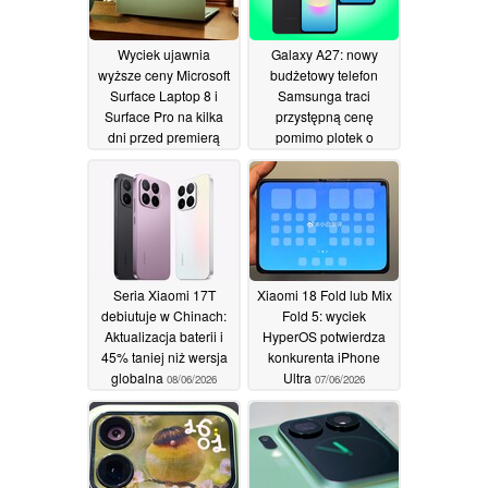
Wyciek ujawnia
Galaxy A27: nowy
wyższe ceny Microsoft
budżetowy telefon
Surface Laptop 8 i
Samsunga traci
Surface Pro na kilka
przystępną cenę
dni przed premierą
pomimo plotek o
obniżeniu jakości
10/06/2026
09/06/2026
Seria Xiaomi 17T
Xiaomi 18 Fold lub Mix
debiutuje w Chinach:
Fold 5: wyciek
Aktualizacja baterii i
HyperOS potwierdza
45% taniej niż wersja
konkurenta iPhone
globalna
Ultra
08/06/2026
07/06/2026