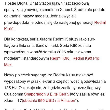
Tipster Digital Chat Station ujawnił szczegółową
specyfikację nowego smartfona Xiaomi. Źródło nie podało
dokładnej nazwy modelu. Jednak wyciek
prawdopodobnie odnosi się do następnej generacji
Redmi
K100
.
Dla kontekstu, seria Xiaomi Redmi K służy jako sub-
flagowa linia smartfonów marki. Seria K90 została
wprowadzona w październiku 2025 roku z dwoma
modelami: standardowym
Redmi K90
i
Redmi K90 Pro
Max
.
Nowy przeciek sugeruje, że Redmi K100 może być
wyposażony w płaski ekran z częstotliwością odświeżania
185 Hz. Oczekuje się, że będzie zasilany przez flagowy
Qualcomm
Snapdragon 8 Elite Gen 5
który zasila również
Xiaomi 17
(obecnie 950 USD na Amazon
).