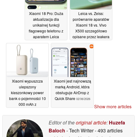
Xiaomi 18 Pro: Duża
Leica vs. Zeiss:
aktualizacja dla
porównanie aparatów
unikalnej funkcji
Xiaomi 18 vs. Vivo
flagowego telefonu z
X500 szczegółowo
aparatem Leica
opisane przez leakera
według plotek
07/06/2026
05/06/2026
Xiaomi wypuszcza
Xiaomi jest najnowszą
ulepszony
marką Android, która
kieszonkowy power
obsługuje AirDrop z
bank o pojemności 10
Quick Share
02/06/2026
000 mAh z
Show more articles
wbudowanym kablem
04/06/2026
Editor of the
original article
:
Huzefa
Baloch
- Tech Writer
- 493 articles