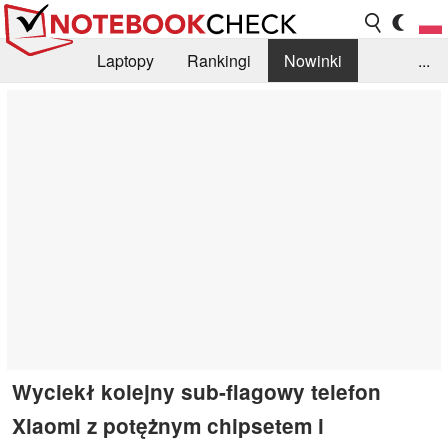
Laptopy
Rankingi
Nowinki
...
Biblioteka
Info
Szukajka recenzji
Wyciekł kolejny sub-flagowy telefon
Xiaomi z potężnym chipsetem i