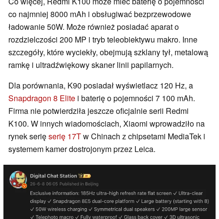
Co więcej, Redmi K100 może mieć baterię o pojemności
co najmniej 8000 mAh i obsługiwać bezprzewodowe
ładowanie 50W. Może również posiadać aparat o
rozdzielczości 200 MP i tryb teleobiektywu makro. Inne
szczegóły, które wyciekły, obejmują szklany tył, metalową
ramkę i ultradźwiękowy skaner linii papilarnych.
Dla porównania, K90 posiadał wyświetlacz 120 Hz, a
Snapdragon 8 Elite
i baterię o pojemności 7 100 mAh.
Firma nie potwierdziła jeszcze oficjalnie serii Redmi
K100. W innych wiadomościach, Xiaomi wprowadziło na
rynek serię
serię 17T
w Chinach z chipsetami MediaTek i
systemem kamer dostrojonym przez Leica.