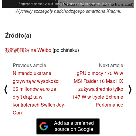
ⓘ Weibo (in Chinese - machine translated)
Wyciekły szczegóły nadchodzącego smartfona Xiaomi.
Źródło(a)
数码闲聊站 na Weibo
(po chińsku)
Previous article
Next article
Nintendo ukarane
gPU o mocy 175 W w
grzywną w wysokości
MSI Raider 16 Max HX
⟨
⟩
35 milionów euro za
zużywa średnio tylko
dryft drążka w
147 W w trybie Extreme
kontrolerach Switch Joy-
Performance
Con
Add as a preferred
source on Google