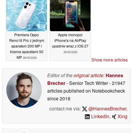
Premiera Oppo
Apple monopol
Reno16 Pro z jednym
iPhone'a na AirPlay
aparatem 200 MP i
upadnie wraz z iOS 27
trzema aparatami 50
26/05/2026
MP
26/05/2026
Show more articles
Editor of the
original article
:
Hannes
Brecher
- Senior Tech Writer
- 21947
articles published on Notebookcheck
since 2018
contact me via:
@HannesBrecher
,
LinkedIn
,
Xing