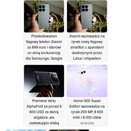
31/05/2026
Przetestowałem
Xiaomi wprowadza na
flagowy telefon Xiaomi
rynek nowy flagowy
za 899 euro i stanowi
smartfon z aparatami
on silną konkurencję
dostrojonymi przez
dla Samsunga, Google
Leica i chipsetem
i Motoroli
Dimensity 9500
28/05/2026
28/05/2026
Premiera Vertu
Honor 600 Super
AlphaFold za ponad 6
Edition wprowadza na
800 USD ze skórą
rynek 200 MP, 8 600
aligatora, ale
mAh i 8 000 nitów
zaskakująco słabą
26/05/2026
specyfikacją
28/05/2026