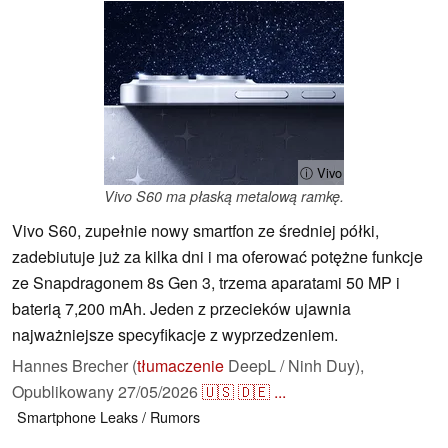
ⓘ Vivo
Vivo S60 ma płaską metalową ramkę.
Vivo S60, zupełnie nowy smartfon ze średniej półki,
zadebiutuje już za kilka dni i ma oferować potężne funkcje
ze Snapdragonem 8s Gen 3, trzema aparatami 50 MP i
baterią 7,200 mAh. Jeden z przecieków ujawnia
najważniejsze specyfikacje z wyprzedzeniem.
Hannes Brecher (
tłumaczenie
DeepL / Ninh Duy),
Opublikowany
27/05/2026
🇺🇸
🇩🇪
...
Smartphone
Leaks / Rumors