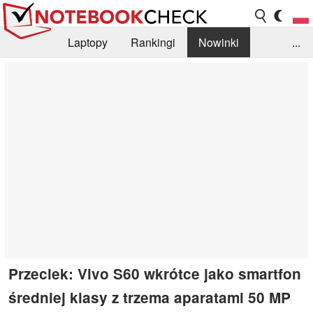
Laptopy
Rankingi
Nowinki
...
Biblioteka
Info
Szukajka recenzji
Przeciek: Vivo S60 wkrótce jako smartfon
średniej klasy z trzema aparatami 50 MP