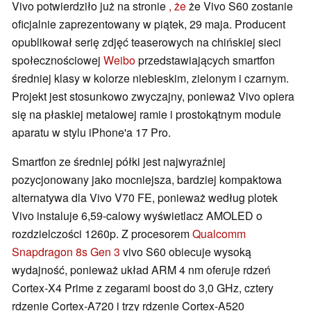
Vivo potwierdziło już na stronie
, że
że Vivo S60 zostanie
oficjalnie zaprezentowany w piątek, 29 maja. Producent
opublikował serię zdjęć teaserowych na chińskiej sieci
społecznościowej
Weibo
przedstawiających smartfon
średniej klasy w kolorze niebieskim, zielonym i czarnym.
Projekt jest stosunkowo zwyczajny, ponieważ Vivo opiera
się na płaskiej metalowej ramie i prostokątnym module
aparatu w stylu iPhone'a 17 Pro.
Smartfon ze średniej półki jest najwyraźniej
pozycjonowany jako mocniejsza, bardziej kompaktowa
alternatywa dla Vivo V70 FE, ponieważ według plotek
Vivo instaluje 6,59-calowy wyświetlacz AMOLED o
rozdzielczości 1260p. Z procesorem
Qualcomm
Snapdragon 8s Gen 3
vivo S60 obiecuje wysoką
wydajność, ponieważ układ ARM 4 nm oferuje rdzeń
Cortex-X4 Prime z zegarami boost do 3,0 GHz, cztery
rdzenie Cortex-A720 i trzy rdzenie Cortex-A520