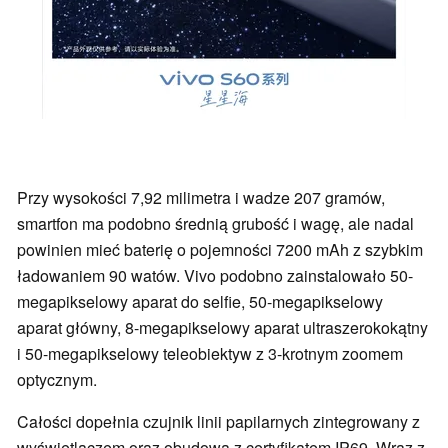
Przy wysokości 7,92 milimetra i wadze 207 gramów,
smartfon ma podobno średnią grubość i wagę, ale nadal
powinien mieć baterię o pojemności 7200 mAh z szybkim
ładowaniem 90 watów. Vivo podobno zainstalowało 50-
megapikselowy aparat do selfie, 50-megapikselowy
aparat główny, 8-megapikselowy aparat ultraszerokokątny
i 50-megapikselowy teleobiektyw z 3-krotnym zoomem
optycznym.
Całości dopełnia czujnik linii papilarnych zintegrowany z
wyświetlaczem oraz obudowa z certyfikatem IP69. Wraz z