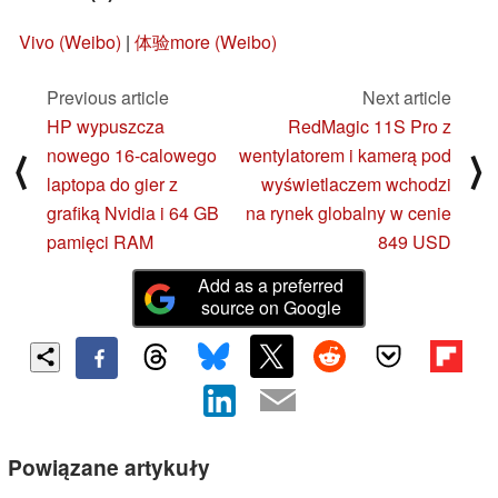
Vivo (Weibo)
|
体验more (Weibo)
Previous article
Next article
HP wypuszcza
RedMagic 11S Pro z
nowego 16-calowego
wentylatorem i kamerą pod
⟨
⟩
laptopa do gier z
wyświetlaczem wchodzi
grafiką Nvidia i 64 GB
na rynek globalny w cenie
pamięci RAM
849 USD
Add as a preferred
source on Google
Powiązane artykuły