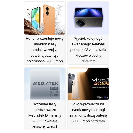
Honor prezentuje nowy
Wyciek kolejnego
smartfon klasy
składanego telefonu
podstawowej z
premium Vivo ujawnia
potężną baterią o
kluczowe cechy
pojemności 7500 mAh
02/06/2026
03/06/2026
Wczesne testy
Vivo wprowadza na
porównawcze
rynek nowy niedrogi
MediaTek Dimensity
smartfon z dużą baterią
7500 ujawniają
7 200 mAh
30/05/2026
znaczny wzrost
wydajności procesora