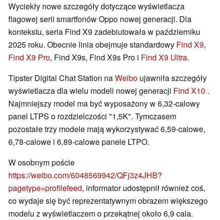
Wyciekły nowe szczegóły dotyczące wyświetlacza
flagowej serii smartfonów Oppo nowej generacji. Dla
kontekstu, seria Find X9 zadebiutowała w październiku
2025 roku. Obecnie linia obejmuje standardowy
Find X9
,
Find X9 Pro
, Find X9s, Find X9s Pro i
Find X9 Ultra
.
Tipster Digital Chat Station na
Weibo
ujawniła szczegóły
wyświetlacza dla wielu modeli nowej generacji
Find X10
.
Najmniejszy model ma być wyposażony w 6,32-calowy
panel LTPS o rozdzielczości "1,5K". Tymczasem
pozostałe trzy modele mają wykorzystywać 6,59-calowe,
6,78-calowe i 6,89-calowe panele LTPO.
W osobnym poście
https://weibo.com/6048569942/QFj3z4JHB?
pagetype=profilefeed
, informator udostępnił również coś,
co wydaje się być reprezentatywnym obrazem większego
modelu z wyświetlaczem o przekątnej około 6,9 cala.