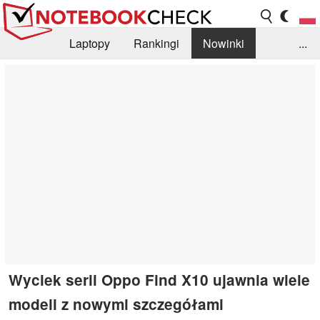
Laptopy
Rankingi
Nowinki
...
Biblioteka
Info
Szukajka recenzji
Wyciek serii Oppo Find X10 ujawnia wiele
modeli z nowymi szczegółami