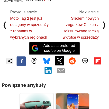
Previous article
Next article
Moto Tag 2 jest już
Siedem nowych
⟨
⟩
dostępny w sprzedaży
zegarków Citizen z
z rabatami w
teksturowaną tarczą
wybranych regionach
wkrótce w sprzedaży
Add as a preferred
source on Google
Powiązane artykuły