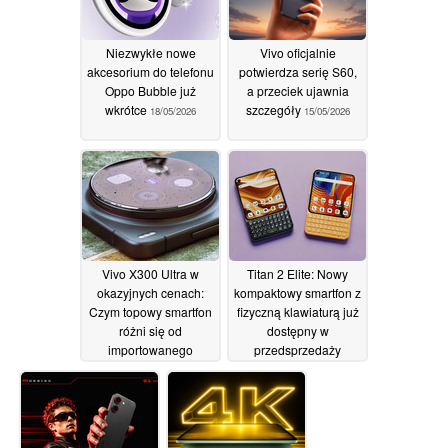
Niezwykłe nowe
Vivo oficjalnie
akcesorium do telefonu
potwierdza serię S60,
Oppo Bubble już
a przeciek ujawnia
wkrótce
szczegóły
18/05/2026
15/05/2026
Vivo X300 Ultra w
Titan 2 Elite: Nowy
okazyjnych cenach:
kompaktowy smartfon z
Czym topowy smartfon
fizyczną klawiaturą już
różni się od
dostępny w
importowanego
przedsprzedaży
modelu?
14/05/2026
14/05/2026