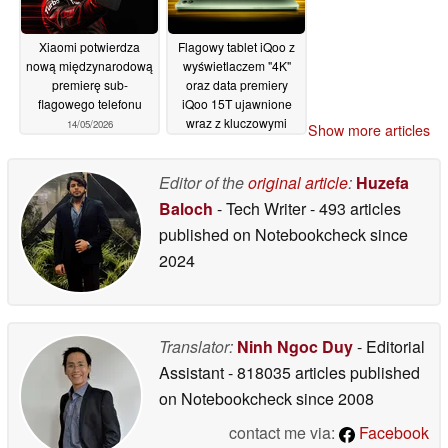
Xiaomi potwierdza
Flagowy tablet iQoo z
nową międzynarodową
wyświetlaczem "4K"
premierę sub-
oraz data premiery
flagowego telefonu
iQoo 15T ujawnione
wraz z kluczowymi
14/05/2026
Show more articles
szczegółami
14/05/2026
Editor of the
original article
:
Huzefa
Baloch
- Tech Writer
- 493 articles
published on Notebookcheck
since
2024
Translator:
Ninh Ngoc Duy
- Editorial
Assistant
- 818035 articles published
on Notebookcheck
since 2008
contact me via:
Facebook