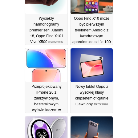
Wyciekły
Oppo Find X10 może
harmonogramy
być pierwszym
premier serii Xiaomi
telefonem Android z
18, Oppo Find X10 i
kwadratowym
Vivo X500
aparatem do selfie 100
03/06/2026
MP
30/05/2026
Przeprojektowany
Nowy tablet Oppo z
iPhone 20 z
wysokiej klasy
zakrzywionym,
chipsetem oficjalnie
bezramkowym
ujawniony
19/05/2026
wyświetlaczem w
trakcie testów; Android
do naśladowania
Apple zmiana projektu
23/05/2026