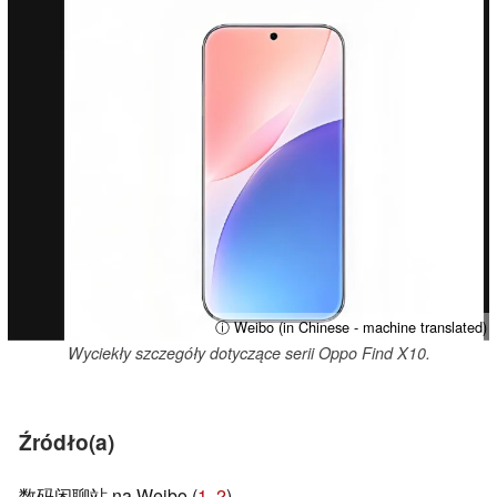
ⓘ Weibo (in Chinese - machine translated)
Wyciekły szczegóły dotyczące serii Oppo Find X10.
Źródło(a)
数码闲聊站 na Weibo (
1
,
2
)