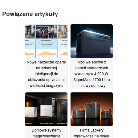
Powiązane artykuły
Nowe narzędzie oparte
Moc wejściowa z
na sztucznej
paneli słonecznych
inteligencji do
wynosząca 4 000 W:
obliczania optymalnej
SigenMate 2700 Ultra
wielkości magazynu
– nowy domowy
energii fotowoltaicznej
system energetyczny
typu „plug-and-play”
23/07/2026
trafia na rynek
24/06/2026
Domowe systemy
Firma Jackery
magazynowania
wprowadza na rynek