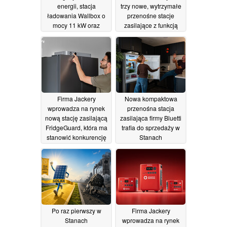
energii, stacja
trzy nowe, wytrzymałe
ładowania Wallbox o
przenośne stacje
mocy 11 kW oraz
zasilające z funkcją
PowerBox: firma
UPS o czasie reakcji
SunEnergyXT
wynoszącym 10 ms
rozszerza swoją ofertę
18/06/2026
produktów do
magazynowania
energii słonecznej
18/06/2026
Firma Jackery
Nowa kompaktowa
wprowadza na rynek
przenośna stacja
nową stację zasilającą
zasilająca firmy Bluetti
FridgeGuard, która ma
trafia do sprzedaży w
stanowić konkurencję
Stanach
dla produktu
Zjednoczonych
FridgePower firmy
17/06/2026
Bluetti
18/06/2026
Po raz pierwszy w
Firma Jackery
Stanach
wprowadza na rynek