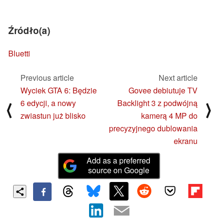
Źródło(a)
Bluetti
Previous article
Next article
Wyciek GTA 6: Będzie
Govee debiutuje TV
6 edycji, a nowy
Backlight 3 z podwójną
⟨
⟩
zwiastun już blisko
kamerą 4 MP do
precyzyjnego dublowania
ekranu
Add as a preferred
source on Google