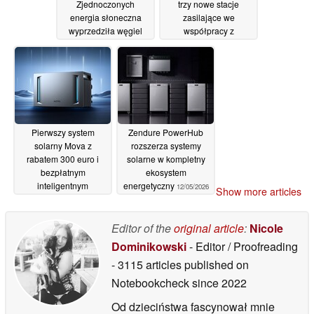
Zjednoczonych
trzy nowe stacje
energia słoneczna
zasilające we
wyprzedziła węgiel
współpracy z
Amerykańskim
17/06/2026
Czerwonym Krzyżem
17/06/2026
Pierwszy system
Zendure PowerHub
solarny Mova z
rozszerza systemy
rabatem 300 euro i
solarne w kompletny
bezpłatnym
ekosystem
inteligentnym
energetyczny
12/05/2026
Show more articles
licznikiem
22/05/2026
Editor of the
original article
:
Nicole
Dominikowski
- Editor / Proofreading
- 3115 articles published on
Notebookcheck
since 2022
Od dzieciństwa fascynował mnie