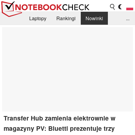
Laptopy
Rankingi
Nowinki
...
Biblioteka
Info
Szukajka recenzji
Transfer Hub zamienia elektrownie w
magazyny PV: Bluetti prezentuje trzy