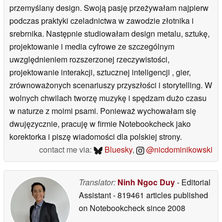
przemyślany design. Swoją pasję przeżywałam najpierw
podczas praktyki czeladnictwa w zawodzie złotnika i
srebrnika. Następnie studiowałam design metalu, sztukę,
projektowanie i media cyfrowe ze szczególnym
uwzględnieniem rozszerzonej rzeczywistości,
projektowanie interakcji, sztucznej inteligencji , gier,
zrównoważonych scenariuszy przyszłości i storytelling. W
wolnych chwilach tworzę muzykę i spędzam dużo czasu
w naturze z moimi psami. Ponieważ wychowałam się
dwujęzycznie, pracuję w firmie Notebookcheck jako
korektorka i piszę wiadomości dla polskiej strony.
contact me via:
Bluesky
,
@nicdominikowski
Translator:
Ninh Ngoc Duy
- Editorial
Assistant
- 819461 articles published
on Notebookcheck
since 2008