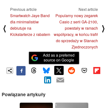
Previous article
Next article
Smartwatch Jaye Band
Popularny nowy zegarek
dla minimalistów
Casio z serii GA-2100,
⟨
⟩
debiutuje na
powstały w ramach
Kickstarterze z rabatem
współpracy, w końcu trafił
do sprzedaży w Stanach
Zjednoczonych
Add as a preferred
source on Google
Powiązane artykuły