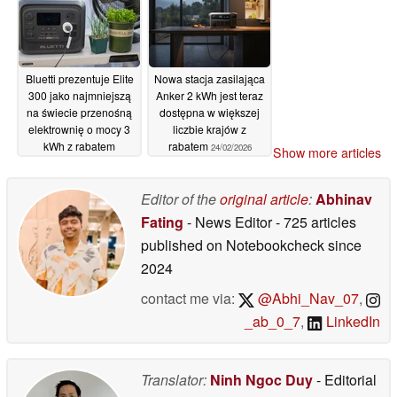
Bluetti prezentuje Elite
Nowa stacja zasilająca
300 jako najmniejszą
Anker 2 kWh jest teraz
na świecie przenośną
dostępna w większej
elektrownię o mocy 3
liczbie krajów z
kWh z rabatem
rabatem
24/02/2026
Show more articles
startowym
10/03/2026
Editor of the
original article
:
Abhinav
Fating
- News Editor
- 725 articles
published on Notebookcheck
since
2024
contact me via:
@Abhi_Nav_07
,
_ab_0_7
,
LinkedIn
Translator:
Ninh Ngoc Duy
- Editorial