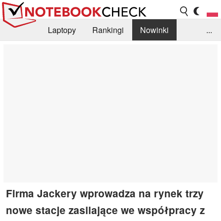
Laptopy
Rankingi
Nowinki
...
Biblioteka
Info
Szukajka recenzji
Firma Jackery wprowadza na rynek trzy
nowe stacje zasilające we współpracy z