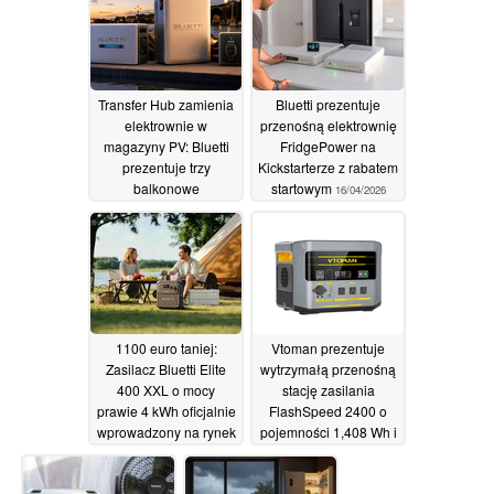
Transfer Hub zamienia
Bluetti prezentuje
elektrownie w
przenośną elektrownię
magazyny PV: Bluetti
FridgePower na
prezentuje trzy
Kickstarterze z rabatem
balkonowe
startowym
16/04/2026
rozwiązania solarne
16/05/2026
1100 euro taniej:
Vtoman prezentuje
Zasilacz Bluetti Elite
wytrzymałą przenośną
400 XXL o mocy
stację zasilania
prawie 4 kWh oficjalnie
FlashSpeed 2400 o
wprowadzony na rynek
pojemności 1,408 Wh i
rabat startowy
09/04/2026
20/03/2026