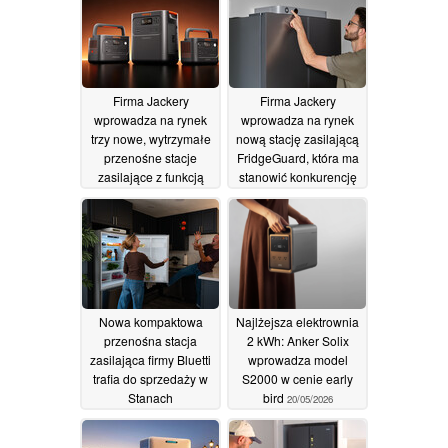
Firma Jackery
Firma Jackery
wprowadza na rynek
wprowadza na rynek
trzy nowe, wytrzymałe
nową stację zasilającą
przenośne stacje
FridgeGuard, która ma
zasilające z funkcją
stanowić konkurencję
UPS o czasie reakcji
dla produktu
wynoszącym 10 ms
FridgePower firmy
Bluetti
18/06/2026
18/06/2026
Nowa kompaktowa
Najlżejsza elektrownia
przenośna stacja
2 kWh: Anker Solix
zasilająca firmy Bluetti
wprowadza model
trafia do sprzedaży w
S2000 w cenie early
Stanach
bird
20/05/2026
Zjednoczonych
17/06/2026