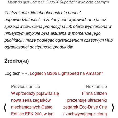
Mysz do gier Logitech G305 X Superlight w kolorze czarnym
Zastrzeżenie: Notebookcheck nie ponosi
odpowiedzialności za zmiany cen wprowadzane przez
sprzedawców. Cena promocyjna lub oferta wymieniona w
niniejszym artykule była aktualna w momencie jego
publikacji i może podlegać ograniczeniom czasowym i/lub
ograniczonej dostępności produktów.
Źródło(-a)
Logitech PR,
Logitech G305 Lightspeed na Amazon
Previous article
Next article
W sprzedaży pojawiła się
Firma Citizen
nowa seria zegarków
prezentuje ultracienki
⟨
⟩
mechanicznych Casio
zegarek Eco-Drive One
Edifice EFK-200, w tym
z zachwycającą zieloną