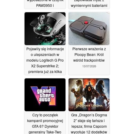
PAW3950 i
wymiennymi bateriami
częstotliwość
oraz klawiaturę o
odświeżania 8K
rozmiarze 65%
26/07/2026
22/07/2026
Pojawiły się informacje
Pierwsze wrażenia z
o ulepszeniach w
Ploopy Bean: Król
modelu Logitech G Pro
wśród trackpointów
X2 Superstrike 2;
13/07/2026
premiera już za kilka
miesięcy
15/07/2026
Czy to początek
Gra „Dragon’s Dogma
kampanii promocyjnej
2” staje się tańsza i
GTA 6? Dyrektor
lepsza; firma Capcom
generalny Take-Two
wycofuje 12 dodatków