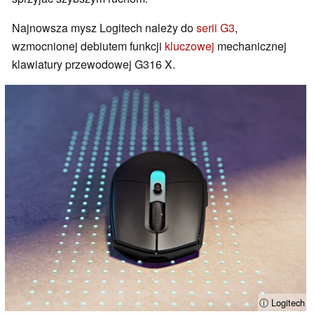
Najnowsza mysz Logitech należy do
serii G3
,
wzmocnionej debiutem funkcji
kluczowej
mechanicznej
klawiatury przewodowej G316 X.
ⓘ Logitech