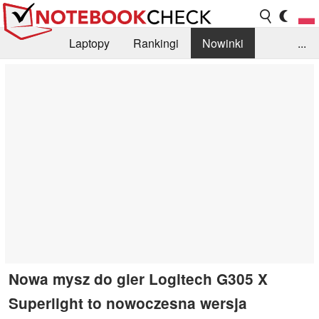
Laptopy
Rankingi
Nowinki
...
Biblioteka
Info
Szukajka recenzji
Nowa mysz do gier Logitech G305 X
Superlight to nowoczesna wersja