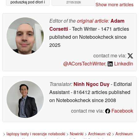
poduszką pod dłoń i
27/05/2026
Show more articles
klawiaturę z miękką
podpórką pod
nadgarstki z podwójnej
Editor of the
original article
:
Adam
pianki
29/05/2026
Corsetti
- Tech Writer
- 1471 articles
published on Notebookcheck
since
2025
contact me via:
@ACorsTechWriter
,
LinkedIn
Translator:
Ninh Ngoc Duy
- Editorial
Assistant
- 816412 articles published
on Notebookcheck
since 2008
contact me via:
Facebook
>
laptopy testy i recenzje notebooki
>
Nowinki
>
Archiwum v2
>
Archiwum