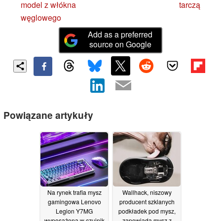
model z włókna
tarczą
węglowego
Add as a preferred
source on Google
Powiązane artykuły
Na rynek trafia mysz
Wallhack, niszowy
gamingowa Lenovo
producent szklanych
Legion Y7MG
podkładek pod mysz,
wyposażona w czujnik
zapowiada mysz z