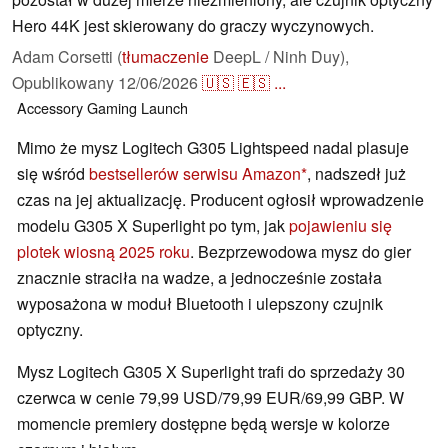
Hero 44K jest skierowany do graczy wyczynowych.
Adam Corsetti (
tłumaczenie
DeepL / Ninh Duy),
Opublikowany
12/06/2026
🇺🇸
🇪🇸
...
Accessory
Gaming
Launch
Mimo że mysz Logitech G305 Lightspeed nadal plasuje
się wśród
bestsellerów serwisu Amazon
, nadszedł już
czas na jej aktualizację. Producent ogłosił wprowadzenie
modelu G305 X Superlight po tym, jak
pojawieniu się
plotek wiosną 2025 roku
. Bezprzewodowa mysz do gier
znacznie straciła na wadze, a jednocześnie została
wyposażona w moduł Bluetooth i ulepszony czujnik
optyczny.
Mysz Logitech G305 X Superlight trafi do sprzedaży 30
czerwca w cenie 79,99 USD/79,99 EUR/69,99 GBP. W
momencie premiery dostępne będą wersje w kolorze