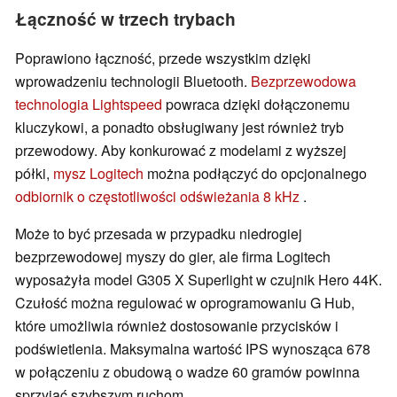
Łączność w trzech trybach
Poprawiono łączność, przede wszystkim dzięki
wprowadzeniu technologii Bluetooth.
Bezprzewodowa
technologia Lightspeed
powraca dzięki dołączonemu
kluczykowi, a ponadto obsługiwany jest również tryb
przewodowy. Aby konkurować z modelami z wyższej
półki,
mysz Logitech
można podłączyć do opcjonalnego
odbiornik o częstotliwości odświeżania 8 kHz
.
Może to być przesada w przypadku niedrogiej
bezprzewodowej myszy do gier, ale firma Logitech
wyposażyła model G305 X Superlight w czujnik Hero 44K.
Czułość można regulować w oprogramowaniu G Hub,
które umożliwia również dostosowanie przycisków i
podświetlenia. Maksymalna wartość IPS wynosząca 678
w połączeniu z obudową o wadze 60 gramów powinna
sprzyjać szybszym ruchom.