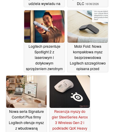
udziela wywiadu na
DLC
16/06/2026
ulicy
16/06/2026
Logitech prezentuje
Mobi Fold: Nowa
Spotlight 2 z
kompaktowa mysz
laserowym i
bezprzewodowa
dotykowym
Logitech szczegółowo
sprzężeniem zwrotnym
opisana przed
zbliżającą się globalną
11/06/2026
premierą w czerwcu
2026 r
09/06/2026
Nowa seria Signature
Recenzja myszy do
Comfort Plus firmy
gier SteelSeries Aerox
Logitech oferuje mysz
3 Wireless Gen 2 i
z wbudowaną
podkładki QcK Heavy