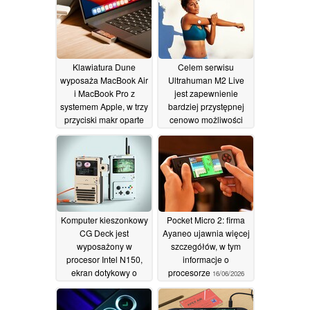
Klawiatura Dune
Celem serwisu
wyposaża MacBook Air
Ultrahuman M2 Live
i MacBook Pro z
jest zapewnienie
systemem Apple, w trzy
bardziej przystępnej
przyciski makr oparte
cenowo możliwości
na sztucznej
monitorowania
inteligencji
poziomu glukozy we
07/07/2026
krwi, nawet bez
konieczności
wykupywania
abonamentu
19/06/2026
Komputer kieszonkowy
Pocket Micro 2: firma
CG Deck jest
Ayaneo ujawnia więcej
wyposażony w
szczegółów, w tym
procesor Intel N150,
informacje o
ekran dotykowy o
procesorze
16/06/2026
jasności 1 000 nitów
oraz baterię