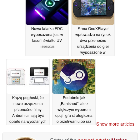
zapewniającą 8 godzin
pracy
17/06/2026
Nowa latarka EDC
Firma OneXPlayer
wyposażona jest w
wprowadza na rynek
laser i światło UV
dwa przenośne
urządzenia do gier
15/06/2026
wyposażone w
najwyższej klasy
procesory APU firmy
Intel przeznaczone do
urządzeń przenośnych
15/06/2026
Krążą pogłoski, że
Podobnie jak
nowe urządzenia
„Banished”, ale z
przenośne firmy
większym wyborem
Anbernic mają być
opcji: gra strategiczna
oparte na wycofanych
o przetrwaniu po raz
Show more articles
z produkcji modelach
pierwszy spadła na
Nintendo
Steamie poniżej 5
14/06/2026
dolarów
12/06/2026