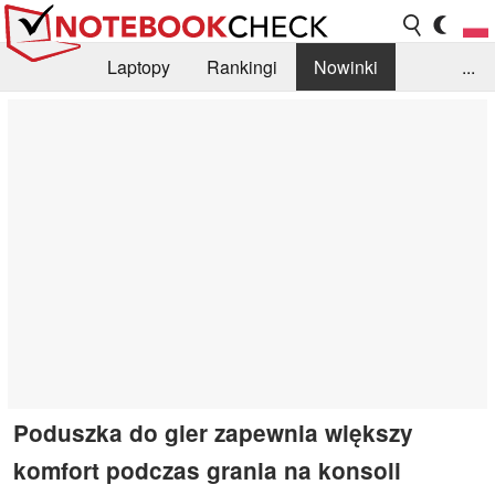
Laptopy
Rankingi
Nowinki
...
Biblioteka
Info
Szukajka recenzji
Poduszka do gier zapewnia większy
komfort podczas grania na konsoli