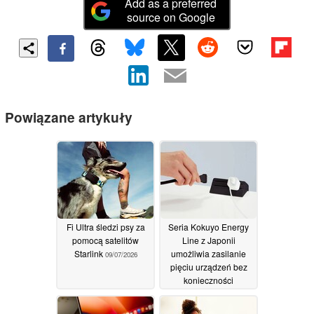
Add as a preferred
source on Google
Powiązane artykuły
Fi Ultra śledzi psy za
Seria Kokuyo Energy
pomocą satelitów
Line z Japonii
Starlink
umożliwia zasilanie
09/07/2026
pięciu urządzeń bez
konieczności
korzystania z gniazdka
elektrycznego
09/07/2026