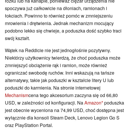
łóżku lub na kanapie, ponieważ ciężar urządzenia nie
spoczywa już całkowicie na dłoniach, ramionach i
łokciach. Powinno to również pomóc w zmniejszeniu
mrowienia i drętwienia. Jednak mechanizm mocujący
podobno lekko się chwieje, a poduszka dość szybko traci
swój kształt.
Wątek na Reddicie nie jest jednogłośnie pozytywny.
Niektórzy użytkownicy twierdzą, że choć poduszka może
zmniejszyć obciążenie rąk i ramion, może również
ograniczać swobodę ruchów. Inni wskazują na tańsze
alternatywy, takie jak poduszki w kształcie litery U lub
poduszki do karmienia. Na stronie internetowej
Mechanism
cena tego akcesorium zaczyna się od 66,80
USD, w zależności od konfiguracji. Na
Amazon
poduszka
jest obecnie wyceniona na 74,99 USD, choć dostępna jest
wyłącznie dla konsoli Steam Deck, Lenovo Legion Go S
oraz PlayStation Portal.