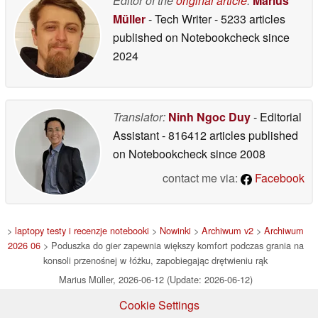
Editor of the
original article
:
Marius
Müller
- Tech Writer
- 5233 articles
published on Notebookcheck
since
2024
Translator:
Ninh Ngoc Duy
- Editorial
Assistant
- 816412 articles published
on Notebookcheck
since 2008
contact me via:
Facebook
>
laptopy testy i recenzje notebooki
>
Nowinki
>
Archiwum v2
>
Archiwum
2026 06
> Poduszka do gier zapewnia większy komfort podczas grania na
konsoli przenośnej w łóżku, zapobiegając drętwieniu rąk
Marius Müller, 2026-06-12 (Update: 2026-06-12)
Cookie Settings