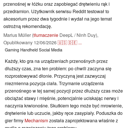
przenośnej w łóżku oraz zapobiegać drętwieniu rąk i
przedramion. Użytkownik serwisu Reddit testował to
akcesorium przez dwa tygodnie i wydał na jego temat
ostrożną rekomendację.
Marius Müller (
tłumaczenie
DeepL / Ninh Duy),
Opublikowany
12/06/2026
🇺🇸
🇩🇪
...
Gaming
Handheld
Social Media
Każdy, kto gra na urządzeniach przenośnych przez
dłuższy czas, zna ten problem: po chwili zaczyna się
rozprostowywać dłonie. Przyczyną jest zazwyczaj
niezmienna pozycja ciała. Trzymanie urządzenia
przenośnego w tej samej pozycji przez dłuższy czas może
obciążać stawy i mięśnie, potencjalnie uciskając nerwy i
naczynia krwionośne. Skutkiem tego może być mrowienie,
drętwienie lub uczucie, jakby ręce zasypiały. Poduszka do
gier firmy
Mechanism
została zaprojektowana właśnie z
myślą o rozwiązaniu tego problemu.