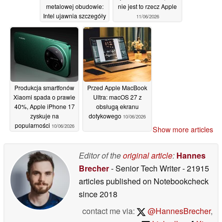
metalowej obudowie:
nie jest to rzecz Apple
Intel ujawnia szczegóły
11/06/2026
Projektu Firefly
11/06/2026
Produkcja smartfonów
Przed Apple MacBook
Xiaomi spada o prawie
Ultra: macOS 27 z
40%, Apple iPhone 17
obsługą ekranu
zyskuje na
dotykowego
10/06/2026
popularności
10/06/2026
Show more articles
Editor of the
original article
:
Hannes
Brecher
- Senior Tech Writer
- 21915
articles published on Notebookcheck
since 2018
contact me via:
@HannesBrecher
,