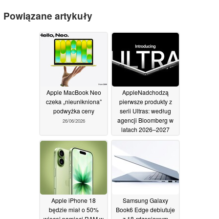
Powiązane artykuły
Apple MacBook Neo
AppleNadchodzą
czeka „nieunikniona”
pierwsze produkty z
podwyżka ceny
serii Ultras: według
agencji Bloomberg w
26/06/2026
latach 2026–2027
pojawi się 20 nowych
produktów
22/06/2026
Apple iPhone 18
Samsung Galaxy
będzie miał o 50%
Book6 Edge debiutuje
więcej pamięci RAM w
z 18-rdzeniowym