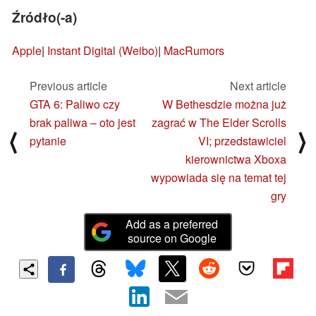
Źródło(-a)
Apple
|
Instant Digital (Weibo)
|
MacRumors
Previous article
Next article
GTA 6: Paliwo czy
W Bethesdzie można już
brak paliwa – oto jest
zagrać w The Elder Scrolls
⟨
⟩
pytanie
VI; przedstawiciel
kierownictwa Xboxa
wypowiada się na temat tej
gry
Add as a preferred
source on Google