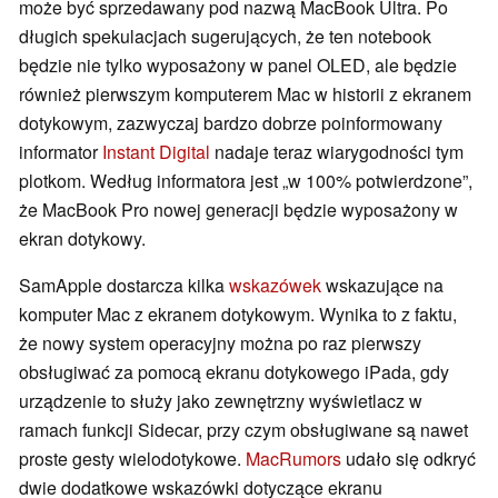
może być sprzedawany pod nazwą MacBook Ultra. Po
długich spekulacjach sugerujących, że ten notebook
będzie nie tylko wyposażony w panel OLED, ale będzie
również pierwszym komputerem Mac w historii z ekranem
dotykowym, zazwyczaj bardzo dobrze poinformowany
informator
Instant Digital
nadaje teraz wiarygodności tym
plotkom. Według informatora jest „w 100% potwierdzone”,
że MacBook Pro nowej generacji będzie wyposażony w
ekran dotykowy.
SamApple dostarcza kilka
wskazówek
wskazujące na
komputer Mac z ekranem dotykowym. Wynika to z faktu,
że nowy system operacyjny można po raz pierwszy
obsługiwać za pomocą ekranu dotykowego iPada, gdy
urządzenie to służy jako zewnętrzny wyświetlacz w
ramach funkcji Sidecar, przy czym obsługiwane są nawet
proste gesty wielodotykowe.
MacRumors
udało się odkryć
dwie dodatkowe wskazówki dotyczące ekranu