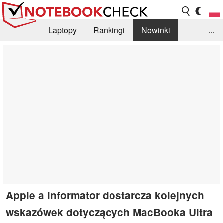
Laptopy
Rankingi
Nowinki
...
Biblioteka
Info
Szukajka recenzji
Apple a informator dostarcza kolejnych
wskazówek dotyczących MacBooka Ultra