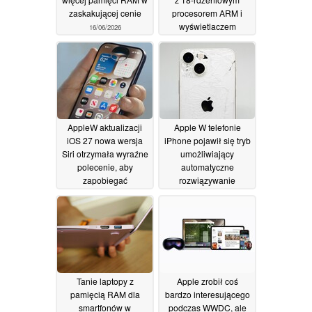
zaskakującej cenie
procesorem ARM i
wyświetlaczem
16/06/2026
AMOLED o
częstotliwości
odświeżania 120 Hz
16/06/2026
AppleW aktualizacji
Apple W telefonie
iOS 27 nowa wersja
iPhone pojawił się tryb
Siri otrzymała wyraźne
umożliwiający
polecenie, aby
automatyczne
zapobiegać
rozwiązywanie
problemom związanym
problemów z
z tożsamością i
oprogramowaniem
stronniczością
11/06/2026
sztucznej inteligencji
12/06/2026
Tanie laptopy z
Apple zrobił coś
pamięcią RAM dla
bardzo interesującego
smartfonów w
podczas WWDC, ale