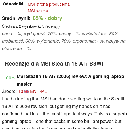
Odnośniki
MSI strona producenta
MSI sekcja
85%
- dobry
Średni wynik:
Średnia z
2
wyników (z
3
recenzji)
cena: - %, wydajność: 70%, cechy: - %, wyświetlacz: 80%
mobilność: 60%, wykonanie: 70%, ergonomia: - %, wpływ na
otoczenie: - %
Recenzje dla MSI Stealth 16 AI+ B3WI
MSI Stealth 16 AI+ (2026) review: A gaming laptop
100%
master
Źródło:
T3
EN→PL
I had a feeling that MSI had done sterling work on the Stealth
16 AI+'s 2026 revision, but getting my hands on it has
confirmed that in all the most important ways. This is a superb
gaming laptop – one that packs in some brilliant power, but
also has a design that's mature and delightfully simple.