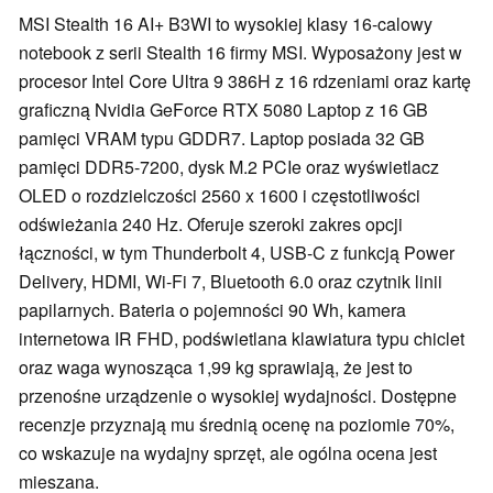
MSI Stealth 16 AI+ B3WI to wysokiej klasy 16-calowy
notebook z serii Stealth 16 firmy MSI. Wyposażony jest w
procesor Intel Core Ultra 9 386H z 16 rdzeniami oraz kartę
graficzną Nvidia GeForce RTX 5080 Laptop z 16 GB
pamięci VRAM typu GDDR7. Laptop posiada 32 GB
pamięci DDR5-7200, dysk M.2 PCIe oraz wyświetlacz
OLED o rozdzielczości 2560 x 1600 i częstotliwości
odświeżania 240 Hz. Oferuje szeroki zakres opcji
łączności, w tym Thunderbolt 4, USB-C z funkcją Power
Delivery, HDMI, Wi-Fi 7, Bluetooth 6.0 oraz czytnik linii
papilarnych. Bateria o pojemności 90 Wh, kamera
internetowa IR FHD, podświetlana klawiatura typu chiclet
oraz waga wynosząca 1,99 kg sprawiają, że jest to
przenośne urządzenie o wysokiej wydajności. Dostępne
recenzje przyznają mu średnią ocenę na poziomie 70%,
co wskazuje na wydajny sprzęt, ale ogólna ocena jest
mieszana.