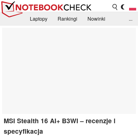
Laptopy
Rankingi
Nowinki
...
Biblioteka
Info
Szukajka recenzji
MSI Stealth 16 AI+ B3WI – recenzje i
specyfikacja