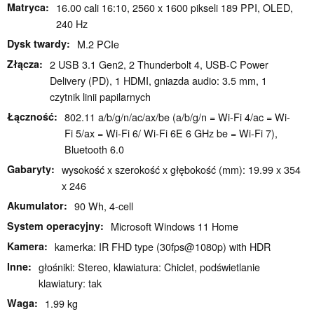
Matryca
16.00 cali 16:10, 2560 x 1600 pikseli 189 PPI, OLED,
240 Hz
Dysk twardy
M.2 PCIe
Złącza
2 USB 3.1 Gen2, 2 Thunderbolt 4, USB-C Power
Delivery (PD), 1 HDMI, gniazda audio: 3.5 mm, 1
czytnik linii papilarnych
Łączność
802.11 a/​b/​g/​n/​ac/​ax/​be (a/b/g/n = Wi-Fi 4/ac = Wi-
Fi 5/ax = Wi-Fi 6/ Wi-Fi 6E 6 GHz be = Wi-Fi 7),
Bluetooth 6.0
Gabaryty
wysokość x szerokość x głębokość (mm): 19.99 x 354
x 246
Akumulator
90 Wh, 4-cell
System operacyjny
Microsoft Windows 11 Home
Kamera
kamerka: IR FHD type (30fps@1080p) with HDR
Inne
głośniki: Stereo, klawiatura: Chiclet, podświetlanie
klawiatury: tak
Waga
1.99 kg