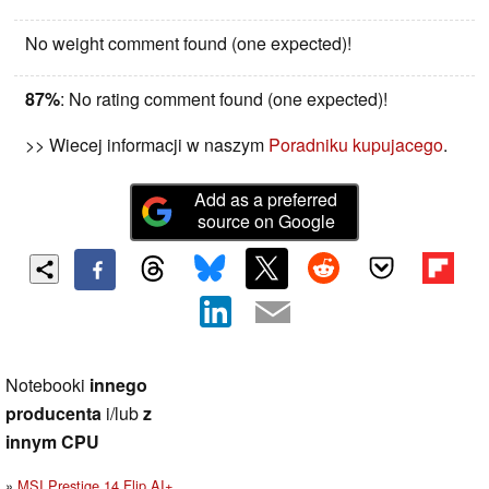
No weight comment found (one expected)!
87%
: No rating comment found (one expected)!
>> Wiecej informacji w naszym
Poradniku kupujacego
.
Add as a preferred
source on Google
Notebooki
innego
producenta
i/lub
z
innym CPU
MSI Prestige 14 Flip AI+