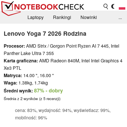
Laptopy
Rankingi
Nowinki
...
Biblioteka
Info
Szukajka recenzji
Lenovo Yoga 7 2026 Rodzina
Procesor:
AMD Strix / Gorgon Point Ryzen AI 7 445, Intel
Panther Lake Ultra 7 355
Karta graficzna:
AMD Radeon 840M, Intel Intel Graphics 4
Xe3 PTL
Matryca:
14.00 ", 16.00 "
Waga:
1.38kg, 1.74kg
87%
- dobry
Średni wynik:
Średnia z
2
wyników (z
5
recenzji)
cena: 83%, wydajność: 94%, wyświetlacz: 99%,
mobilność: 96%