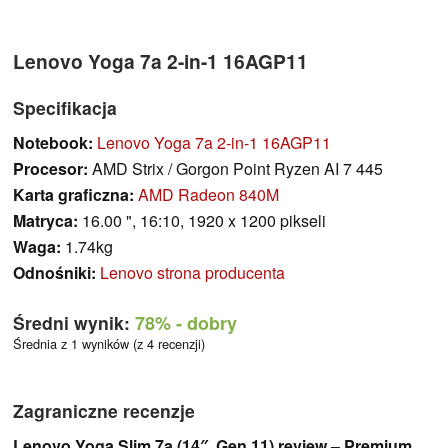
Lenovo Yoga 7a 2-in-1 16AGP11
Specifikacja
Notebook:
Lenovo Yoga 7a 2-in-1 16AGP11
Procesor:
AMD Strix / Gorgon Point Ryzen AI 7 445
Karta graficzna:
AMD Radeon 840M
Matryca:
16.00 ", 16:10, 1920 x 1200 pikseli
Waga:
1.74kg
Odnośniki:
Lenovo strona producenta
Średni wynik:
78%
- dobry
Średnia z 1 wyników (z 4 recenzji)
Zagraniczne recenzje
Lenovo Yoga Slim 7a (14″, Gen 11) review – Premium