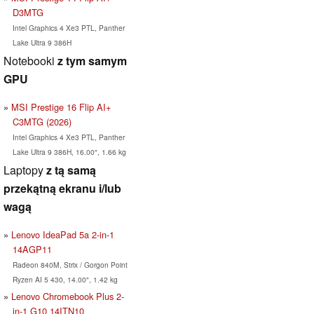
D3MTG
Intel Graphics 4 Xe3 PTL, Panther
Lake Ultra 9 386H
Notebooki
z tym samym
GPU
MSI Prestige 16 Flip AI+
C3MTG (2026)
Intel Graphics 4 Xe3 PTL, Panther
Lake Ultra 9 386H, 16.00", 1.66 kg
Laptopy
z tą samą
przekątną ekranu i/lub
wagą
Lenovo IdeaPad 5a 2-in-1
14AGP11
Radeon 840M, Strix / Gorgon Point
Ryzen AI 5 430, 14.00", 1.42 kg
Lenovo Chromebook Plus 2-
in-1 G10 14ITN10