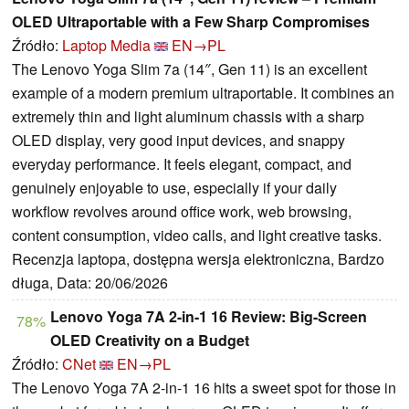
OLED Ultraportable with a Few Sharp Compromises
Źródło:
Laptop Media
EN→PL
The Lenovo Yoga Slim 7a (14″, Gen 11) is an excellent
example of a modern premium ultraportable. It combines an
extremely thin and light aluminum chassis with a sharp
OLED display, very good input devices, and snappy
everyday performance. It feels elegant, compact, and
genuinely enjoyable to use, especially if your daily
workflow revolves around office work, web browsing,
content consumption, video calls, and light creative tasks.
Recenzja laptopa, dostępna wersja elektroniczna, Bardzo
długa, Data: 20/06/2026
Lenovo Yoga 7A 2-in-1 16 Review: Big-Screen
78%
OLED Creativity on a Budget
Źródło:
CNet
EN→PL
The Lenovo Yoga 7A 2-in-1 16 hits a sweet spot for those in