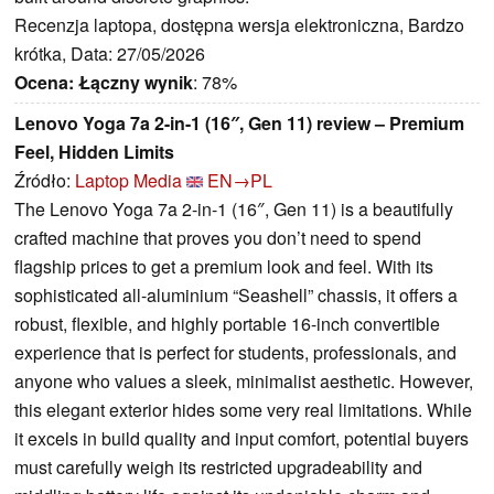
Recenzja laptopa, dostępna wersja elektroniczna, Bardzo
krótka, Data: 27/05/2026
Ocena:
Łączny wynik
: 78%
Lenovo Yoga 7a 2-in-1 (16″, Gen 11) review – Premium
Feel, Hidden Limits
Źródło:
Laptop Media
EN→PL
The Lenovo Yoga 7a 2-in-1 (16″, Gen 11) is a beautifully
crafted machine that proves you don’t need to spend
flagship prices to get a premium look and feel. With its
sophisticated all-aluminium “Seashell” chassis, it offers a
robust, flexible, and highly portable 16-inch convertible
experience that is perfect for students, professionals, and
anyone who values a sleek, minimalist aesthetic. However,
this elegant exterior hides some very real limitations. While
it excels in build quality and input comfort, potential buyers
must carefully weigh its restricted upgradeability and