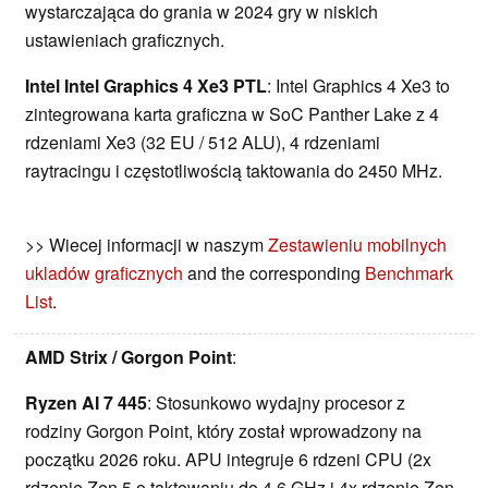
wystarczająca do grania w 2024 gry w niskich
ustawieniach graficznych.
Intel Intel Graphics 4 Xe3 PTL
: Intel Graphics 4 Xe3 to
zintegrowana karta graficzna w SoC Panther Lake z 4
rdzeniami Xe3 (32 EU / 512 ALU), 4 rdzeniami
raytracingu i częstotliwością taktowania do 2450 MHz.
>> Wiecej informacji w naszym
Zestawieniu mobilnych
ukladów graficznych
and the corresponding
Benchmark
List
.
AMD Strix / Gorgon Point
:
Ryzen AI 7 445
: Stosunkowo wydajny procesor z
rodziny Gorgon Point, który został wprowadzony na
początku 2026 roku. APU integruje 6 rdzeni CPU (2x
rdzenie Zen 5 o taktowaniu do 4,6 GHz i 4x rdzenie Zen