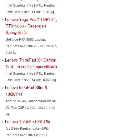
Intel Graphics 4 Xe3 PTL, Panther
Lake Ultra 5 325, 14.00", 1.36 kg
Lenovo Yoga Pro 7 15IPH11,
RTX 5050 - Recenzje i
Specyfikacja
GeForce RTX 5050 Laptop,
Panther Lake Ultra 7 356H, 15.30",
1.59 kg
Lenovo ThinkPad X1 Carbon
G14 – recenzje i specyfikacja
Intel Graphics 4 Xe3 PTL, Panther
Lake Ultra 7 355, 14.00", 0.998 kg
Lenovo IdeaPad Slim 5
13Q8Y11
Adreno X2-45, Snapdragon X2 SD
X2 Plus X2P-42-100, 13.30", 1.19
kg
Lenovo ThinkPad X9-15p
Arc B390 Panther Lake iGPU,
Panther Lake Ultra X9 388H,