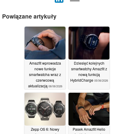
Powiązane artykuły
Amazfit wprowadza
Dziesięć kolejnych
nowe funkcje
smartwatchy Amazfit z
smartwatcha wraz z
nową funkcją
czerwcową
HybridCharge
05/06/2026
aktualizacją
06/06/2026
Zepp OS 6: Nowy
Pasek Amazfit Helio