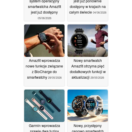
system operacyjny
jest już ponownie
smartwatcha Amazfit
dostępny w krajach na
jest już dostępny
całym świecie
04/06/2026
05/06/2026
Amazfit wprowadza
Nowy smartwatch
nowe funkcje związane
Amazfit otrzyma pięć
z BioCharge do
dodatkowych funkcji w
smartwatchy
aktualizacji
29/05/2026
29/05/2026
Garmin wprowadza
Nowy, przystępny
prawie dwa tuziny
cenowo smartwatch