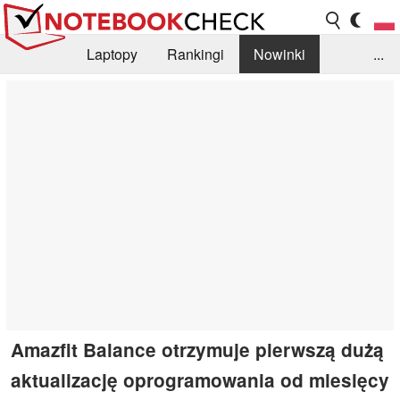
Laptopy
Rankingi
Nowinki
...
Biblioteka
Info
Szukajka recenzji
Amazfit Balance otrzymuje pierwszą dużą
aktualizację oprogramowania od miesięcy