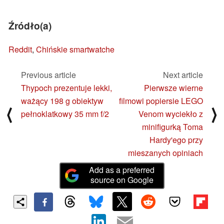
Źródło(a)
Reddit
,
Chińskie smartwatche
Previous article
Next article
Thypoch prezentuje lekki,
Pierwsze wierne
ważący 198 g obiektyw
filmowi popiersie LEGO
⟨
⟩
pełnoklatkowy 35 mm f/2
Venom wyciekło z
minifigurką Toma
Hardy'ego przy
mieszanych opiniach
Add as a preferred
source on Google