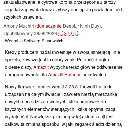
zaktualizowane, a cyfrowa korona przekręcona z tarczy
zegarka zapewnia teraz szybszy dostęp do powiadomień i
szybkich ustawień.
Antony Muchiri (
tłumaczenie
DeepL / Ninh Duy),
Opublikowany
26/05/2026
🇺🇸
🇩🇪
...
Wearable
Software
Smartwatch
Kiedy producent nadal inwestuje w swoją istniejącą linię
sprzętu, zawsze jest to dobry znak. Po dość długim
okresie ciszy,
Amazfit
wypycha teraz główne odświeżenie
oprogramowania dla
Amazfit Balance
smartwatch.
Nowy firmware, numer wersji
3.28.8.1
powoli trafia do
urządzeń na całym świecie i zawiera niezłą mieszankę
nowych narzędzi zdrowotnych, kilka poprawek do
fizycznych elementów sterujących i kilka optymalizacji
wydajności. Największą zmianą w tej aktualizacji jest
całkowita zmiana sposobu, w jaki zegarek śledzi dzienną