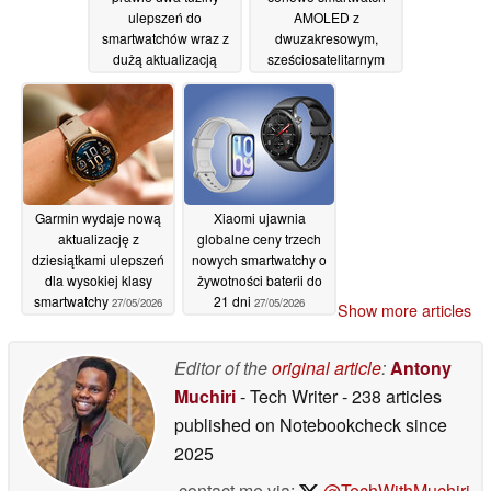
ulepszeń do
AMOLED z
smartwatchów wraz z
dwuzakresowym,
dużą aktualizacją
sześciosatelitarnym
GPS i bezpłatnym
28/05/2026
paskiem ze stali
nierdzewnej
27/05/2026
Garmin wydaje nową
Xiaomi ujawnia
aktualizację z
globalne ceny trzech
dziesiątkami ulepszeń
nowych smartwatchy o
dla wysokiej klasy
żywotności baterii do
smartwatchy
21 dni
27/05/2026
27/05/2026
Show more articles
Editor of the
original article
:
Antony
Muchiri
- Tech Writer
- 238 articles
published on Notebookcheck
since
2025
contact me via:
@TechWithMuchiri