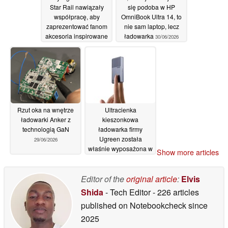
Star Rail nawiązały
się podoba w HP
współpracę, aby
OmniBook Ultra 14, to
zaprezentować fanom
nie sam laptop, lecz
akcesoria inspirowane
ładowarka
30/06/2026
postacią Yao Guang
30/06/2026
Rzut oka na wnętrze
Ultracienka
ładowarki Anker z
kieszonkowa
technologią GaN
ładowarka firmy
Ugreen została
29/06/2026
właśnie wyposażona w
Show more articles
wydajny moduł o mocy
65 W
26/06/2026
Editor of the
original article
:
Elvis
Shida
- Tech Editor
- 226 articles
published on Notebookcheck
since
2025