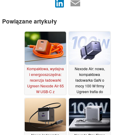
Powiązane artykuły
Kompaktowa, wydajna
Nexode Air: nowa,
i energooszczędna:
kompaktowa
recenzja ładowarki
ładowarka GaN o
Ugreen Nexode Air 65
mocy 100 W firmy
W USB-C z
Ugreen trafia do
technologią GaN
sprzedaży w Wielkiej
Brytanii
15/07/2026
08/07/2026