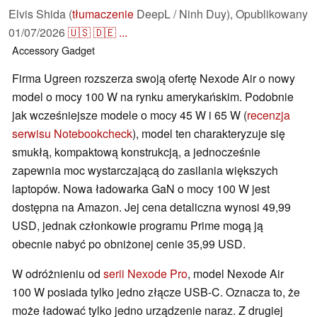
Elvis Shida (
tłumaczenie
DeepL / Ninh Duy),
Opublikowany
01/07/2026
🇺🇸
🇩🇪
...
Accessory
Gadget
Firma Ugreen rozszerza swoją ofertę Nexode Air o nowy
model o mocy 100 W na rynku amerykańskim. Podobnie
jak wcześniejsze modele o mocy 45 W i 65 W (
recenzja
serwisu Notebookcheck
), model ten charakteryzuje się
smukłą, kompaktową konstrukcją, a jednocześnie
zapewnia moc wystarczającą do zasilania większych
laptopów. Nowa ładowarka GaN o mocy 100 W jest
dostępna na Amazon. Jej cena detaliczna wynosi 49,99
USD, jednak członkowie programu Prime mogą ją
obecnie nabyć po obniżonej cenie 35,99 USD.
W odróżnieniu od
serii Nexode Pro
, model Nexode Air
100 W posiada tylko jedno złącze USB-C. Oznacza to, że
może ładować tylko jedno urządzenie naraz. Z drugiej