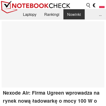
Laptopy
Rankingi
Nowinki
...
Biblioteka
Info
Szukajka recenzji
Nexode Air: Firma Ugreen wprowadza na
rynek nową ładowarkę o mocy 100 W o