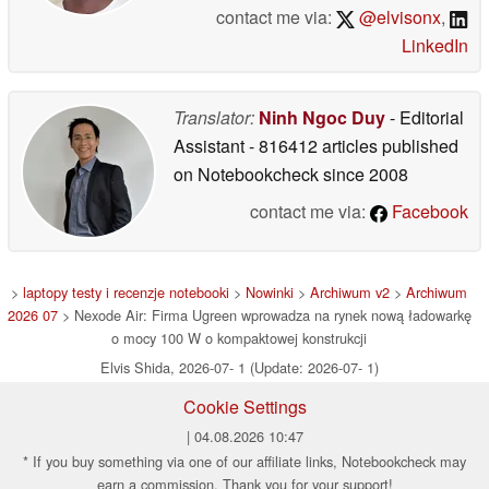
contact me via:
@elvisonx
,
LinkedIn
Translator:
Ninh Ngoc Duy
- Editorial
Assistant
- 816412 articles published
on Notebookcheck
since 2008
contact me via:
Facebook
>
laptopy testy i recenzje notebooki
>
Nowinki
>
Archiwum v2
>
Archiwum
2026 07
> Nexode Air: Firma Ugreen wprowadza na rynek nową ładowarkę
o mocy 100 W o kompaktowej konstrukcji
Elvis Shida, 2026-07- 1 (Update: 2026-07- 1)
Cookie Settings
| 04.08.2026 10:47
* If you buy something via one of our affiliate links, Notebookcheck may
earn a commission. Thank you for your support!