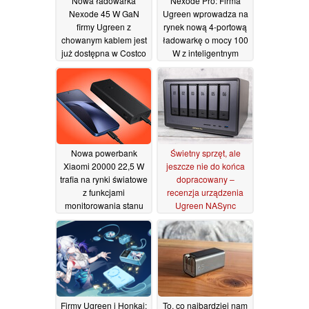
Nowa ładowarka
Nexode Pro: Firma
Nexode 45 W GaN
Ugreen wprowadza na
firmy Ugreen z
rynek nową 4-portową
chowanym kablem jest
ładowarkę o mocy 100
już dostępna w Costco
W z inteligentnym
wyświetlaczem
08/07/2026
02/07/2026
Nowa powerbank
Świetny sprzęt, ale
Xiaomi 20000 22,5 W
jeszcze nie do końca
trafia na rynki światowe
dopracowany –
z funkcjami
recenzja urządzenia
monitorowania stanu
Ugreen NASync
baterii oraz obsługą
DXP6800 Pro
02/07/2026
potrójnego ładowania
02/07/2026
Firmy Ugreen i Honkai:
To, co najbardziej nam