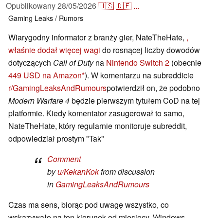
Opublikowany
28/05/2026
🇺🇸
🇩🇪
...
Gaming
Leaks / Rumors
Wiarygodny informator z branży gier, NateTheHate,
,
właśnie dodał więcej wagi
do rosnącej liczby dowodów
dotyczących
Call of Duty
na
Nintendo Switch 2
(obecnie
449 USD na Amazon
). W komentarzu na subreddicie
r/GamingLeaksAndRumours
potwierdził on, że podobno
Modern Warfare 4
będzie pierwszym tytułem CoD na tej
platformie. Kiedy komentator zasugerował to samo,
NateTheHate, który regularnie monitoruje subreddit,
odpowiedział prostym "Tak"
Comment
by
u/KekanKok
from discussion
in
GamingLeaksAndRumours
Czas ma sens, biorąc pod uwagę wszystko, co
wskazywało na ten kierunek od miesięcy. Windows