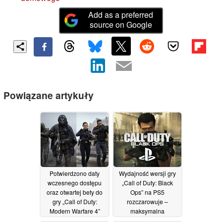
Add as a preferred
source on Google
Powiązane artykuły
Potwierdzono daty
Wydajność wersji gry
wczesnego dostępu
„Call of Duty: Black
oraz otwartej bety do
Ops” na PS5
gry „Call of Duty:
rozczarowuje –
Modern Warfare 4”
maksymalna
rozdzielczość wynosi
21/07/2026