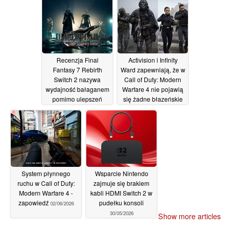
dotyczący czasu gry
14/06/2026
Recenzja Final
Activision i Infinity
Fantasy 7 Rebirth
Ward zapewniają, że w
Switch 2 nazywa
Call of Duty: Modern
wydajność bałaganem
Warfare 4 nie pojawią
pomimo ulepszeń
się żadne błazeńskie
skórki
03/06/2026
02/06/2026
System płynnego
Wsparcie Nintendo
ruchu w Call of Duty:
zajmuje się brakiem
Modern Warfare 4 -
kabli HDMI Switch 2 w
zapowiedź
pudełku konsoli
02/06/2026
30/05/2026
Show more articles