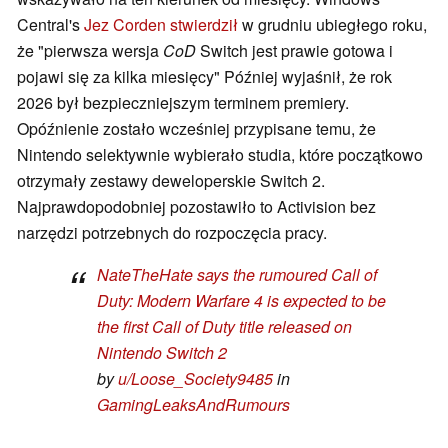
Central's
Jez Corden stwierdził
w grudniu ubiegłego roku,
że "pierwsza wersja
CoD
Switch jest prawie gotowa i
pojawi się za kilka miesięcy" Później wyjaśnił, że rok
2026 był bezpieczniejszym terminem premiery.
Opóźnienie zostało wcześniej przypisane temu, że
Nintendo selektywnie wybierało studia, które początkowo
otrzymały zestawy deweloperskie Switch 2.
Najprawdopodobniej pozostawiło to Activision bez
narzędzi potrzebnych do rozpoczęcia pracy.
NateTheHate says the rumoured Call of
Duty: Modern Warfare 4 is expected to be
the first Call of Duty title released on
Nintendo Switch 2
by
u/Loose_Society9485
in
GamingLeaksAndRumours