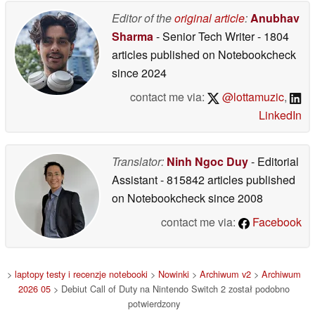
Editor of the
original article
:
Anubhav
Sharma
- Senior Tech Writer
- 1804
articles published on Notebookcheck
since 2024
contact me via:
@lottamuzic
,
LinkedIn
Translator:
Ninh Ngoc Duy
- Editorial
Assistant
- 815842 articles published
on Notebookcheck
since 2008
contact me via:
Facebook
>
laptopy testy i recenzje notebooki
>
Nowinki
>
Archiwum v2
>
Archiwum
2026 05
> Debiut Call of Duty na Nintendo Switch 2 został podobno
potwierdzony