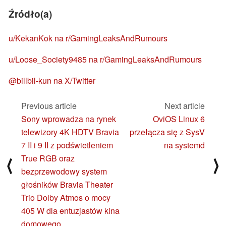
Źródło(a)
u/KekanKok na r/GamingLeaksAndRumours
u/Loose_Society9485 na r/GamingLeaksAndRumours
@billbil-kun na X/Twitter
Previous article
Next article
Sony wprowadza na rynek
OviOS Linux 6
telewizory 4K HDTV Bravia
przełącza się z SysV
7 II i 9 II z podświetleniem
na systemd
True RGB oraz
⟨
⟩
bezprzewodowy system
głośników Bravia Theater
Trio Dolby Atmos o mocy
405 W dla entuzjastów kina
domowego