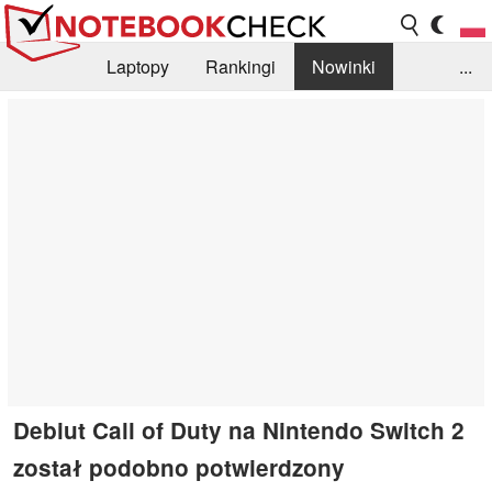
Laptopy
Rankingi
Nowinki
...
Biblioteka
Info
Szukajka recenzji
Debiut Call of Duty na Nintendo Switch 2
został podobno potwierdzony