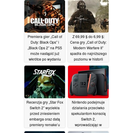
1080p przy 60 Hz
11/07/2026
Premiera gier „Call of
Z 69,99 $ do 6,99 $:
Duty: Black Ops” i
Cena gry „Call of Duty:
„Black Ops 2” na PS5
Modern Warfare II”
może nastąpić już
spadła do najniższego
wkrótce po wydaniu
poziomu w historii
nowej aktualizacji
podczas letniej
wyprzedaży na
04/07/2026
platformie Steam
02/07/2026
Recenzja gry „Star Fox
Nintendo podejmuje
Switch 2” wyciekła
działania przeciwko
przed zniesieniem
spekulantom konsolą
embarga oraz datą
Switch 2,
premiery remake’u
wprowadzając w
Japonii wymóg
24/06/2026