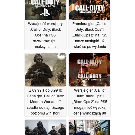
danych
24/07/2026
Wydajność wersji gry
Premiera gier „Call of
„Call of Duty: Black
Duty: Black Ops” i
Ops” na PS5
„Black Ops 2” na PS5
rozczarowuje –
może nastąpić już
maksymalna
wkrótce po wydaniu
rozdzielczość wynosi
nowej aktualizacji
1080p przy 60 Hz
04/07/2026
11/07/2026
Z 69,99 $ do 6,99 $:
Wersje gier „Call of
Cena gry „Call of Duty:
Duty: Black Ops” i
Modern Warfare II”
„Black Ops 2” na PS5
spadła do najniższego
mogą mieć wysoką
poziomu w historii
cenę wynoszącą 80
podczas letniej
dolarów
22/06/2026
wyprzedaży na
platformie Steam