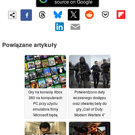
source on Google
Powiązane artykuły
Gry na konsolę Xbox
Potwierdzono daty
360 na komputerach
wczesnego dostępu
PC przy użyciu
oraz otwartej bety do
emulatora firmy
gry „Call of Duty:
Microsoft będą
Modern Warfare 4”
prawdopodobnie
21/07/2026
dostępne po odkryciu
wyników analizy