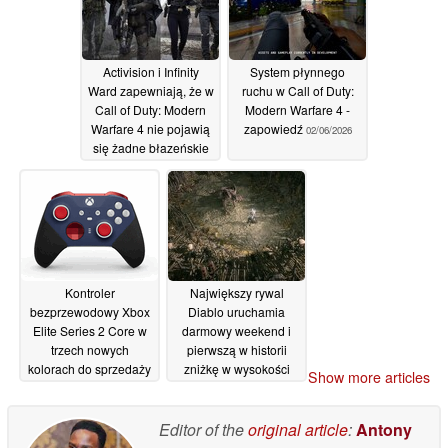
02/07/2026
Activision i Infinity
System płynnego
Ward zapewniają, że w
ruchu w Call of Duty:
Call of Duty: Modern
Modern Warfare 4 -
Warfare 4 nie pojawią
zapowiedź
02/06/2026
się żadne błazeńskie
skórki
02/06/2026
Kontroler
Największy rywal
bezprzewodowy Xbox
Diablo uruchamia
Elite Series 2 Core w
darmowy weekend i
trzech nowych
pierwszą w historii
kolorach do sprzedaży
zniżkę w wysokości
Show more articles
w Best Buy
50%
01/06/2026
31/05/2026
Editor of the
original article
:
Antony