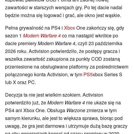
zawartości w starszych wersjach gry. Po tej dacie nadal
będzie można się logować i grać, ale okno jest wąskie.
Pełna grywalność na PS4 i
Xbox
One zakończy się, gdy
sezon 1
Modern Warfare 4
co ma nastąpić wkrótce po
dacie premiery
Modern Warfare 4
, czyli 23 października
2026 roku. Activision potwierdziło, że postępy gracza i
wszelka zawartość zakupiona za punkty COD zostaną
przeniesione na obsługiwane platformy za pośrednictwem
połączonego konta Activision, w tym
PS5
xbox Series S
lub X oraz PC.
Decyzja ta nie jest wielkim szokiem. Activision
potwierdziło już, że
Modern Warfare 4
nie ukaże się na
PS4 ani Xbox One. Obsługa
Warzone
zmierza w tym
samym kierunku, ale jest to większa sprawa, biorąc pod
uwagę, że gra jest darmowa i utrzymuje dużą bazę graczy
na obu generacjach konsol od czasu premiery w 2020