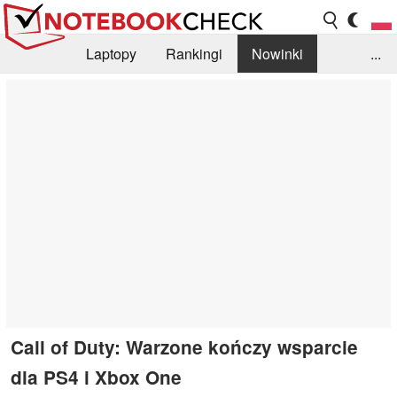
Laptopy
Rankingi
Nowinki
...
Biblioteka
Info
Szukajka recenzji
Call of Duty: Warzone kończy wsparcie
dla PS4 i Xbox One