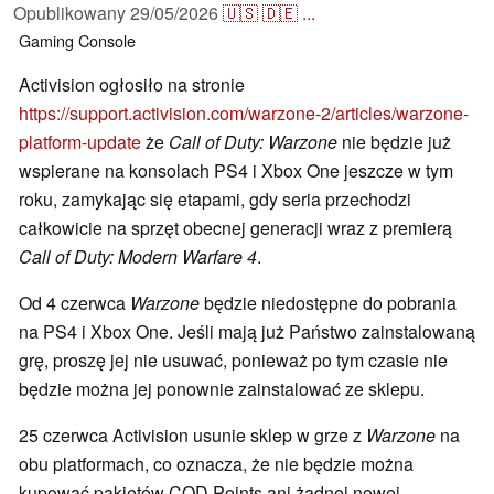
Opublikowany
29/05/2026
🇺🇸
🇩🇪
...
Gaming
Console
Activision ogłosiło na stronie
https://support.activision.com/warzone-2/articles/warzone-
platform-update
że
Call of Duty: Warzone
nie będzie już
wspierane na konsolach PS4 i Xbox One jeszcze w tym
roku, zamykając się etapami, gdy seria przechodzi
całkowicie na sprzęt obecnej generacji wraz z premierą
Call of Duty: Modern Warfare 4
.
Od 4 czerwca
Warzone
będzie niedostępne do pobrania
na PS4 i Xbox One. Jeśli mają już Państwo zainstalowaną
grę, proszę jej nie usuwać, ponieważ po tym czasie nie
będzie można jej ponownie zainstalować ze sklepu.
25 czerwca Activision usunie sklep w grze z
Warzone
na
obu platformach, co oznacza, że nie będzie można
kupować pakietów COD Points ani żadnej nowej