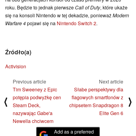
roku. Będzie to jednak pierwsze
Call of Duty
, które ukaże
się na konsoli Nintendo w tej dekadzie, ponieważ
Modern
Warfare 4
pojawi się na
Nintendo Switch 2
.
Źródło(a)
Activision
Previous article
Next article
Tim Sweeney z Epic
Słabe perspektywy dla
potępia podwyżkę cen
flagowych smartfonów z
⟨
⟩
Steam Deck,
chipsetem Snapdragon 8
nazywając Gabe'a
Elite Gen 6
Newella chciwcem
Add as a preferred