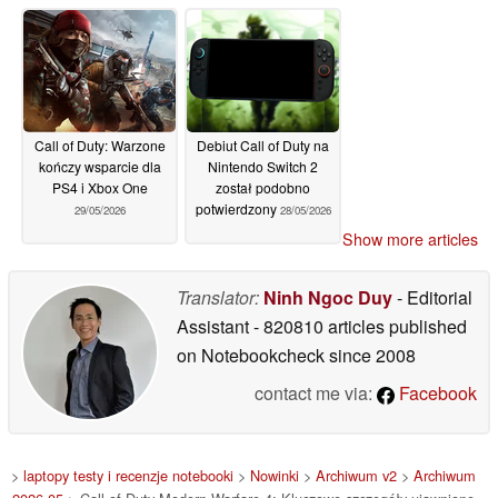
Call of Duty: Warzone
Debiut Call of Duty na
kończy wsparcie dla
Nintendo Switch 2
PS4 i Xbox One
został podobno
potwierdzony
29/05/2026
28/05/2026
Show more articles
Translator:
Ninh Ngoc Duy
- Editorial
Assistant
- 820810 articles published
on Notebookcheck
since 2008
contact me via:
Facebook
>
laptopy testy i recenzje notebooki
>
Nowinki
>
Archiwum v2
>
Archiwum