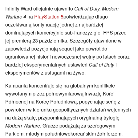
Infinity Ward oficjalnie ujawniło
Call of Duty: Modern
Warfare 4
na
PlayStation 5
potwierdzając długo
oczekiwaną kontynuację jednej z najbardziej
dominujących komercyjnie sub-franczyz gier FPS przed
jej premierą 23 października. Szczegóły ujawnione w
zapowiedzi pozycjonują sequel jako powrót do
ugruntowanej historii nowoczesnej wojny po latach coraz
bardziej eksperymentalnych ustawień
Call of Duty
i
eksperymentów z usługami na żywo.
Kampania koncentruje się na globalnym konflikcie
wywołanym przez pełnowymiarową inwazję Korei
Północnej na Koreę Południową, popychając serię z
powrotem w kierunku geopolitycznych działań wojennych
na dużą skalę, przypominających oryginalną trylogię
Modern Warfare
. Gracze podążają za szeregowym
Parkiem, młodym południowokoreańskim żołnierzem,