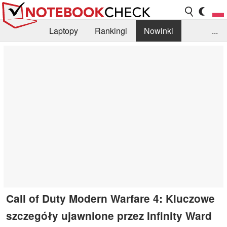
Laptopy
Rankingi
Nowinki
...
Biblioteka
Info
Szukajka recenzji
Call of Duty Modern Warfare 4: Kluczowe
szczegóły ujawnione przez Infinity Ward