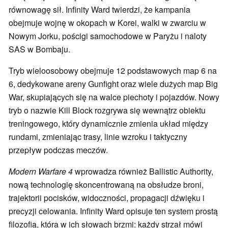
równowagę sił. Infinity Ward twierdzi, że kampania
obejmuje wojnę w okopach w Korei, walki w zwarciu w
Nowym Jorku, pościgi samochodowe w Paryżu i naloty
SAS w Bombaju.
Tryb wieloosobowy obejmuje 12 podstawowych map 6 na
6, dedykowane areny Gunfight oraz wiele dużych map Big
War, skupiających się na walce piechoty i pojazdów. Nowy
tryb o nazwie Kill Block rozgrywa się wewnątrz obiektu
treningowego, który dynamicznie zmienia układ między
rundami, zmieniając trasy, linie wzroku i taktyczny
przepływ podczas meczów.
Modern Warfare 4
wprowadza również Ballistic Authority,
nową technologię skoncentrowaną na obsłudze broni,
trajektorii pocisków, widoczności, propagacji dźwięku i
precyzji celowania. Infinity Ward opisuje ten system prostą
filozofią, która w ich słowach brzmi: każdy strzał mówi