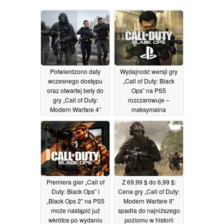
Potwierdzono daty
Wydajność wersji gry
wczesnego dostępu
„Call of Duty: Black
oraz otwartej bety do
Ops” na PS5
gry „Call of Duty:
rozczarowuje –
Modern Warfare 4”
maksymalna
rozdzielczość wynosi
21/07/2026
1080p przy 60 Hz
11/07/2026
Premiera gier „Call of
Z 69,99 $ do 6,99 $:
Duty: Black Ops” i
Cena gry „Call of Duty:
„Black Ops 2” na PS5
Modern Warfare II”
może nastąpić już
spadła do najniższego
wkrótce po wydaniu
poziomu w historii