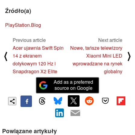
Źródło(a)
PlayStation.Blog
Previous article
Next article
Acer ujawnia Swift Spin
Nowe, tańsze telewizory
⟨
⟩
14 z ekranem
Xiaomi Mini LED
dotykowym 120 Hz i
wprowadzane na rynek
Snapdragon X2 Elite
globalny
Add as a preferred
source on Google
Powiązane artykuły