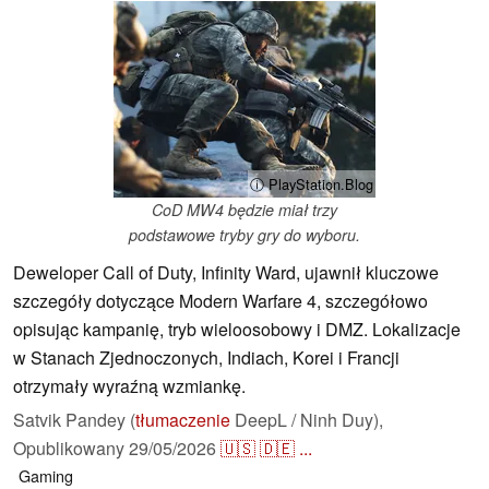
ⓘ PlayStation.Blog
CoD MW4 będzie miał trzy
podstawowe tryby gry do wyboru.
Deweloper Call of Duty, Infinity Ward, ujawnił kluczowe
szczegóły dotyczące Modern Warfare 4, szczegółowo
opisując kampanię, tryb wieloosobowy i DMZ. Lokalizacje
w Stanach Zjednoczonych, Indiach, Korei i Francji
otrzymały wyraźną wzmiankę.
Satvik Pandey (
tłumaczenie
DeepL / Ninh Duy),
Opublikowany
29/05/2026
🇺🇸
🇩🇪
...
Gaming