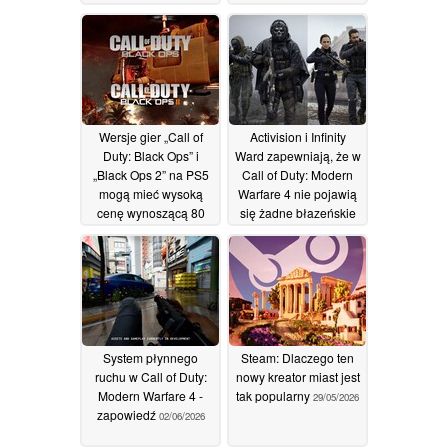
nowej aktualizacji
podczas letniej
wyprzedaży na
04/07/2026
platformie Steam
02/07/2026
Wersje gier „Call of
Activision i Infinity
Duty: Black Ops” i
Ward zapewniają, że w
„Black Ops 2” na PS5
Call of Duty: Modern
mogą mieć wysoką
Warfare 4 nie pojawią
cenę wynoszącą 80
się żadne błazeńskie
dolarów
skórki
22/06/2026
02/06/2026
System płynnego
Steam: Dlaczego ten
ruchu w Call of Duty:
nowy kreator miast jest
Modern Warfare 4 -
tak popularny
29/05/2026
zapowiedź
02/06/2026