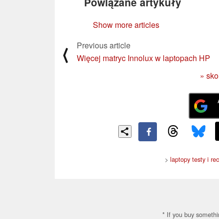
Powiązane artykuły
Show more articles
Previous article
⟨
Więcej matryc Innolux w laptopach HP
» sko
>
laptopy testy i r
* If you buy somethi