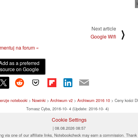
Next article
⟩
Google Wifi
mentuj na forum «
Add as a preferred
source on Google
ecenzje notebooki
>
Nowinki
>
Archiwum v2
>
Archiwum 2016 10
> Ceny kości D
Tomasz Cyba, 2016-10- 4 (Update: 2016-10- 4)
Cookie Settings
| 08.08.2026 08:57
ng via one of our affiliate links, Notebookcheck may earn a commission. Thank 