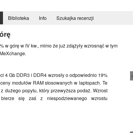
Biblioteka
Info
Szukajka recenzji
órę
 w górę w IV kw., mimo że już zdążyły wzrosnąć w tym
RAMeXchange.
ęci 4 Gb DDR3 i DDR4 wzrosły o odpowiednio 19%
na ceny modułów RAM stosowanych w laptopach. Te
 z dużego popytu, który przewyższa podaż. Wzrost
ierze się zaś z niespodziewanego wzrostu