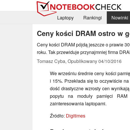
Laptopy
Rankingi
Nowinki
Ceny kości DRAM ostro w g
Ceny kości DRAM pójdą jeszcze o prawie 30%
roku. Tak przewiduje przynajmniej firma D
Tomasz Cyba,
Opublikowany
04/10/2016
We wrześniu średnie ceny kości pami
i 15%. Przekłada się to oczywiście 
dość drastyczne wzrosty cen wynikają
popytu na moduły pamięci RAM b
zainteresowania laptopami.
Źródło:
Digitimes