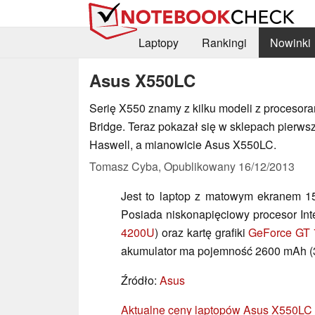
Laptopy
Rankingi
Nowinki
Asus X550LC
Serię X550 znamy z kilku modeli z procesora
Bridge. Teraz pokazał się w sklepach pierw
Haswell, a mianowicie Asus X550LC.
Tomasz Cyba,
Opublikowany
16/12/2013
Jest to laptop z matowym ekranem 15,
Posiada niskonapięciowy procesor Int
4200U
) oraz kartę grafiki
GeForce GT
akumulator ma pojemność 2600 mAh (
Źródło:
Asus
Aktualne ceny laptopów Asus X550LC