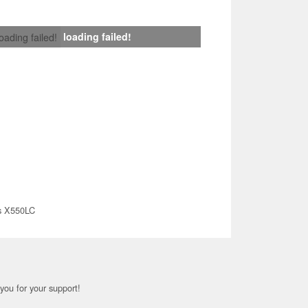
loading failed!
loading failed!
s X550LC
you for your support!