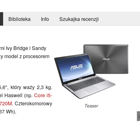
Biblioteka
Info
Szukajka recenzji
mi Ivy Bridge i Sandy
szy model z procesorem
6", który waży 2,3 kg.
el Haswell (np.
Core i5-
 720M
. Czterokomorowy
Teaser
37 Wh).