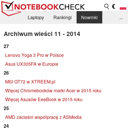
Laptopy
Rankingi
Nowinki
...
Biblioteka
Info
Szukajka recenzji
Archiwum wieści 11 - 2014
27
Lenovo Yoga 3 Pro w Polsce
Asus UX305FA w Europie
26
MSI GT72 w XTREEM.pl
Więcej Chromebooków marki Acer w 2015 roku
Więcej Asusów EeeBook w 2015 roku
25
AMD zacieśni współpracę z ASMedia
24