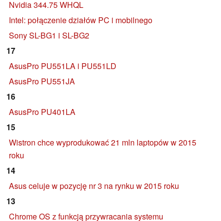
Nvidia 344.75 WHQL
Intel: połączenie działów PC i mobilnego
Sony SL-BG1 i SL-BG2
17
AsusPro PU551LA i PU551LD
AsusPro PU551JA
16
AsusPro PU401LA
15
Wistron chce wyprodukować 21 mln laptopów w 2015
roku
14
Asus celuje w pozycję nr 3 na rynku w 2015 roku
13
Chrome OS z funkcją przywracania systemu