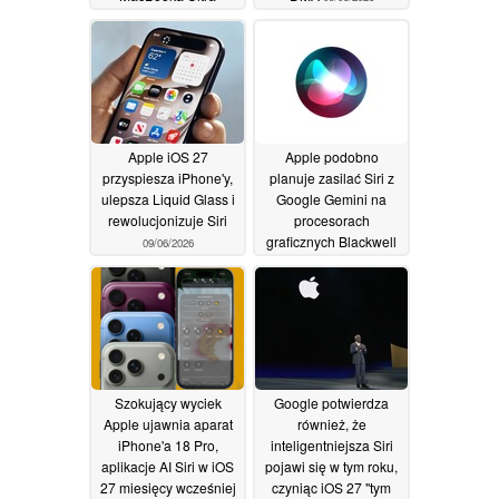
12/06/2026
Apple iOS 27
Apple podobno
przyspiesza iPhone'y,
planuje zasilać Siri z
ulepsza Liquid Glass i
Google Gemini na
rewolucjonizuje Siri
procesorach
graficznych Blackwell
09/06/2026
B200 firmy Nvidia
04/06/2026
Szokujący wyciek
Google potwierdza
Apple ujawnia aparat
również, że
iPhone'a 18 Pro,
inteligentniejsza Siri
aplikacje AI Siri w iOS
pojawi się w tym roku,
27 miesięcy wcześniej
czyniąc iOS 27 "tym