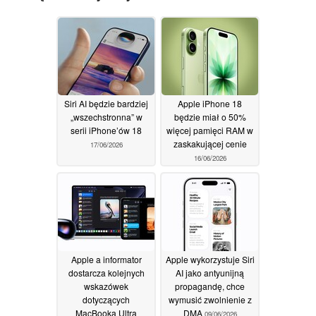
Siri AI będzie bardziej
Apple iPhone 18
„wszechstronna” w
będzie miał o 50%
serii iPhone’ów 18
więcej pamięci RAM w
zaskakującej cenie
17/06/2026
16/06/2026
Apple a informator
Apple wykorzystuje Siri
dostarcza kolejnych
AI jako antyunijną
wskazówek
propagandę, chce
dotyczących
wymusić zwolnienie z
MacBooka Ultra
DMA
09/06/2026