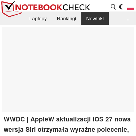
Laptopy
Rankingi
Nowinki
...
Biblioteka
Info
Szukajka recenzji
WWDC | AppleW aktualizacji iOS 27 nowa
wersja Siri otrzymała wyraźne polecenie,