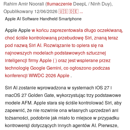
Rahim Amir Noorali (
tłumaczenie
DeepL / Ninh Duy),
Opublikowany
12/06/2026
🇺🇸
🇩🇪
...
Apple
AI
Software
Handheld
Smartphone
Apple Apple
w końcu zaprezentowała długo oczekiwaną,
choć ściśle kontrolowaną przebudowę Siri, znaną teraz
pod nazwą Siri AI. Rozwiązanie to opiera się na
najnowszych modelach podstawowych sztucznej
inteligencji firmy Apple ( ) oraz jest wspierane przez
technologię Google Gemini, co ogłoszono podczas
konferencji WWDC 2026 Apple
.
Siri AI zostanie wprowadzona w systemach iOS 27 i
macOS 27 Golden Gate, wykorzystując trzy podstawowe
modele AFM. Apple stara się ściśle kontrolować Siri, aby
zapewnić, że nie rozwinie ona własnych uprzedzeń ani
tożsamości, podobnie jak miało to miejsce w przypadku
kontrowersji dotyczących innych agentów AI. Pierwsze,