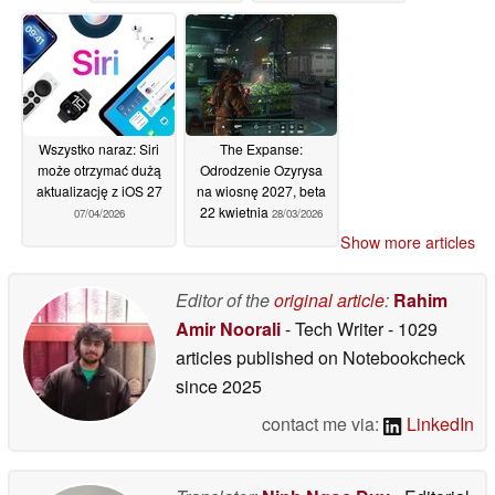
jedynym
28/05/2026
23/04/2026
Wszystko naraz: Siri
The Expanse:
może otrzymać dużą
Odrodzenie Ozyrysa
aktualizację z iOS 27
na wiosnę 2027, beta
22 kwietnia
07/04/2026
28/03/2026
Show more articles
Editor of the
original article
:
Rahim
Amir Noorali
- Tech Writer
- 1029
articles published on Notebookcheck
since 2025
contact me via:
LinkedIn