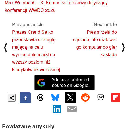
Max Weinbach – X
,
Komunikat prasowy dotyczący
konferencji WWDC 2026
Previous article
Next article
Prezes Grand Seiko
Pies strzelił do
przedstawia strategię
sąsiada, ale uratował
⟨
⟩
mającą na celu
go komputer do gier
wyniesienie marki na
sąsiada
wyższy poziom niż
kiedykolwiek wcześniej
Add as a preferred
source on Google
Powiązane artykuły