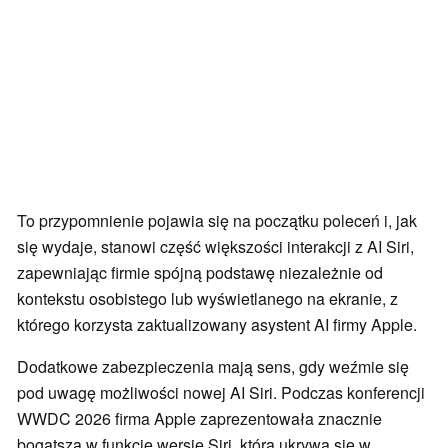
To przypomnienie pojawia się na początku poleceń i, jak
się wydaje, stanowi część większości interakcji z AI Siri,
zapewniając firmie spójną podstawę niezależnie od
kontekstu osobistego lub wyświetlanego na ekranie, z
którego korzysta zaktualizowany asystent AI firmy Apple.
Dodatkowe zabezpieczenia mają sens, gdy weźmie się
pod uwagę możliwości nowej AI Siri. Podczas konferencji
WWDC 2026 firma Apple zaprezentowała znacznie
bogatszą w funkcje wersję Siri, która ukrywa się w