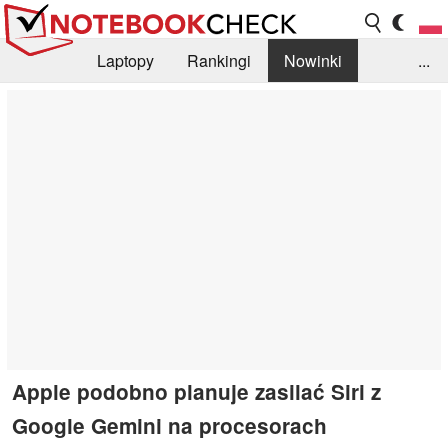
Laptopy
Rankingi
Nowinki
...
Biblioteka
Info
Szukajka recenzji
Apple podobno planuje zasilać Siri z
Google Gemini na procesorach