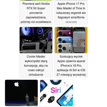
Premiera serii Nvidia
Apple iPhone 17 Pro
RTX 50 Super
Max Master of Time to
ponownie
luksusowy zegarek we
zapowiedziana,
flagowym smartfonie
później niż oczekiwano
08/06/2026
09/06/2026
Cooler Master
Szokujący wyciek
wykorzystał starą
Apple ujawnia aparat
koncepcję, aby na
iPhone'a 18 Pro,
nowo odkryć
aplikacje AI Siri w iOS
chłodzenie
27 miesięcy wcześniej
komputerów PC
28/05/2026
04/06/2026