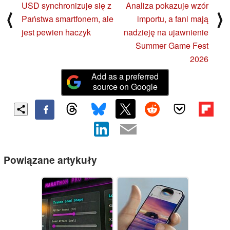
USD synchronizuje się z
Analiza pokazuje wzór
⟨
⟩
Państwa smartfonem, ale
importu, a fani mają
jest pewien haczyk
nadzieję na ujawnienie
Summer Game Fest
2026
Add as a preferred
source on Google
Powiązane artykuły