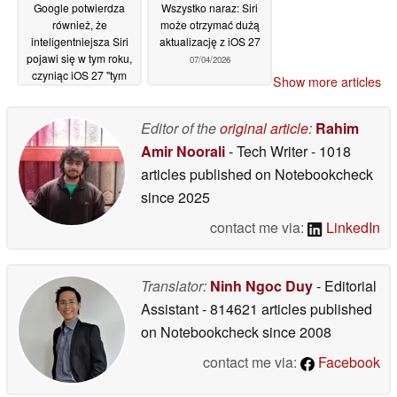
Google potwierdza
Wszystko naraz: Siri
również, że
może otrzymać dużą
inteligentniejsza Siri
aktualizację z iOS 27
pojawi się w tym roku,
07/04/2026
czyniąc iOS 27 "tym
Show more articles
jedynym
23/04/2026
Editor of the
original article
:
Rahim
Amir Noorali
- Tech Writer
- 1018
articles published on Notebookcheck
since 2025
contact me via:
LinkedIn
Translator:
Ninh Ngoc Duy
- Editorial
Assistant
- 814621 articles published
on Notebookcheck
since 2008
contact me via:
Facebook