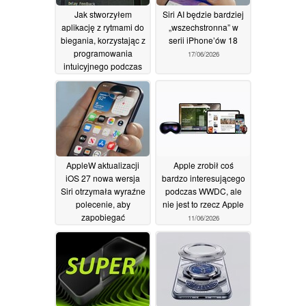
Jak stworzyłem
Siri AI będzie bardziej
aplikację z rytmami do
„wszechstronna” w
biegania, korzystając z
serii iPhone’ów 18
programowania
17/06/2026
intuicyjnego podczas
biegu
06/07/2026
AppleW aktualizacji
Apple zrobił coś
iOS 27 nowa wersja
bardzo interesującego
Siri otrzymała wyraźne
podczas WWDC, ale
polecenie, aby
nie jest to rzecz Apple
zapobiegać
11/06/2026
problemom związanym
z tożsamością i
stronniczością
sztucznej inteligencji
12/06/2026