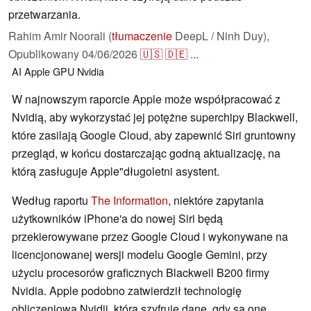
przetwarzania.
Rahim Amir Noorali (
tłumaczenie
DeepL / Ninh Duy),
Opublikowany
04/06/2026
🇺🇸
🇩🇪
...
AI
Apple
GPU
Nvidia
W najnowszym raporcie Apple może współpracować z
Nvidią, aby wykorzystać jej potężne superchipy Blackwell,
które zasilają Google Cloud, aby zapewnić Siri gruntowny
przegląd, w końcu dostarczając godną aktualizację, na
którą zasługuje Apple"długoletni asystent.
Według raportu
The Information
, niektóre zapytania
użytkowników iPhone'a do nowej Siri będą
przekierowywane przez Google Cloud i wykonywane na
licencjonowanej wersji modelu Google Gemini, przy
użyciu procesorów graficznych Blackwell B200 firmy
Nvidia. Apple podobno zatwierdził technologię
obliczeniową Nvidii, która szyfruje dane, gdy są one