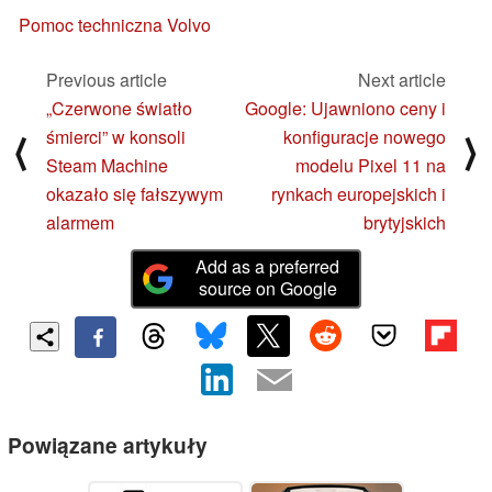
Pomoc techniczna Volvo
Previous article
Next article
„Czerwone światło
Google: Ujawniono ceny i
śmierci” w konsoli
konfiguracje nowego
⟨
⟩
Steam Machine
modelu Pixel 11 na
okazało się fałszywym
rynkach europejskich i
alarmem
brytyjskich
Add as a preferred
source on Google
Powiązane artykuły