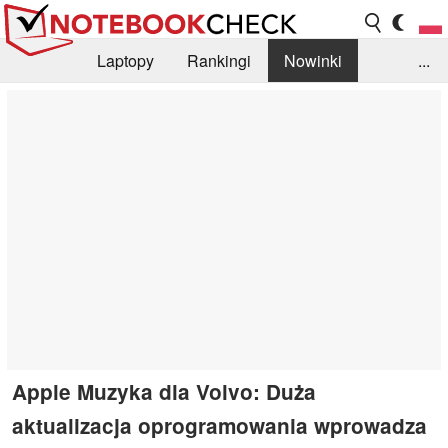
Laptopy
Rankingi
Nowinki
...
Biblioteka
Info
Szukajka recenzji
Apple Muzyka dla Volvo: Duża
aktualizacja oprogramowania wprowadza