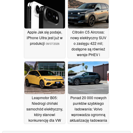
10/07/2026
Apple Jak się podaje,
Citroën C5 Aircross:
iPhone Ultra jest już w
nowy elektryczny SUV
produkcji
o zasięgu 422 mil;
09/07/2026
dostępne są również
wersje PHEV i
hybrydowe
07/07/2026
Leapmotor B05:
Ponad 20 000 nowych
Niedrogi chiński
punktów szybkiego
samochód elektryczny,
ładowania: Volvo
który stanowi
wprowadza ogromną
konkurencję dla VW
aktualizację ładowania
ID.3, ma jednak
dla swojej floty
pewien haczyk
pojazdów