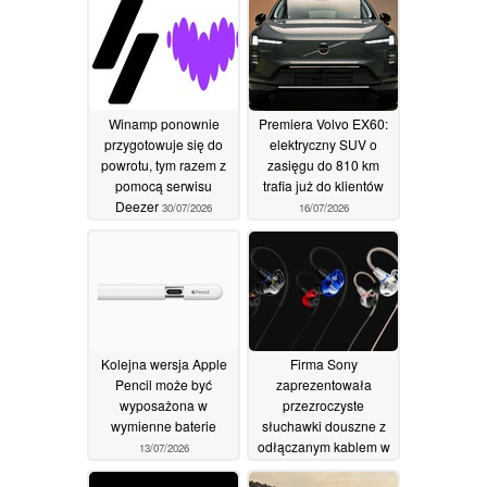
Winamp ponownie
Premiera Volvo EX60:
przygotowuje się do
elektryczny SUV o
powrotu, tym razem z
zasięgu do 810 km
pomocą serwisu
trafia już do klientów
Deezer
30/07/2026
16/07/2026
Kolejna wersja Apple
Firma Sony
Pencil może być
zaprezentowała
wyposażona w
przezroczyste
wymienne baterie
słuchawki douszne z
odłączanym kablem w
13/07/2026
cenie 119 dolarów