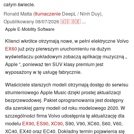
całym świecie.
Ronald Matta (
tłumaczenie
DeepL / Ninh Duy),
Opublikowany
08/07/2026
🇺🇸
🇩🇪
...
Apple
E-Mobility
Software
Klienci wkrótce otrzymają nowe, w pełni elektryczne Volvo
EX60
już przy pierwszym uruchomieniu na dużym
wyświetlaczu pokładowym zobaczą aplikację muzyczną „
Apple ”, ponieważ ten SUV klasy premium jest
wyposażony w tę usługę fabrycznie.
Właściciele starszych modeli otrzymają dostęp do serwisu
strumieniowego Apple Music dzięki prostej aktualizacji
bezprzewodowej. Pakiet oprogramowania jest dostępny
dla szerokiej gamy modeli od roku modelowego 2020. W
szczególności firma Volvo udostępnia tę aktualizację dla
modelu
EX90
,
ES90
,
XC90
, S90, V90, XC60, S60, V60,
XC40, EX40 oraz EC40. Dokładny termin pojawienia się