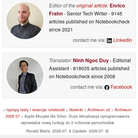
elektrycznych
Editor of the
original article
:
Enrico
17/06/2026
28/05/2026
Frahn
- Senior Tech Writer
- 9145
articles published on Notebookcheck
since 2021
contact me via:
LinkedIn
Translator:
Ninh Ngoc Duy
- Editorial
Assistant
- 818035 articles published
on Notebookcheck
since 2008
contact me via:
Facebook
>
laptopy testy i recenzje notebooki
>
Nowinki
>
Archiwum v2
>
Archiwum
2026 07
> Apple Muzyka dla Volvo: Duża aktualizacja oprogramowania
wprowadza nową funkcję do 2 milionów samochodów
Ronald Matta, 2026-07- 8 (Update: 2026-07- 8)