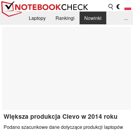
Laptopy
Rankingi
Nowinki
...
Biblioteka
Info
Szukajka recenzji
Większa produkcja Clevo w 2014 roku
Podano szacunkowe dane dotyczące produkcji laptopów