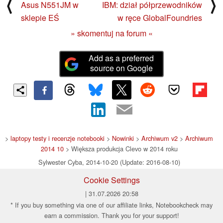
⟨
⟩
Asus N551JM w
IBM: dział półprzewodników
sklepie EŚ
w ręce GlobalFoundries
» skomentuj na forum «
Add as a preferred
source on Google
>
laptopy testy i recenzje notebooki
>
Nowinki
>
Archiwum v2
>
Archiwum
2014 10
> Większa produkcja Clevo w 2014 roku
Sylwester Cyba, 2014-10-20 (Update: 2016-08-10)
Cookie Settings
| 31.07.2026 20:58
* If you buy something via one of our affiliate links, Notebookcheck may
earn a commission. Thank you for your support!