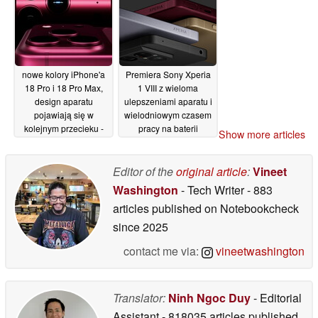
22/05/2026
nowe kolory iPhone'a
Premiera Sony Xperia
18 Pro i 18 Pro Max,
1 VIII z wieloma
design aparatu
ulepszeniami aparatu i
pojawiają się w
wielodniowym czasem
kolejnym przecieku -
pracy na baterii
Show more articles
Apple gra
13/05/2026
bezpiecznie?
14/05/2026
Editor of the
original article
:
Vineet
Washington
- Tech Writer
- 883
articles published on Notebookcheck
since 2025
contact me via:
vineetwashington
Translator:
Ninh Ngoc Duy
- Editorial
Assistant
- 818035 articles published