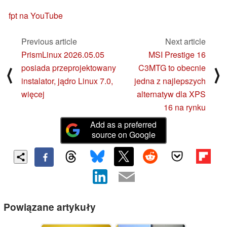
fpt na YouTube
Previous article
Next article
PrismLinux 2026.05.05
MSI Prestige 16
posiada przeprojektowany
C3MTG to obecnie
⟨
⟩
instalator, jądro Linux 7.0,
jedna z najlepszych
więcej
alternatyw dla XPS
16 na rynku
Add as a preferred
source on Google
Powiązane artykuły