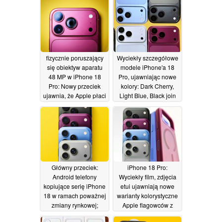
fizycznie poruszający
Wyciekły szczegółowe
się obiektyw aparatu
modele iPhone'a 18
48 MP w iPhone 18
Pro, ujawniając nowe
Pro: Nowy przeciek
kolory: Dark Cherry,
ujawnia, że Apple płaci
Light Blue, Black join
fortunę za aktualizację
Silver
29/05/2026
29/05/2026
Główny przeciek:
iPhone 18 Pro:
Android telefony
Wyciekły film, zdjęcia
kopiujące serię iPhone
etui ujawniają nowe
18 w ramach poważnej
warianty kolorystyczne
zmiany rynkowej;
Apple flagowców z
Xiaomi pierwsze w
2026 roku
25/05/2026