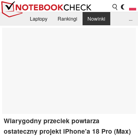
Laptopy
Rankingi
Nowinki
...
Biblioteka
Info
Szukajka recenzji
Wiarygodny przeciek powtarza
ostateczny projekt iPhone'a 18 Pro (Max)