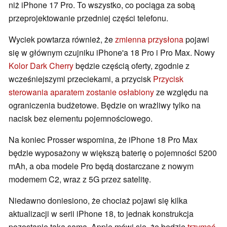
niż iPhone 17 Pro. To wszystko, co pociąga za sobą
przeprojektowanie przedniej części telefonu.
Wyciek powtarza również, że
zmienna przysłona
pojawi
się w głównym czujniku iPhone'a 18 Pro i Pro Max. Nowy
Kolor Dark Cherry
będzie częścią oferty, zgodnie z
wcześniejszymi przeciekami, a przycisk
Przycisk
sterowania aparatem zostanie osłabiony
ze względu na
ograniczenia budżetowe. Będzie on wrażliwy tylko na
nacisk bez elementu pojemnościowego.
Na koniec Prosser wspomina, że iPhone 18 Pro Max
będzie wyposażony w większą baterię o pojemności 5200
mAh, a oba modele Pro będą dostarczane z nowym
modemem C2, wraz z 5G przez satelitę.
Niedawno doniesiono, że chociaż pojawi się kilka
aktualizacji w serii iPhone 18, to jednak konstrukcja
pozostanie taka sama. Apple mówi się, że będzie
trzymać