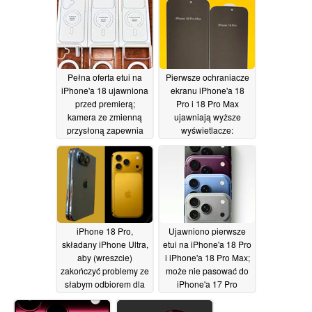
kolejce
27/05/2026
Pełna oferta etui na
Pierwsze ochraniacze
iPhone'a 18 ujawniona
ekranu iPhone'a 18
przed premierą;
Pro i 18 Pro Max
kamera ze zmienną
ujawniają wyższe
przysłoną zapewnia
wyświetlacze:
grubszą konstrukcję
Nadchodzi 7-calowy
iPhone?
23/05/2026
23/05/2026
iPhone 18 Pro,
Ujawniono pierwsze
składany iPhone Ultra,
etui na iPhone'a 18 Pro
aby (wreszcie)
i iPhone'a 18 Pro Max;
zakończyć problemy ze
może nie pasować do
słabym odbiorem dla
iPhone'a 17 Pro
użytkowników Apple,
18/05/2026
mówi nowy przeciek