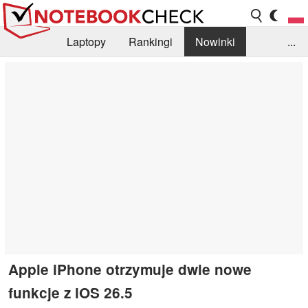
Laptopy
Rankingi
Nowinki
...
Biblioteka
Info
Szukajka recenzji
Apple iPhone otrzymuje dwie nowe
funkcje z iOS 26.5