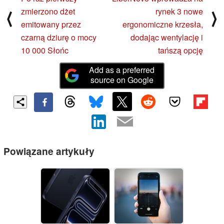
zmierzono dżet
rynek 3 nowe
⟨
⟩
emitowany przez
ergonomiczne krzesła,
czarną dziurę o mocy
dodając wentylację i
10 000 Słońc
tańszą opcję
Add as a preferred
source on Google
Powiązane artykuły