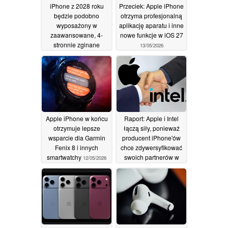
iPhone z 2028 roku
Przeciek: Apple iPhone
będzie podobno
otrzyma profesjonalną
wyposażony w
aplikację aparatu i inne
zaawansowane, 4-
nowe funkcje w iOS 27
stronnie zginane
13/05/2026
wyświetlacze OLED
14/05/2026
Apple iPhone w końcu
Raport: Apple i Intel
otrzymuje lepsze
łączą siły, ponieważ
wsparcie dla Garmin
producent iPhone'ów
Fenix 8 i innych
chce zdywersyfikować
smartwatchy
swoich partnerów w
12/05/2026
zakresie chipów
09/05/2026