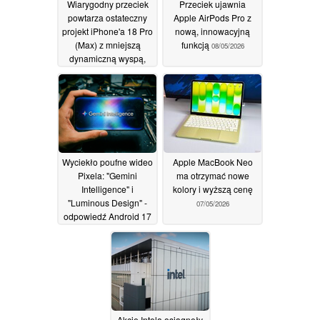
Wiarygodny przeciek
Przeciek ujawnia
powtarza ostateczny
Apple AirPods Pro z
projekt iPhone'a 18 Pro
nową, innowacyjną
(Max) z mniejszą
funkcją
08/05/2026
dynamiczną wyspą,
nowym kolorem i
ulepszonym
sterowaniem kamerą
09/05/2026
Wyciekło poufne wideo
Apple MacBook Neo
Pixela: "Gemini
ma otrzymać nowe
Intelligence" i
kolory i wyższą cenę
"Luminous Design" -
07/05/2026
odpowiedź Android 17
na Apple Intelligence i
Liquid Glass?
08/05/2026
Akcje Intela osiągnęły