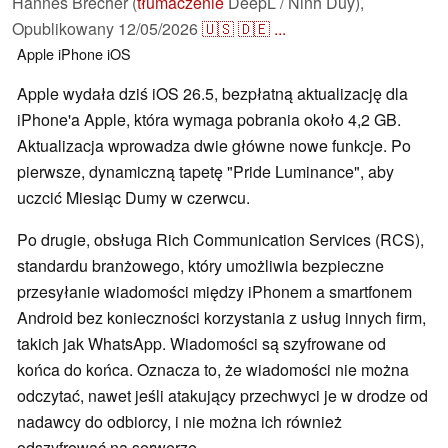
Hannes Brecher (
tłumaczenie
DeepL / Ninh Duy),
Opublikowany
12/05/2026
🇺🇸
🇩🇪
...
Apple
iPhone
iOS
Apple wydała dziś iOS 26.5, bezpłatną aktualizację dla
iPhone'a Apple, która wymaga pobrania około 4,2 GB.
Aktualizacja wprowadza dwie główne nowe funkcje. Po
pierwsze, dynamiczną tapetę "Pride Luminance", aby
uczcić Miesiąc Dumy w czerwcu.
Po drugie, obsługa Rich Communication Services (RCS),
standardu branżowego, który umożliwia bezpieczne
przesyłanie wiadomości między iPhonem a smartfonem
Android bez konieczności korzystania z usług innych firm,
takich jak WhatsApp. Wiadomości są szyfrowane od
końca do końca. Oznacza to, że wiadomości nie można
odczytać, nawet jeśli atakujący przechwyci je w drodze od
nadawcy do odbiorcy, i nie można ich również
odszyfrować na serwerze