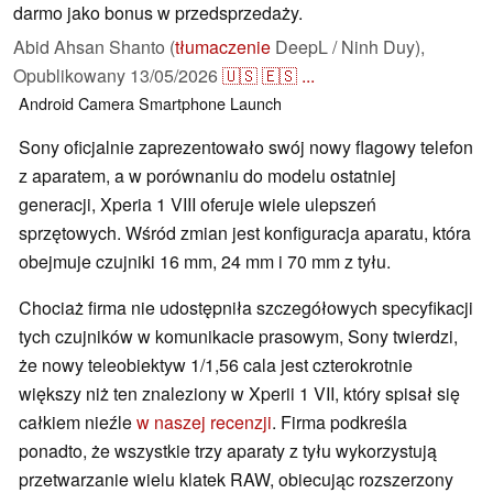
darmo jako bonus w przedsprzedaży.
Abid Ahsan Shanto (
tłumaczenie
DeepL / Ninh Duy),
Opublikowany
13/05/2026
🇺🇸
🇪🇸
...
Android
Camera
Smartphone
Launch
Sony oficjalnie zaprezentowało swój nowy flagowy telefon
z aparatem, a w porównaniu do modelu ostatniej
generacji, Xperia 1 VIII oferuje wiele ulepszeń
sprzętowych. Wśród zmian jest konfiguracja aparatu, która
obejmuje czujniki 16 mm, 24 mm i 70 mm z tyłu.
Chociaż firma nie udostępniła szczegółowych specyfikacji
tych czujników w komunikacie prasowym, Sony twierdzi,
że nowy teleobiektyw 1/1,56 cala jest czterokrotnie
większy niż ten znaleziony w Xperii 1 VII, który spisał się
całkiem nieźle
w naszej recenzji
. Firma podkreśla
ponadto, że wszystkie trzy aparaty z tyłu wykorzystują
przetwarzanie wielu klatek RAW, obiecując rozszerzony