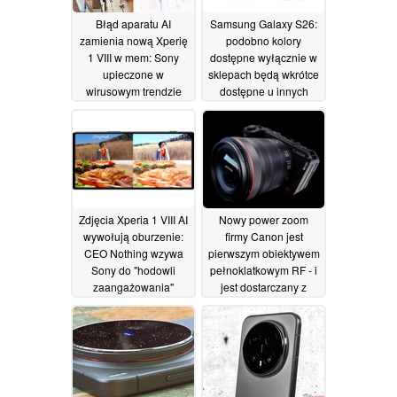
Błąd aparatu AI
Samsung Galaxy S26:
zamienia nową Xperię
podobno kolory
1 VIII w mem: Sony
dostępne wyłącznie w
upieczone w
sklepach będą wkrótce
wirusowym trendzie
dostępne u innych
mediów
sprzedawców
społecznościowych
detalicznych
15/05/2026
16/05/2026
Zdjęcia Xperia 1 VIII AI
Nowy power zoom
wywołują oburzenie:
firmy Canon jest
CEO Nothing wzywa
pierwszym obiektywem
Sony do "hodowli
pełnoklatkowym RF - i
zaangażowania"
jest dostarczany z
nową kamerą R6 V
15/05/2026
14/05/2026