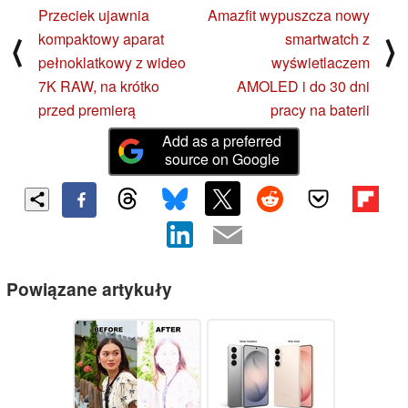
Przeciek ujawnia
Amazfit wypuszcza nowy
kompaktowy aparat
smartwatch z
⟨
⟩
pełnoklatkowy z wideo
wyświetlaczem
7K RAW, na krótko
AMOLED i do 30 dni
przed premierą
pracy na baterii
Add as a preferred
source on Google
Powiązane artykuły