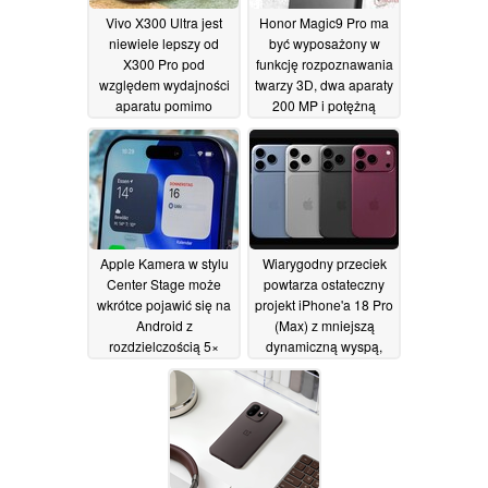
Vivo X300 Ultra jest
Honor Magic9 Pro ma
niewiele lepszy od
być wyposażony w
X300 Pro pod
funkcję rozpoznawania
względem wydajności
twarzy 3D, dwa aparaty
aparatu pomimo
200 MP i potężną
najwyższej klasy
baterię
11/05/2026
sprzętu
12/05/2026
Apple Kamera w stylu
Wiarygodny przeciek
Center Stage może
powtarza ostateczny
wkrótce pojawić się na
projekt iPhone'a 18 Pro
Android z
(Max) z mniejszą
rozdzielczością 5×
dynamiczną wyspą,
nowym kolorem i
11/05/2026
ulepszonym
sterowaniem kamerą
09/05/2026