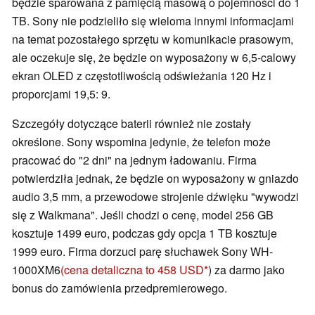
będzie sparowana z pamięcią masową o pojemności do 1
TB. Sony nie podzieliło się wieloma innymi informacjami
na temat pozostałego sprzętu w komunikacie prasowym,
ale oczekuje się, że będzie on wyposażony w 6,5-calowy
ekran OLED z częstotliwością odświeżania 120 Hz i
proporcjami 19,5: 9.
Szczegóły dotyczące baterii również nie zostały
określone. Sony wspomina jedynie, że telefon może
pracować do "2 dni" na jednym ładowaniu. Firma
potwierdziła jednak, że będzie on wyposażony w gniazdo
audio 3,5 mm, a przewodowe strojenie dźwięku "wywodzi
się z Walkmana". Jeśli chodzi o cenę, model 256 GB
kosztuje 1499 euro, podczas gdy opcja 1 TB kosztuje
1999 euro. Firma dorzuci parę słuchawek Sony WH-
1000XM6
(cena detaliczna to 458 USD
) za darmo jako
bonus do zamówienia przedpremierowego.