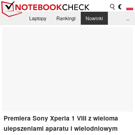
Laptopy
Rankingi
Nowinki
...
Biblioteka
Info
Szukajka recenzji
Premiera Sony Xperia 1 VIII z wieloma
ulepszeniami aparatu i wielodniowym